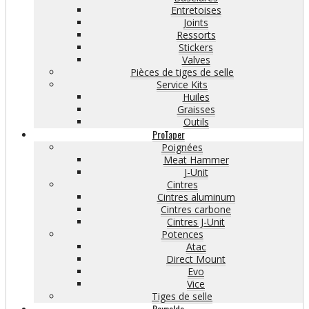
Entretoises
Joints
Ressorts
Stickers
Valves
Pièces de tiges de selle
Service Kits
Huiles
Graisses
Outils
ProTaper
Poignées
Meat Hammer
J-Unit
Cintres
Cintres aluminum
Cintres carbone
Cintres J-Unit
Potences
Atac
Direct Mount
Evo
Vice
Tiges de selle
Reynolds