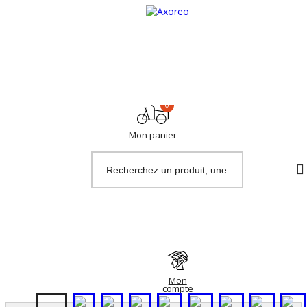
>> Accès revendeurs (B2B)
0
Mon panier
Mon
compte