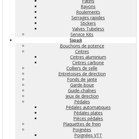
Patins
Rayons
Roulements
Serrages rapides
Stickers
Valves Tubeless
Service Kits
Sixpack
Bouchons de potence
Cintres
Cintres aluminium
Cintres carbone
Colliers de selle
Entretoises de direction
Fonds de jante
Garde-boue
Guide-chaînes
Jeux de direction
Pédales
Pédales automatiques
Pédales plates
Pièces pédales
Plaquettes de frein
Poignées
Poignées VTT