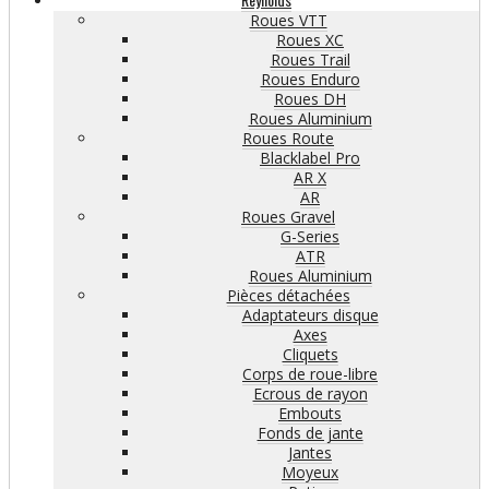
Roues VTT
Roues XC
Roues Trail
Roues Enduro
Roues DH
Roues Aluminium
Roues Route
Blacklabel Pro
AR X
AR
Roues Gravel
G-Series
ATR
Roues Aluminium
Pièces détachées
Adaptateurs disque
Axes
Cliquets
Corps de roue-libre
Ecrous de rayon
Embouts
Fonds de jante
Jantes
Moyeux