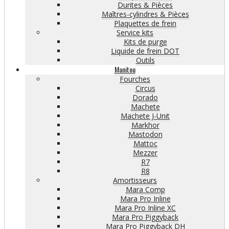
Durites & Pièces
Maîtres-cylindres & Pièces
Plaquettes de frein
Service kits
Kits de purge
Liquide de frein DOT
Outils
Manitou
Fourches
Circus
Dorado
Machete
Machete J-Unit
Markhor
Mastodon
Mattoc
Mezzer
R7
R8
Amortisseurs
Mara Comp
Mara Pro Inline
Mara Pro Inline XC
Mara Pro Piggyback
Mara Pro Piggyback DH