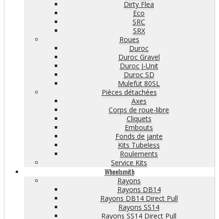
Dirty Flea
Eco
SRC
SRX
Roues
Duroc
Duroc Gravel
Duroc J-Unit
Duroc SD
Mulefüt 80SL
Pièces détachées
Axes
Corps de roue-libre
Cliquets
Embouts
Fonds de jante
Kits Tubeless
Roulements
Service Kits
Wheelsmith
Rayons
Rayons DB14
Rayons DB14 Direct Pull
Rayons SS14
Rayons SS14 Direct Pull