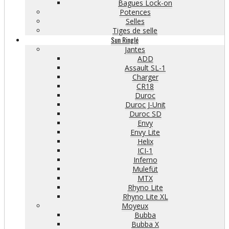
Bagues Lock-on
Potences
Selles
Tiges de selle
Sun Ringlé
Jantes
ADD
Assault SL-1
Charger
CR18
Duroc
Duroc J-Unit
Duroc SD
Envy
Envy Lite
Helix
ICI-1
Inferno
Mulefüt
MTX
Rhyno Lite
Rhyno Lite XL
Moyeux
Bubba
Bubba X