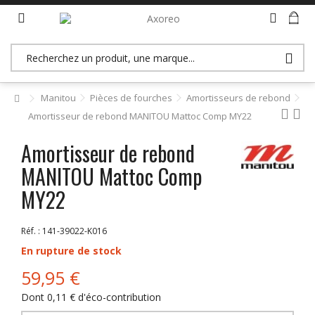
>> Accès revendeurs (B2B)
Manitou
Pièces de fourches
Amortisseurs de rebond
Amortisseur de rebond MANITOU Mattoc Comp MY22
Amortisseur de rebond
MANITOU Mattoc Comp
MY22
Réf. :
141-39022-K016
En rupture de stock
59,95 €
Dont
0,11 €
d'éco-contribution