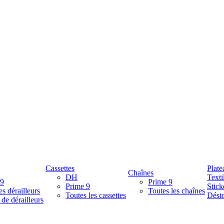
Cassettes
Plate
Chaînes
DH
Texti
 9
Prime 9
Prime 9
Stick
es dérailleurs
Toutes les chaînes
Toutes les cassettes
Désto
 de dérailleurs