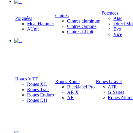
-
Potences
Cintres
Poignées
Atac
Cintres aluminum
Meat Hammer
Direct Mo
Cintres carbone
J-Unit
Evo
Cintres J-Unit
Vice
-
Roues VTT
Roues Route
Roues Gravel
Roues XC
Blacklabel Pro
ATR
Roues Trail
AR X
G-Series
Roues Enduro
AR
Roues Alumi
Roues DH