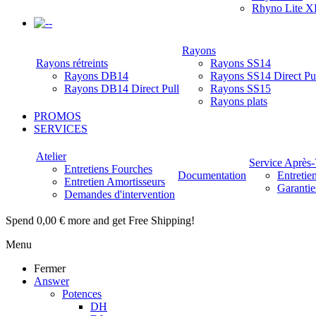
Rhyno Lite X
-
Rayons
Rayons rétreints
Rayons SS14
Rayons DB14
Rayons SS14 Direct Pu
Rayons DB14 Direct Pull
Rayons SS15
Rayons plats
PROMOS
SERVICES
Atelier
Service Après
Entretiens Fourches
Documentation
Entretie
Entretien Amortisseurs
Garantie
Demandes d'intervention
Spend
0,00 €
more and get Free Shipping!
Menu
Fermer
Answer
Potences
DH