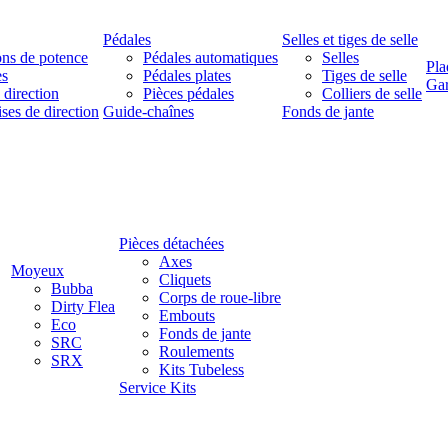
Pédales
Selles et tiges de selle
ns de potence
Pédales automatiques
Selles
Pla
es
Pédales plates
Tiges de selle
Ga
 direction
Pièces pédales
Colliers de selle
ises de direction
Guide-chaînes
Fonds de jante
Pièces détachées
Axes
Moyeux
Cliquets
Bubba
Corps de roue-libre
Dirty Flea
Embouts
Eco
Fonds de jante
SRC
Roulements
SRX
Kits Tubeless
Service Kits