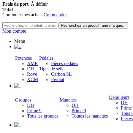
Frais de port
À définir
Total
Continuer mes achats
Commander
Recherchez un produit, une marque...
Mon compte
Menu
.
Potences
Pédales
AME
Pièces pédales
DH
Tiges de selle
Rove
Carbon SL
XCM
Pivotal
.
Dérailleurs
Groupes
Manettes
DH
DH
DH
Prime
Prime 9
Prime 9
Tous l
Tous les groupes
Toutes les manettes
Pièces
.