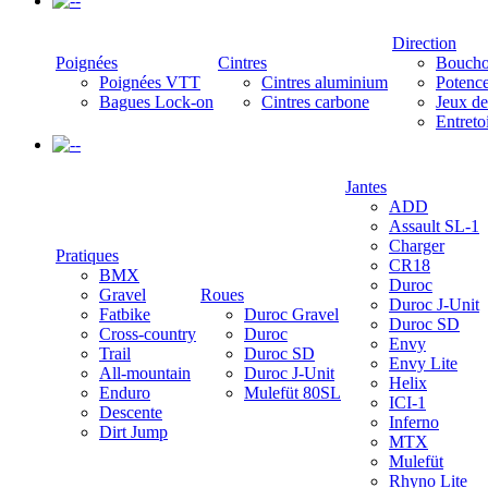
-
Direction
Poignées
Cintres
Boucho
Poignées VTT
Cintres aluminium
Potenc
Bagues Lock-on
Cintres carbone
Jeux de
Entreto
-
Jantes
ADD
Assault SL-1
Charger
Pratiques
CR18
BMX
Duroc
Gravel
Roues
Duroc J-Unit
Fatbike
Duroc Gravel
Duroc SD
Cross-country
Duroc
Envy
Trail
Duroc SD
Envy Lite
All-mountain
Duroc J-Unit
Helix
Enduro
Mulefüt 80SL
ICI-1
Descente
Inferno
Dirt Jump
MTX
Mulefüt
Rhyno Lite