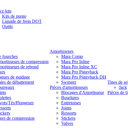
ce kits
Kits de purge
Liquide de frein DOT
Outils
Amortisseurs
e fourches
Mara Comp
ortisseurs de compression
Mara Pro Inline
ortisseurs de rebond
Mara Pro Inline XC
xes
Mara Pro Piggyback
gues de guidage
Mara Pro Piggyback DH
les de débattement
Swinger
Tiges de se
urreaux
Pièces d'amortisseurs
Jack
ints
Blocages d'Amortisseur
Pièces de ti
lettes
Buselures
vots/Tés/Plongeurs
Entretoises
ssorts
Joints
ickers
Ressorts
ges de compression
Stickers
Valves