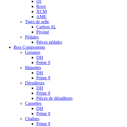
DJ
Rove
XCM
AME
Tiges de selle
Carbon SL
Pivotal
Pédales
Pièces pédales
Box Components
Groupes
DH
Prime 9
Manettes
DH
Prime 9
Dérailleurs
DH
Prime 9
Pièces de dérailleurs
Cassettes
DH
Prime 9
Chaînes
Prime 9