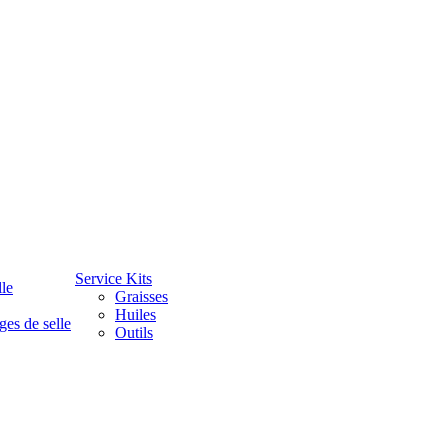
Service Kits
lle
Graisses
Huiles
ges de selle
Outils