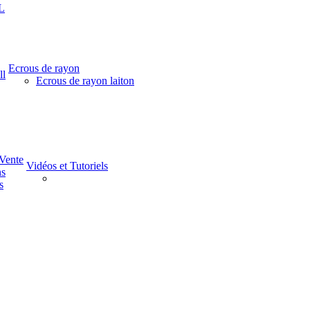
L
Ecrous de rayon
ll
Ecrous de rayon laiton
-Vente
Vidéos et Tutoriels
ns
s