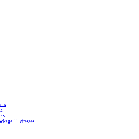
aux
le
ers
ckage 11 vitesses