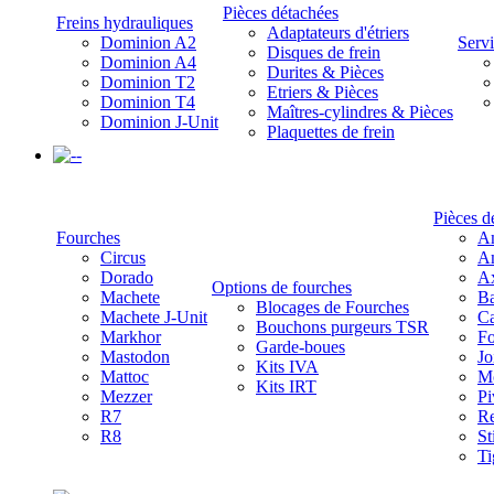
Pièces détachées
Freins hydrauliques
Adaptateurs d'étriers
Dominion A2
Servi
Disques de frein
Dominion A4
Durites & Pièces
Dominion T2
Etriers & Pièces
Dominion T4
Maîtres-cylindres & Pièces
Dominion J-Unit
Plaquettes de frein
-
Pièces d
Fourches
Am
Circus
Am
Dorado
A
Options de fourches
Machete
Ba
Blocages de Fourches
Machete J-Unit
Ca
Bouchons purgeurs TSR
Markhor
Fo
Garde-boues
Mastodon
Jo
Kits IVA
Mattoc
Mo
Kits IRT
Mezzer
Pi
R7
Re
R8
St
Ti