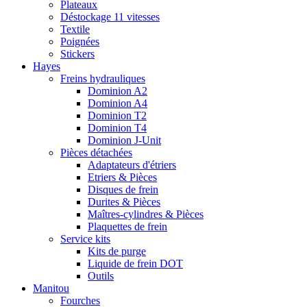
Plateaux
Déstockage 11 vitesses
Textile
Poignées
Stickers
Hayes
Freins hydrauliques
Dominion A2
Dominion A4
Dominion T2
Dominion T4
Dominion J-Unit
Pièces détachées
Adaptateurs d'étriers
Etriers & Pièces
Disques de frein
Durites & Pièces
Maîtres-cylindres & Pièces
Plaquettes de frein
Service kits
Kits de purge
Liquide de frein DOT
Outils
Manitou
Fourches