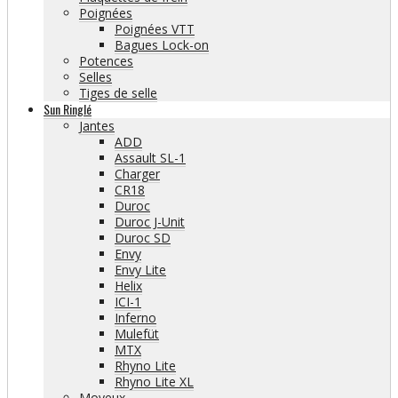
Poignées
Poignées VTT
Bagues Lock-on
Potences
Selles
Tiges de selle
Sun Ringlé
Jantes
ADD
Assault SL-1
Charger
CR18
Duroc
Duroc J-Unit
Duroc SD
Envy
Envy Lite
Helix
ICI-1
Inferno
Mulefüt
MTX
Rhyno Lite
Rhyno Lite XL
Moyeux