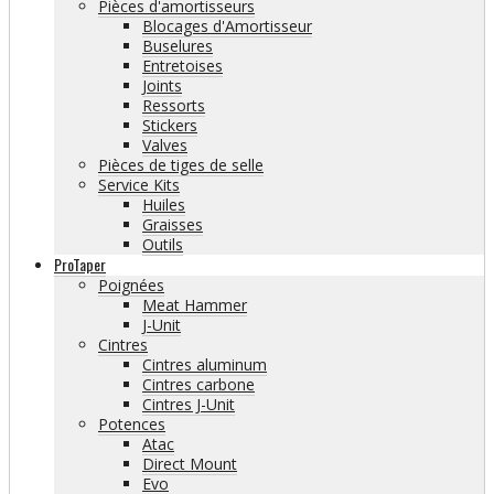
Pièces d'amortisseurs
Blocages d'Amortisseur
Buselures
Entretoises
Joints
Ressorts
Stickers
Valves
Pièces de tiges de selle
Service Kits
Huiles
Graisses
Outils
ProTaper
Poignées
Meat Hammer
J-Unit
Cintres
Cintres aluminum
Cintres carbone
Cintres J-Unit
Potences
Atac
Direct Mount
Evo