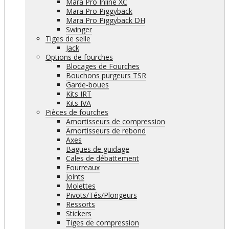
Mara Pro Inline XC
Mara Pro Piggyback
Mara Pro Piggyback DH
Swinger
Tiges de selle
Jack
Options de fourches
Blocages de Fourches
Bouchons purgeurs TSR
Garde-boues
Kits IRT
Kits IVA
Pièces de fourches
Amortisseurs de compression
Amortisseurs de rebond
Axes
Bagues de guidage
Cales de débattement
Fourreaux
Joints
Molettes
Pivots/Tés/Plongeurs
Ressorts
Stickers
Tiges de compression