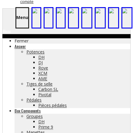
compte
Menu
.
.
.
-
-
-
-
-
Menu
Fermer
Answer
Potences
DH
DJ
Rove
XCM
AME
Tiges de selle
Carbon SL
Pivotal
Pédales
Pièces pédales
Box Components
Groupes
DH
Prime 9
Manettes