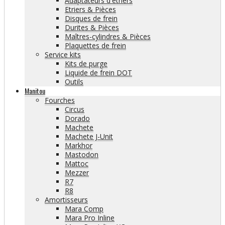
Adaptateurs d'étriers
Etriers & Pièces
Disques de frein
Durites & Pièces
Maîtres-cylindres & Pièces
Plaquettes de frein
Service kits
Kits de purge
Liquide de frein DOT
Outils
Manitou
Fourches
Circus
Dorado
Machete
Machete J-Unit
Markhor
Mastodon
Mattoc
Mezzer
R7
R8
Amortisseurs
Mara Comp
Mara Pro Inline