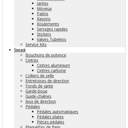
Jantes
Moyeux
Patins
Rayons
Roulements
Serrages rapides
Stickers
Valves Tubeless
Service Kits
Sixpack
Bouchons de potence
Cintres
Cintres aluminium
Cintres carbone
Colliers de selle
Entretoises de direction
Fonds de jante
Garde-boue
Guide-chaînes
Jeux de direction
Pédales
Pédales automatiques
Pédales plates
Pièces pédales
Plaquettes de frein