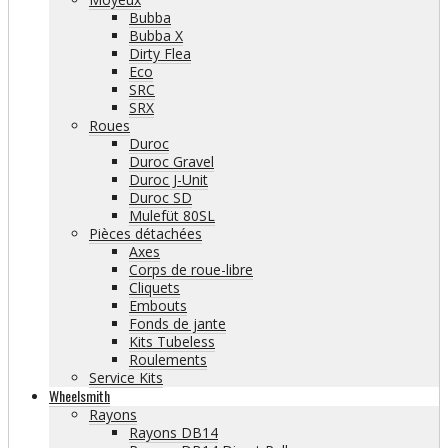
Bubba
Bubba X
Dirty Flea
Eco
SRC
SRX
Roues
Duroc
Duroc Gravel
Duroc J-Unit
Duroc SD
Mulefüt 80SL
Pièces détachées
Axes
Corps de roue-libre
Cliquets
Embouts
Fonds de jante
Kits Tubeless
Roulements
Service Kits
Wheelsmith
Rayons
Rayons DB14