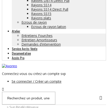
Rayons DB14 Direct Pull
Rayons SS14
Rayons SS14 Direct Pull
Rayons SS15
Rayons plats
Ecrous de rayon
Ecrous de rayon laiton
Atelier
Entretiens Fourches
Entretien Amortisseurs
Demandes d'intervention
Service Après-Vente
Documentation
Accès Pro
Connectez-vous ou créez un compte svp
Se connecter / Créer un compte
>
Sun Ringlé
>
Moyeux