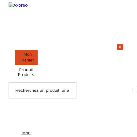
>> Accès revendeurs (B2B)
0
Mon
panier
Produit:
Produits:
Mon