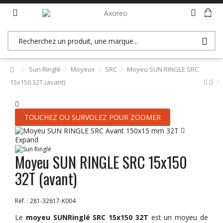
>> Accès revendeurs (B2B)
Sun Ringlé
Moyeux
SRC
Moyeu SUN RINGLE SRC
15x150 32T (avant)
TOUCHEZ OU SURVOLEZ POUR ZOOMER
Expand
Moyeu SUN RINGLE SRC 15x150
32T (avant)
Réf. :
281-32617-K004
Le
moyeu SUNRinglé SRC 15x150 32T
est un moyeu de