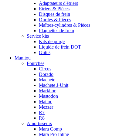
Adaptateurs d'étriers
Etriers & Pièces
Disques de frein
Durites & Pièces
Maîtres-cylindres & Pièces
Plaquettes de frein
Service kits
Kits de purge
Liquide de frein DOT
Outils
Manitou
Fourches
Circus
Dorado
Machete
Machete J-Unit
Markhor
Mastodon
Mattoc
Mezzer
R7
R8
Amortisseurs
Mara Comp
Mara Pro Inline