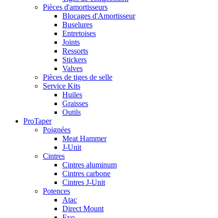
Pièces d'amortisseurs
Blocages d'Amortisseur
Buselures
Entretoises
Joints
Ressorts
Stickers
Valves
Pièces de tiges de selle
Service Kits
Huiles
Graisses
Outils
ProTaper
Poignées
Meat Hammer
J-Unit
Cintres
Cintres aluminum
Cintres carbone
Cintres J-Unit
Potences
Atac
Direct Mount
Evo