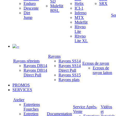
SD
Enduro
Helix
SRX
Mulefüt
Descente
ICI-1
80SL
Dirt
Inferno
Se
Jump
MTX
Mulefüt
Rhyno
Lite
Rhyno
Lite XL
-
Rayons
Rayons rétreints
Rayons SS14
Ecrous de rayon
Rayons DB14
Rayons SS14
Ecrous de
Rayons DB14
Direct Pull
rayon laiton
Direct Pull
Rayons SS15
Rayons plats
PROMOS
SERVICES
Atelier
Entretiens
Service Après-
Vidéos
Fourches
Vente
et
Entretien
Documentation