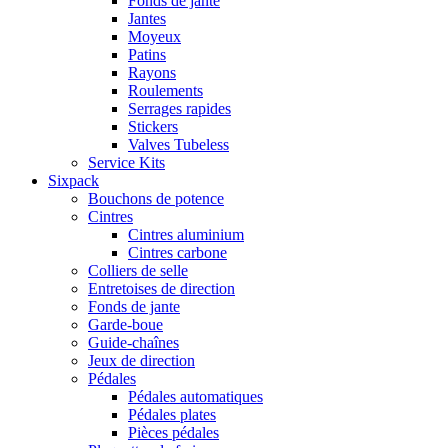
Fonds de jante
Jantes
Moyeux
Patins
Rayons
Roulements
Serrages rapides
Stickers
Valves Tubeless
Service Kits
Sixpack
Bouchons de potence
Cintres
Cintres aluminium
Cintres carbone
Colliers de selle
Entretoises de direction
Fonds de jante
Garde-boue
Guide-chaînes
Jeux de direction
Pédales
Pédales automatiques
Pédales plates
Pièces pédales