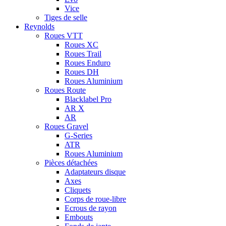
Vice
Tiges de selle
Reynolds
Roues VTT
Roues XC
Roues Trail
Roues Enduro
Roues DH
Roues Aluminium
Roues Route
Blacklabel Pro
AR X
AR
Roues Gravel
G-Series
ATR
Roues Aluminium
Pièces détachées
Adaptateurs disque
Axes
Cliquets
Corps de roue-libre
Ecrous de rayon
Embouts