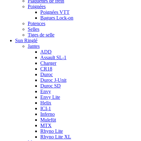
Plaquettes de frein
Poignées
Poignées VTT
Bagues Lock-on
Potences
Selles
Tiges de selle
Sun Ringlé
Jantes
ADD
Assault SL-1
Charger
CR18
Duroc
Duroc J-Unit
Duroc SD
Envy
Envy Lite
Helix
ICI-1
Inferno
Mulefüt
MTX
Rhyno Lite
Rhyno Lite XL