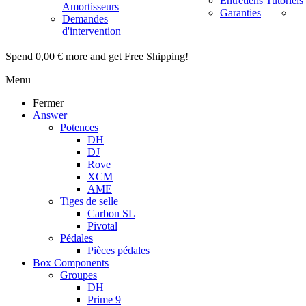
Entretiens
Tutoriels
Amortisseurs
Garanties
Demandes
d'intervention
Spend
0,00 €
more and get Free Shipping!
Menu
Fermer
Answer
Potences
DH
DJ
Rove
XCM
AME
Tiges de selle
Carbon SL
Pivotal
Pédales
Pièces pédales
Box Components
Groupes
DH
Prime 9