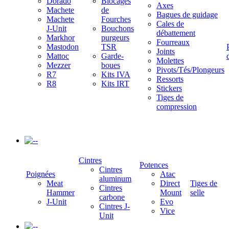
Dorado
Blocages
Axes
Machete
de
Bagues de guidage
Machete
Fourches
Cales de
J-Unit
Bouchons
débattement
Markhor
purgeurs
Fourreaux
Mastodon
TSR
Joints
Mattoc
Garde-
Molettes
Mezzer
boues
Pivots/Tés/Plongeurs
R7
Kits IVA
Ressorts
R8
Kits IRT
Stickers
Tiges de
compression
-
Cintres
Potences
Cintres
Poignées
Atac
aluminum
Meat
Direct
Tiges de
Cintres
Hammer
Mount
selle
carbone
J-Unit
Evo
Cintres J-
Vice
Unit
-