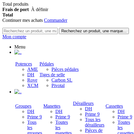
Total produits
Frais de port
À définir
Total
Continuer mes achats
Commander
Recherchez un produit, une marque...
Mon compte
Menu
.
Potences
Pédales
AME
Pièces pédales
DH
Tiges de selle
Rove
Carbon SL
XCM
Pivotal
.
Dérailleurs
Groupes
Manettes
Cassettes
DH
DH
DH
DH
Prime 9
Prime 9
Prime 9
Prime 9
Tous les
Tous
Toutes
Toutes
dérailleurs
les
les
les
Pièces de
groupes
manettes
cassettes