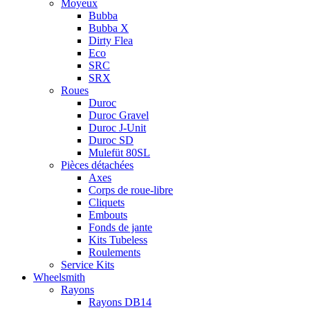
Moyeux
Bubba
Bubba X
Dirty Flea
Eco
SRC
SRX
Roues
Duroc
Duroc Gravel
Duroc J-Unit
Duroc SD
Mulefüt 80SL
Pièces détachées
Axes
Corps de roue-libre
Cliquets
Embouts
Fonds de jante
Kits Tubeless
Roulements
Service Kits
Wheelsmith
Rayons
Rayons DB14