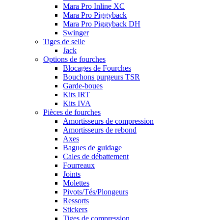
Mara Pro Inline XC
Mara Pro Piggyback
Mara Pro Piggyback DH
Swinger
Tiges de selle
Jack
Options de fourches
Blocages de Fourches
Bouchons purgeurs TSR
Garde-boues
Kits IRT
Kits IVA
Pièces de fourches
Amortisseurs de compression
Amortisseurs de rebond
Axes
Bagues de guidage
Cales de débattement
Fourreaux
Joints
Molettes
Pivots/Tés/Plongeurs
Ressorts
Stickers
Tiges de compression