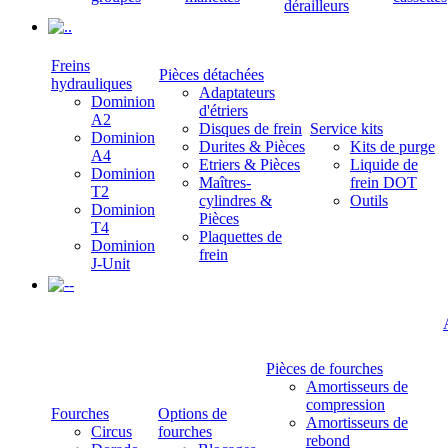
dérailleurs
.
Freins
Pièces détachées
hydrauliques
Adaptateurs
Dominion
d'étriers
A2
Disques de frein
Service kits
Dominion
Durites & Pièces
Kits de purge
A4
Etriers & Pièces
Liquide de
Dominion
Maîtres-
frein DOT
T2
cylindres &
Outils
Dominion
Pièces
T4
Plaquettes de
Dominion
frein
J-Unit
-
Pièces de fourches
Amortisseurs de
compression
Fourches
Options de
Amortisseurs de
Circus
fourches
rebond