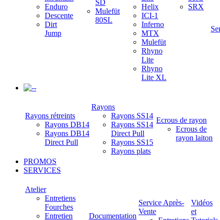
SD
Enduro
Helix
SRX
Mulefüt
Descente
ICI-1
80SL
Dirt
Inferno
Se
Jump
MTX
Mulefüt
Rhyno
Lite
Rhyno
Lite XL
-
Rayons
Rayons rétreints
Rayons SS14
Ecrous de rayon
Rayons DB14
Rayons SS14
Ecrous de
Rayons DB14
Direct Pull
rayon laiton
Direct Pull
Rayons SS15
Rayons plats
PROMOS
SERVICES
Atelier
Entretiens
Service Après-
Vidéos
Fourches
Vente
et
Entretien
Documentation