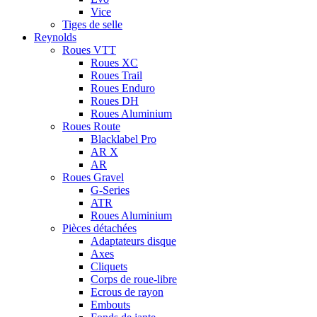
Vice
Tiges de selle
Reynolds
Roues VTT
Roues XC
Roues Trail
Roues Enduro
Roues DH
Roues Aluminium
Roues Route
Blacklabel Pro
AR X
AR
Roues Gravel
G-Series
ATR
Roues Aluminium
Pièces détachées
Adaptateurs disque
Axes
Cliquets
Corps de roue-libre
Ecrous de rayon
Embouts