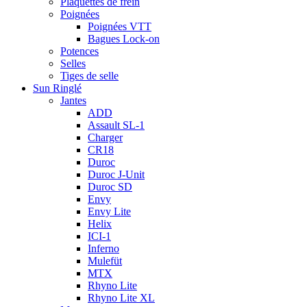
Plaquettes de frein
Poignées
Poignées VTT
Bagues Lock-on
Potences
Selles
Tiges de selle
Sun Ringlé
Jantes
ADD
Assault SL-1
Charger
CR18
Duroc
Duroc J-Unit
Duroc SD
Envy
Envy Lite
Helix
ICI-1
Inferno
Mulefüt
MTX
Rhyno Lite
Rhyno Lite XL