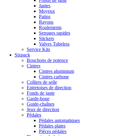
Fonds de jante
Jantes
Moyeux
Patins
Rayons
Roulements
Serrages rapides
Stickers
Valves Tubeless
Service Kits
Sixpack
Bouchons de potence
Cintres
Cintres aluminium
Cintres carbone
Colliers de selle
Entretoises de direction
Fonds de jante
Garde-boue
Guide-chaînes
Jeux de direction
Pédales
Pédales automatiques
Pédales plates
Pièces pédales