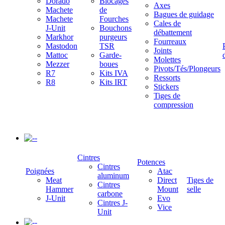
Dorado
Blocages
Axes
Machete
de
Bagues de guidage
Machete
Fourches
Cales de
J-Unit
Bouchons
débattement
Markhor
purgeurs
Fourreaux
Mastodon
TSR
Joints
Mattoc
Garde-
Molettes
Mezzer
boues
Pivots/Tés/Plongeurs
R7
Kits IVA
Ressorts
R8
Kits IRT
Stickers
Tiges de
compression
-
Cintres
Potences
Cintres
Poignées
Atac
aluminum
Meat
Direct
Tiges de
Cintres
Hammer
Mount
selle
carbone
J-Unit
Evo
Cintres J-
Vice
Unit
-