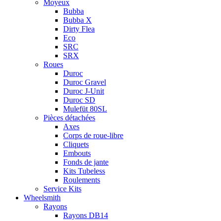
Moyeux
Bubba
Bubba X
Dirty Flea
Eco
SRC
SRX
Roues
Duroc
Duroc Gravel
Duroc J-Unit
Duroc SD
Mulefüt 80SL
Pièces détachées
Axes
Corps de roue-libre
Cliquets
Embouts
Fonds de jante
Kits Tubeless
Roulements
Service Kits
Wheelsmith
Rayons
Rayons DB14