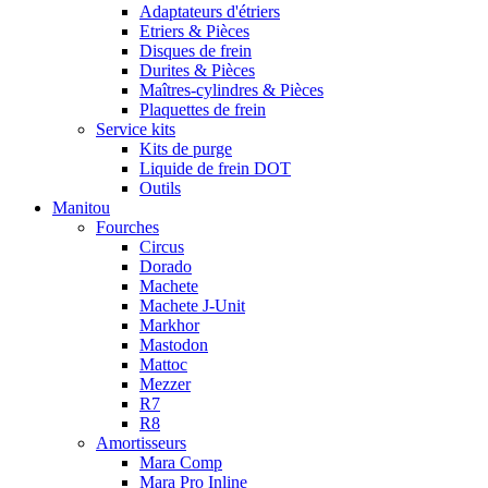
Adaptateurs d'étriers
Etriers & Pièces
Disques de frein
Durites & Pièces
Maîtres-cylindres & Pièces
Plaquettes de frein
Service kits
Kits de purge
Liquide de frein DOT
Outils
Manitou
Fourches
Circus
Dorado
Machete
Machete J-Unit
Markhor
Mastodon
Mattoc
Mezzer
R7
R8
Amortisseurs
Mara Comp
Mara Pro Inline