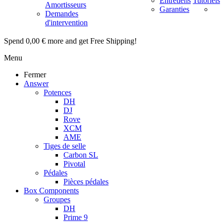
Entretiens
Tutoriels
Amortisseurs
Garanties
Demandes
d'intervention
Spend
0,00 €
more and get Free Shipping!
Menu
Fermer
Answer
Potences
DH
DJ
Rove
XCM
AME
Tiges de selle
Carbon SL
Pivotal
Pédales
Pièces pédales
Box Components
Groupes
DH
Prime 9