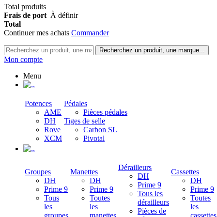
Total produits
Frais de port
À définir
Total
Continuer mes achats
Commander
Recherchez un produit, une marque...
Mon compte
Menu
.
Potences
Pédales
AME
Pièces pédales
DH
Tiges de selle
Rove
Carbon SL
XCM
Pivotal
.
Dérailleurs
Groupes
Manettes
Cassettes
DH
DH
DH
DH
Prime 9
Prime 9
Prime 9
Prime 9
Tous les
Tous
Toutes
Toutes
dérailleurs
les
les
les
Pièces de
groupes
manettes
cassettes