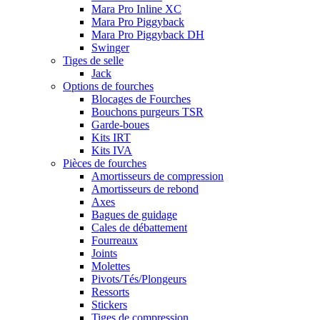
Mara Pro Inline XC
Mara Pro Piggyback
Mara Pro Piggyback DH
Swinger
Tiges de selle
Jack
Options de fourches
Blocages de Fourches
Bouchons purgeurs TSR
Garde-boues
Kits IRT
Kits IVA
Pièces de fourches
Amortisseurs de compression
Amortisseurs de rebond
Axes
Bagues de guidage
Cales de débattement
Fourreaux
Joints
Molettes
Pivots/Tés/Plongeurs
Ressorts
Stickers
Tiges de compression