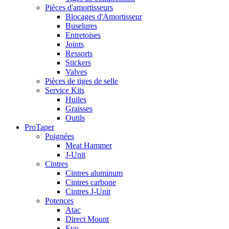
Pièces d'amortisseurs
Blocages d'Amortisseur
Buselures
Entretoises
Joints
Ressorts
Stickers
Valves
Pièces de tiges de selle
Service Kits
Huiles
Graisses
Outils
ProTaper
Poignées
Meat Hammer
J-Unit
Cintres
Cintres aluminum
Cintres carbone
Cintres J-Unit
Potences
Atac
Direct Mount
Evo