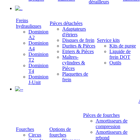
dérailleurs
.
Freins
Pièces détachées
hydrauliques
Adaptateurs
Dominion
d'étriers
A2
Disques de frein
Service kits
Dominion
Durites & Pièces
Kits de purge
A4
Etriers & Pièces
Liquide de
Dominion
Maîtres-
frein DOT
T2
cylindres &
Outils
Dominion
Pièces
T4
Plaquettes de
Dominion
frein
J-Unit
-
Pièces de fourches
Amortisseurs de
compression
Fourches
Options de
Amortisseurs de
Circus
fourches
rebond