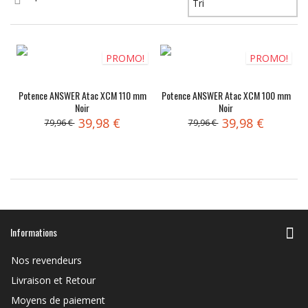
PROMO!
PROMO!
Potence ANSWER Atac XCM 110 mm
Potence ANSWER Atac XCM 100 mm
Noir
Noir
39,98 €
39,98 €
79,96 €
79,96 €
Informations
Nos revendeurs
Livraison et Retour
Moyens de paiement