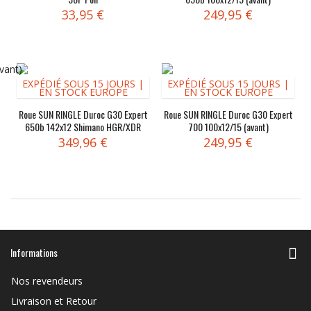
33,95 €
249,95 €
EXPÉDIÉ SOUS 15 JOURS |
EXPÉDIÉ SOUS 15 JOURS |
EN STOCK EUROPE
EN STOCK EUROPE
Roue SUN RINGLE Duroc G30 Expert
Roue SUN RINGLE Duroc G30 Expert
650b 142x12 Shimano HGR/XDR
700 100x12/15 (avant)
(arrière)
349,96 €
249,95 €
Informations
Nos revendeurs
Livraison et Retour