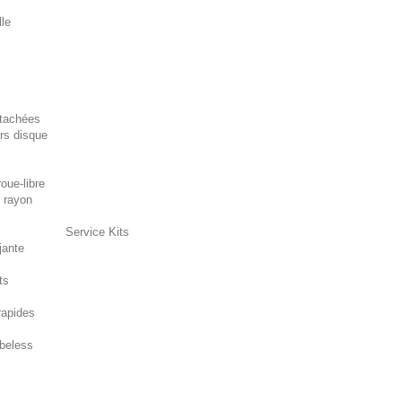
lle
tachées
rs disque
oue-libre
 rayon
Service Kits
jante
ts
rapides
beless