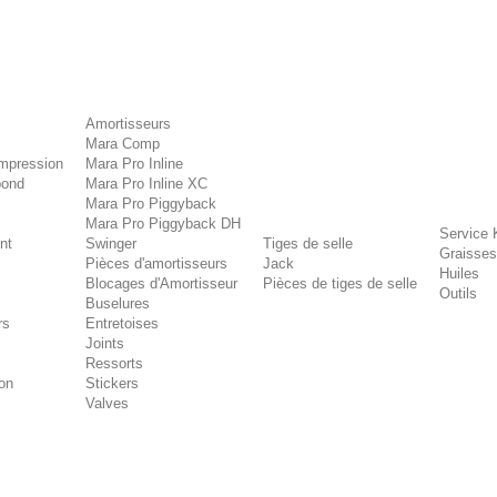
Amortisseurs
Mara Comp
mpression
Mara Pro Inline
bond
Mara Pro Inline XC
Mara Pro Piggyback
Mara Pro Piggyback DH
Service 
nt
Swinger
Tiges de selle
Graisses
Pièces d'amortisseurs
Jack
Huiles
Blocages d'Amortisseur
Pièces de tiges de selle
Outils
Buselures
rs
Entretoises
Joints
Ressorts
on
Stickers
Valves