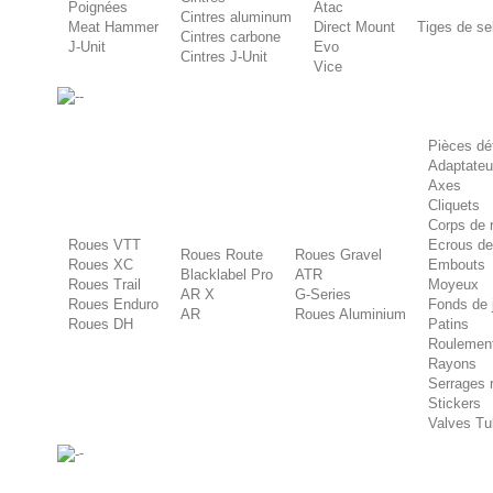
Poignées
Atac
Cintres aluminum
Meat Hammer
Direct Mount
Tiges de se
Cintres carbone
J-Unit
Evo
Cintres J-Unit
Vice
-
Pièces dé
Adaptateu
Axes
Cliquets
Corps de r
Roues VTT
Ecrous de
Roues Route
Roues Gravel
Roues XC
Embouts
Blacklabel Pro
ATR
Roues Trail
Moyeux
AR X
G-Series
Roues Enduro
Fonds de 
AR
Roues Aluminium
Roues DH
Patins
Roulemen
Rayons
Serrages 
Stickers
Valves Tu
-