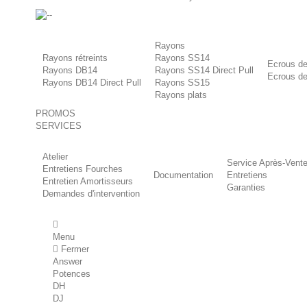
-
Rayons
Rayons rétreints
Rayons SS14
Ecrous de
Rayons DB14
Rayons SS14 Direct Pull
Ecrous de
Rayons DB14 Direct Pull
Rayons SS15
Rayons plats
PROMOS
SERVICES
Atelier
Service Après-Vent
Entretiens Fourches
Documentation
Entretiens
Entretien Amortisseurs
Garanties
Demandes d'intervention
Menu
Fermer
Answer
Potences
DH
DJ