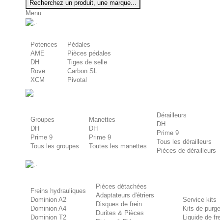
Recherchez un produit, une marque...
Menu
.
Potences
Pédales
AME
Pièces pédales
DH
Tiges de selle
Rove
Carbon SL
XCM
Pivotal
.
Dérailleurs
Groupes
Manettes
DH
DH
DH
Prime 9
Prime 9
Prime 9
Tous les dérailleurs
Tous les groupes
Toutes les manettes
Pièces de dérailleurs
.
Pièces détachées
Freins hydrauliques
Adaptateurs d'étriers
Dominion A2
Service kits
Disques de frein
Dominion A4
Kits de purg
Durites & Pièces
Dominion T2
Liquide de f