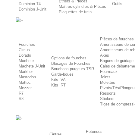
Etriers & Pièces
Dominion T4
Outils
Maîtres-cylindres & Pièces
Dominion J-Unit
Plaquettes de frein
-
Pièces de fourches
Fourches
Amortisseurs de co
Circus
Amortisseurs de re
Dorado
Axes
Options de fourches
Machete
Bagues de guidage
Blocages de Fourches
Machete J-Unit
Cales de débatteme
Bouchons purgeurs TSR
Markhor
Fourreaux
Garde-boues
Mastodon
Joints
Kits IVA
Mattoc
Molettes
Kits IRT
Mezzer
Pivots/Tés/Plongeu
R7
Ressorts
R8
Stickers
Tiges de compressi
-
Potences
Cintres