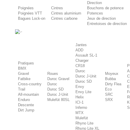
Direction
Poignées
Cintres
Bouchons de potence
Poignées VTT
Cintres aluminium
Potences
Bagues Lock-on
Cintres carbone
Jeux de direction
Entretoises de direction
-
Jantes
ADD
Assault SL-1
Charger
Pratiques
CR18
P
BMX
Duroc
A
Gravel
Roues
Moyeux
Duroc J-Unit
C
Fatbike
Duroc Gravel
Bubba
Duroc SD
C
Cross-country
Duroc
Dirty Flea
Envy
E
Trail
Duroc SD
Eco
Envy Lite
F
All-mountain
Duroc J-Unit
SRC
Helix
R
Enduro
Mulefüt 80SL
SRX
ICI-1
K
Descente
Inferno
S
Dirt Jump
MTX
Mulefüt
Rhyno Lite
Rhyno Lite XL