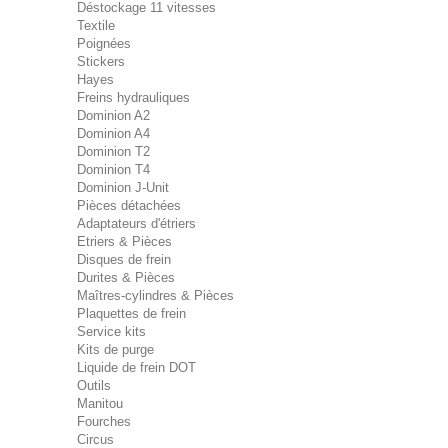
Déstockage 11 vitesses
Textile
Poignées
Stickers
Hayes
Freins hydrauliques
Dominion A2
Dominion A4
Dominion T2
Dominion T4
Dominion J-Unit
Pièces détachées
Adaptateurs d'étriers
Etriers & Pièces
Disques de frein
Durites & Pièces
Maîtres-cylindres & Pièces
Plaquettes de frein
Service kits
Kits de purge
Liquide de frein DOT
Outils
Manitou
Fourches
Circus