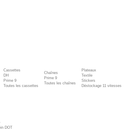
Cassettes
Plateaux
Chaînes
DH
Textile
Prime 9
Prime 9
Stickers
Toutes les chaînes
Toutes les cassettes
Déstockage 11 vitesses
e
rein DOT