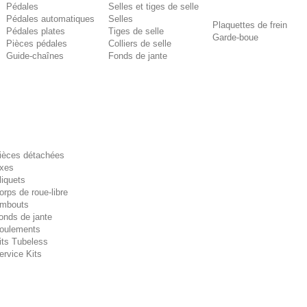
Pédales
Selles et tiges de selle
Pédales automatiques
Selles
Plaquettes de frein
Pédales plates
Tiges de selle
Garde-boue
Pièces pédales
Colliers de selle
Guide-chaînes
Fonds de jante
ièces détachées
xes
liquets
orps de roue-libre
mbouts
onds de jante
oulements
its Tubeless
ervice Kits