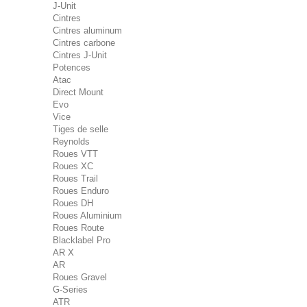
J-Unit
Cintres
Cintres aluminum
Cintres carbone
Cintres J-Unit
Potences
Atac
Direct Mount
Evo
Vice
Tiges de selle
Reynolds
Roues VTT
Roues XC
Roues Trail
Roues Enduro
Roues DH
Roues Aluminium
Roues Route
Blacklabel Pro
AR X
AR
Roues Gravel
G-Series
ATR