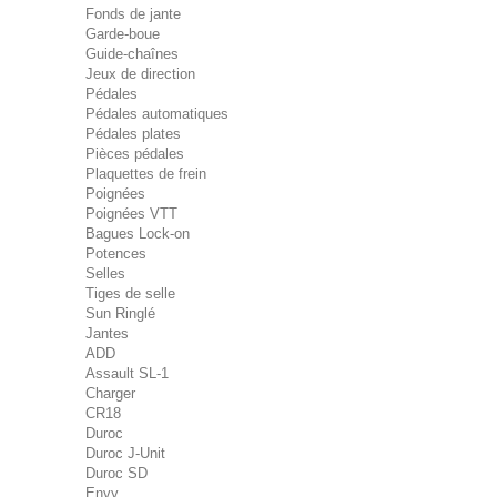
Fonds de jante
Garde-boue
Guide-chaînes
Jeux de direction
Pédales
Pédales automatiques
Pédales plates
Pièces pédales
Plaquettes de frein
Poignées
Poignées VTT
Bagues Lock-on
Potences
Selles
Tiges de selle
Sun Ringlé
Jantes
ADD
Assault SL-1
Charger
CR18
Duroc
Duroc J-Unit
Duroc SD
Envy