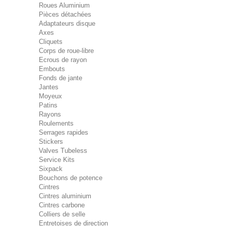
Roues Aluminium
Pièces détachées
Adaptateurs disque
Axes
Cliquets
Corps de roue-libre
Ecrous de rayon
Embouts
Fonds de jante
Jantes
Moyeux
Patins
Rayons
Roulements
Serrages rapides
Stickers
Valves Tubeless
Service Kits
Sixpack
Bouchons de potence
Cintres
Cintres aluminium
Cintres carbone
Colliers de selle
Entretoises de direction