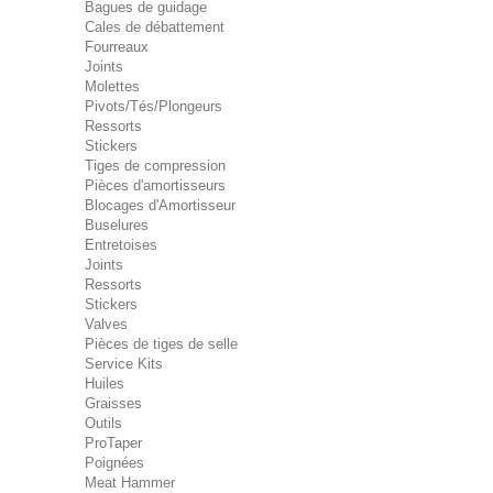
Bagues de guidage
Cales de débattement
Fourreaux
Joints
Molettes
Pivots/Tés/Plongeurs
Ressorts
Stickers
Tiges de compression
Pièces d'amortisseurs
Blocages d'Amortisseur
Buselures
Entretoises
Joints
Ressorts
Stickers
Valves
Pièces de tiges de selle
Service Kits
Huiles
Graisses
Outils
ProTaper
Poignées
Meat Hammer