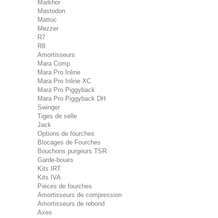
Markhor
Mastodon
Mattoc
Mezzer
R7
R8
Amortisseurs
Mara Comp
Mara Pro Inline
Mara Pro Inline XC
Mara Pro Piggyback
Mara Pro Piggyback DH
Swinger
Tiges de selle
Jack
Options de fourches
Blocages de Fourches
Bouchons purgeurs TSR
Garde-boues
Kits IRT
Kits IVA
Pièces de fourches
Amortisseurs de compression
Amortisseurs de rebond
Axes