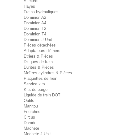
Stickers
Hayes
Freins hydrauliques
Dominion A2
Dominion A4
Dominion T2
Dominion T4
Dominion J-Unit
Pièces détachées
Adaptateurs d'étriers
Etriers & Pièces
Disques de frein
Durites & Pièces
Maîtres-cylindres & Pièces
Plaquettes de frein
Service kits
Kits de purge
Liquide de frein DOT
Outils
Manitou
Fourches
Circus
Dorado
Machete
Machete J-Unit