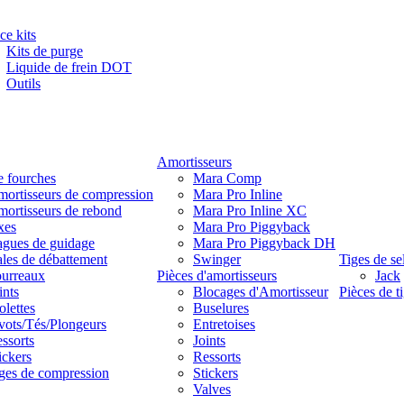
ce kits
Kits de purge
Liquide de frein DOT
Outils
Amortisseurs
e fourches
Mara Comp
ortisseurs de compression
Mara Pro Inline
ortisseurs de rebond
Mara Pro Inline XC
xes
Mara Pro Piggyback
gues de guidage
Mara Pro Piggyback DH
les de débattement
Swinger
Tiges de se
urreaux
Pièces d'amortisseurs
Jack
ints
Blocages d'Amortisseur
Pièces de ti
lettes
Buselures
vots/Tés/Plongeurs
Entretoises
ssorts
Joints
ickers
Ressorts
ges de compression
Stickers
Valves