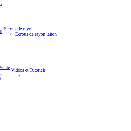
L
Ecrous de rayon
ll
Ecrous de rayon laiton
-Vente
Vidéos et Tutoriels
ns
s