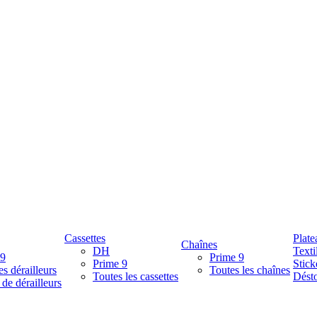
Cassettes
Plate
Chaînes
DH
Texti
 9
Prime 9
Prime 9
Stick
es dérailleurs
Toutes les chaînes
Toutes les cassettes
Désto
 de dérailleurs