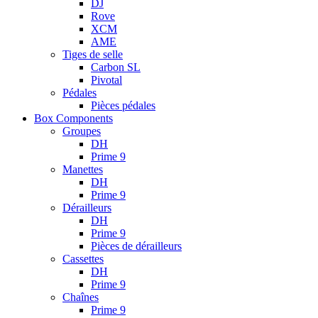
DJ
Rove
XCM
AME
Tiges de selle
Carbon SL
Pivotal
Pédales
Pièces pédales
Box Components
Groupes
DH
Prime 9
Manettes
DH
Prime 9
Dérailleurs
DH
Prime 9
Pièces de dérailleurs
Cassettes
DH
Prime 9
Chaînes
Prime 9