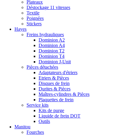
Plateaux
Déstockage 11 vitesses
Textile
Poignées
Stickers
Hayes
Freins hydrauliques
Dominion A2
Dominion A4
Dominion T2
Dominion T4
Dominion J-Unit
Pièces détachées
Adaptateurs d'étriers
Etriers & Pièces
Disques de frein
Durites & Pièces
Maîtres-cylindres & Pièces
Plaquettes de frein
Service kits
Kits de purge
Liquide de frein DOT
Outils
Manitou
Fourches