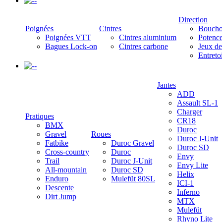
-
Direction
Poignées
Cintres
Boucho
Poignées VTT
Cintres aluminium
Potenc
Bagues Lock-on
Cintres carbone
Jeux de
Entreto
-
Jantes
ADD
Assault SL-1
Charger
Pratiques
CR18
BMX
Duroc
Gravel
Roues
Duroc J-Unit
Fatbike
Duroc Gravel
Duroc SD
Cross-country
Duroc
Envy
Trail
Duroc J-Unit
Envy Lite
All-mountain
Duroc SD
Helix
Enduro
Mulefüt 80SL
ICI-1
Descente
Inferno
Dirt Jump
MTX
Mulefüt
Rhyno Lite