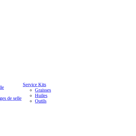
Service Kits
lle
Graisses
Huiles
ges de selle
Outils