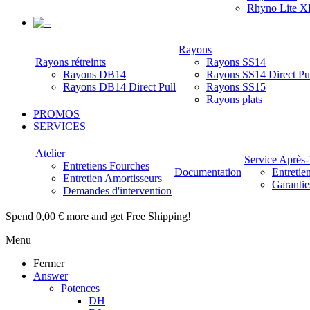
Rhyno Lite X
-
Rayons
Rayons rétreints
Rayons SS14
Rayons DB14
Rayons SS14 Direct Pu
Rayons DB14 Direct Pull
Rayons SS15
Rayons plats
PROMOS
SERVICES
Atelier
Service Après
Entretiens Fourches
Documentation
Entretie
Entretien Amortisseurs
Garantie
Demandes d'intervention
Spend
0,00 €
more and get Free Shipping!
Menu
Fermer
Answer
Potences
DH