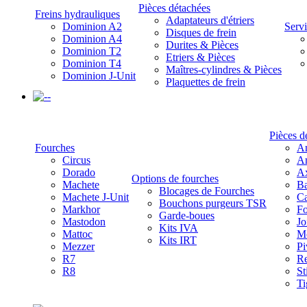
Pièces détachées
Freins hydrauliques
Adaptateurs d'étriers
Dominion A2
Servi
Disques de frein
Dominion A4
Durites & Pièces
Dominion T2
Etriers & Pièces
Dominion T4
Maîtres-cylindres & Pièces
Dominion J-Unit
Plaquettes de frein
-
Pièces d
Fourches
Am
Circus
Am
Dorado
A
Options de fourches
Machete
Ba
Blocages de Fourches
Machete J-Unit
Ca
Bouchons purgeurs TSR
Markhor
Fo
Garde-boues
Mastodon
Jo
Kits IVA
Mattoc
Mo
Kits IRT
Mezzer
Pi
R7
Re
R8
St
Ti