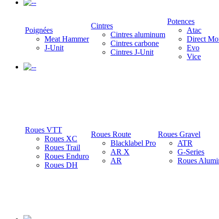
-
Potences
Cintres
Poignées
Atac
Cintres aluminum
Meat Hammer
Direct Mo
Cintres carbone
J-Unit
Evo
Cintres J-Unit
Vice
-
Roues VTT
Roues Route
Roues Gravel
Roues XC
Blacklabel Pro
ATR
Roues Trail
AR X
G-Series
Roues Enduro
AR
Roues Alumi
Roues DH