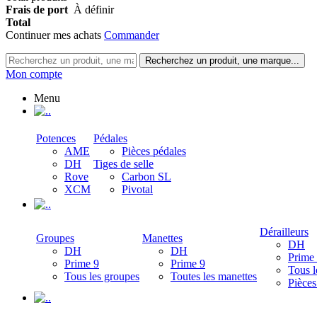
Frais de port
À définir
Total
Continuer mes achats
Commander
Recherchez un produit, une marque...
Mon compte
Menu
.
Potences
Pédales
AME
Pièces pédales
DH
Tiges de selle
Rove
Carbon SL
XCM
Pivotal
.
Dérailleurs
Groupes
Manettes
DH
DH
DH
Prime
Prime 9
Prime 9
Tous l
Tous les groupes
Toutes les manettes
Pièces
.