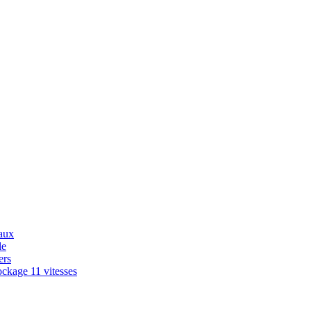
aux
le
ers
ckage 11 vitesses