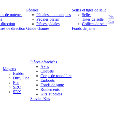
Pédales
Selles et tiges de selle
ns de potence
Pédales automatiques
Selles
Pla
es
Pédales plates
Tiges de selle
Ga
 direction
Pièces pédales
Colliers de selle
ises de direction
Guide-chaînes
Fonds de jante
Pièces détachées
Axes
Moyeux
Cliquets
Bubba
Corps de roue-libre
Dirty Flea
Embouts
Eco
Fonds de jante
SRC
Roulements
SRX
Kits Tubeless
Service Kits