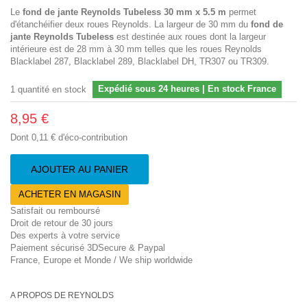
Le
fond de jante Reynolds Tubeless 30 mm x 5.5 m
permet
d'étanchéifier deux roues Reynolds.​ La largeur de 30 mm du
fond de
jante Reynolds Tubeless
est destinée aux roues dont la largeur
intérieure est de 28 mm à 30 mm telles que les roues Reynolds
Blacklabel 287, Blacklabel 289, Blacklabel DH, TR307 ou TR309.
Expédié sous 24 heures | En stock France
1
quantité en stock
8,95 €
Dont
0,11 €
d'éco-contribution
AJOUTER AU PANIER
ACHETER EN MAGASIN
Satisfait ou remboursé
Droit de retour de 30 jours
Des experts à votre service
Paiement sécurisé 3DSecure & Paypal
France, Europe et Monde / We ship worldwide
A PROPOS DE REYNOLDS