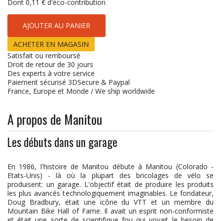
Dont
0,11 €
d'éco-contribution
AJOUTER AU PANIER
ACHETER EN MAGASIN
Satisfait ou remboursé
Droit de retour de 30 jours
Des experts à votre service
Paiement sécurisé 3DSecure & Paypal
France, Europe et Monde / We ship worldwide
A propos de Manitou
Les débuts dans un garage
En 1986, l'histoire de Manitou débute à Manitou (Colorado -
Etats-Unis) - là où la plupart des bricolages de vélo se
produisent: un garage. L'objectif était de produire les produits
les plus avancés technologiquement imaginables. Le fondateur,
Doug Bradbury, était une icône du VTT et un membre du
Mountain Bike Hall of Fame. Il avait un esprit non-conformiste
et était une sorte de scientifique fou qui voyait le besoin de