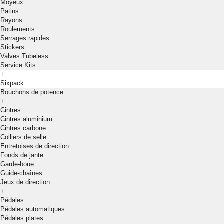
Moyeux
Patins
Rayons
Roulements
Serrages rapides
Stickers
Valves Tubeless
Service Kits
+
Sixpack
Bouchons de potence
+
Cintres
Cintres aluminium
Cintres carbone
Colliers de selle
Entretoises de direction
Fonds de jante
Garde-boue
Guide-chaînes
Jeux de direction
+
Pédales
Pédales automatiques
Pédales plates