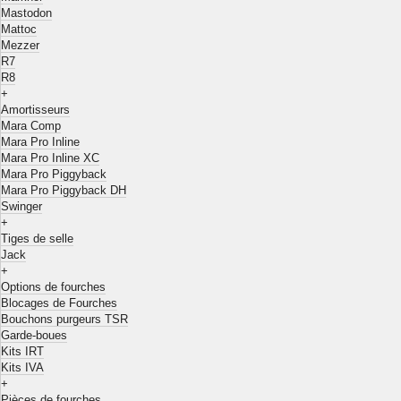
Mastodon
Mattoc
Mezzer
R7
R8
+
Amortisseurs
Mara Comp
Mara Pro Inline
Mara Pro Inline XC
Mara Pro Piggyback
Mara Pro Piggyback DH
Swinger
+
Tiges de selle
Jack
+
Options de fourches
Blocages de Fourches
Bouchons purgeurs TSR
Garde-boues
Kits IRT
Kits IVA
+
Pièces de fourches