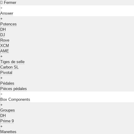
Fermer
+
Answer
+
Potences
DH
DJ
Rove
XCM
AME
+
Tiges de selle
Carbon SL
Pivotal
+
Pédales
Pièces pédales
+
Box Components
+
Groupes
DH
Prime 9
+
Manettes