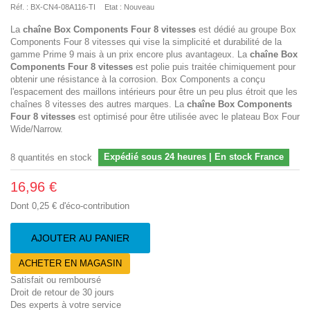
Réf. :
BX-CN4-08A116-TI
Etat :
Nouveau
La
chaîne Box Components Four 8 vitesses
est dédié au groupe Box
Components Four 8 vitesses qui vise la simplicité et durabilité de la
gamme Prime 9 mais à un prix encore plus avantageux. La
chaîne Box
Components Four 8 vitesses
est polie puis traitée chimiquement pour
obtenir une résistance à la corrosion. Box Components a conçu
l'espacement des maillons intérieurs pour être un peu plus étroit que les
chaînes 8 vitesses des autres marques. La
chaîne Box Components
Four 8 vitesses
est optimisé pour être utilisée avec le plateau Box Four
Wide/Narrow.
Expédié sous 24 heures | En stock France
8
quantités en stock
16,96 €
Dont
0,25 €
d'éco-contribution
AJOUTER AU PANIER
ACHETER EN MAGASIN
Satisfait ou remboursé
Droit de retour de 30 jours
Des experts à votre service