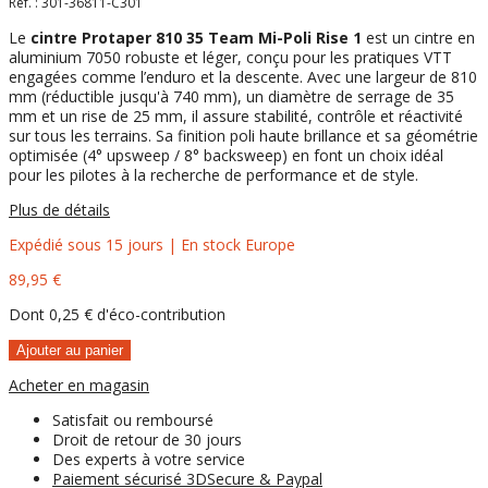
Réf. :
301-36811-C301
Le
cintre Protaper 810 35 Team Mi-Poli Rise 1
est un cintre en
aluminium 7050 robuste et léger, conçu pour les pratiques VTT
engagées comme l’enduro et la descente. Avec une largeur de 810
mm (réductible jusqu'à 740 mm), un diamètre de serrage de 35
mm et un rise de 25 mm, il assure stabilité, contrôle et réactivité
sur tous les terrains. Sa finition poli haute brillance et sa géométrie
optimisée (4° upsweep / 8° backsweep) en font un choix idéal
pour les pilotes à la recherche de performance et de style.
Plus de détails
Expédié sous 15 jours | En stock Europe
89,95 €
Dont
0,25 €
d'éco-contribution
Ajouter au panier
Acheter en magasin
Satisfait ou remboursé
Droit de retour de 30 jours
Des experts à votre service
Paiement sécurisé 3DSecure & Paypal