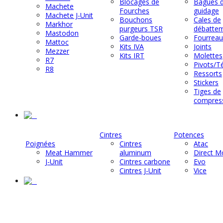
Blocages de
Bagues 
Machete
Fourches
guidage
Machete J-Unit
Bouchons
Cales de
Markhor
purgeurs TSR
débatte
Mastodon
Garde-boues
Fourreau
Mattoc
Kits IVA
Joints
Mezzer
Kits IRT
Molettes
R7
Pivots/T
R8
Ressorts
Stickers
Tiges de
compres
-
Cintres
Potences
Poignées
Cintres
Atac
Meat Hammer
aluminum
Direct M
J-Unit
Cintres carbone
Evo
Cintres J-Unit
Vice
-