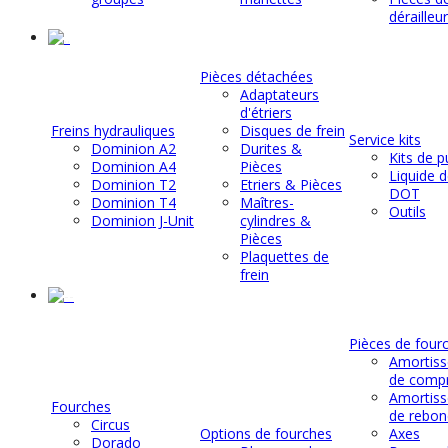
dérailleu
.
Pièces détachées
Adaptateurs
d'étriers
Freins hydrauliques
Disques de frein
Service kits
Dominion A2
Durites &
Kits de p
Dominion A4
Pièces
Liquide d
Dominion T2
Etriers & Pièces
DOT
Dominion T4
Maîtres-
Outils
Dominion J-Unit
cylindres &
Pièces
Plaquettes de
frein
-
Pièces de four
Amortiss
de comp
Amortiss
Fourches
de rebon
Circus
Options de fourches
Axes
Dorado