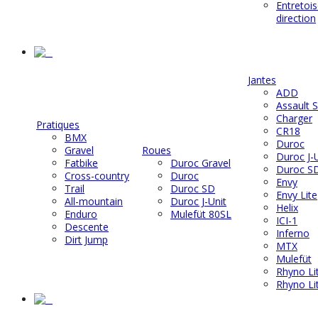
Entretoi
direction
-
Jantes
ADD
Assault 
Charger
Pratiques
CR18
BMX
Duroc
Gravel
Roues
Duroc J-
Fatbike
Duroc Gravel
Duroc S
Cross-country
Duroc
Envy
Trail
Duroc SD
Envy Lite
All-mountain
Duroc J-Unit
Helix
Enduro
Mulefüt 80SL
ICI-1
Descente
Inferno
Dirt Jump
MTX
Mulefüt
Rhyno Li
Rhyno Li
-