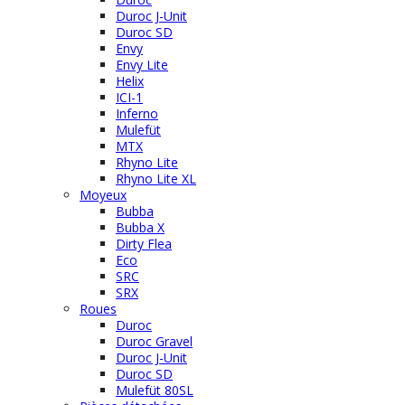
Duroc J-Unit
Duroc SD
Envy
Envy Lite
Helix
ICI-1
Inferno
Mulefüt
MTX
Rhyno Lite
Rhyno Lite XL
Moyeux
Bubba
Bubba X
Dirty Flea
Eco
SRC
SRX
Roues
Duroc
Duroc Gravel
Duroc J-Unit
Duroc SD
Mulefüt 80SL