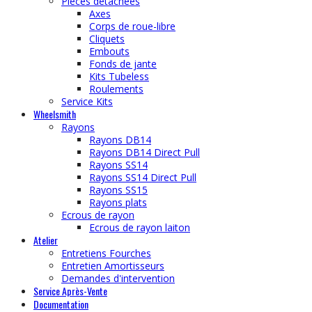
Pièces détachées
Axes
Corps de roue-libre
Cliquets
Embouts
Fonds de jante
Kits Tubeless
Roulements
Service Kits
Wheelsmith
Rayons
Rayons DB14
Rayons DB14 Direct Pull
Rayons SS14
Rayons SS14 Direct Pull
Rayons SS15
Rayons plats
Ecrous de rayon
Ecrous de rayon laiton
Atelier
Entretiens Fourches
Entretien Amortisseurs
Demandes d'intervention
Service Après-Vente
Documentation