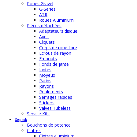
Roues Gravel
G-Series
ATR
Roues Aluminium
Pièces détachées
Adaptateurs disque
Axes
Cliquets
Corps de roue-libre
Ecrous de rayon
Embouts
Fonds de jante
Jantes
Moyeux
Patins
Rayons
Roulements
Serrages rapides
Stickers
Valves Tubeless
Service Kits
Sixpack
Bouchons de potence
Cintres
Cintres aluminium