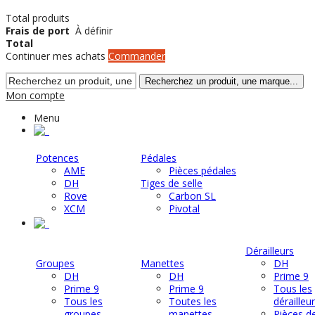
Total produits
Frais de port
À définir
Total
Continuer mes achats
Commander
Recherchez un produit, une marque...
Mon compte
Menu
.
Potences
Pédales
AME
Pièces pédales
DH
Tiges de selle
Rove
Carbon SL
XCM
Pivotal
.
Dérailleurs
Groupes
Manettes
DH
DH
DH
Prime 9
Prime 9
Prime 9
Tous les
Tous les
Toutes les
dérailleu
groupes
manettes
Pièces d