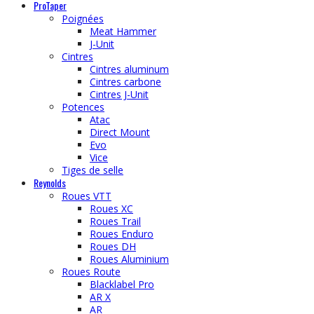
ProTaper
Poignées
Meat Hammer
J-Unit
Cintres
Cintres aluminum
Cintres carbone
Cintres J-Unit
Potences
Atac
Direct Mount
Evo
Vice
Tiges de selle
Reynolds
Roues VTT
Roues XC
Roues Trail
Roues Enduro
Roues DH
Roues Aluminium
Roues Route
Blacklabel Pro
AR X
AR