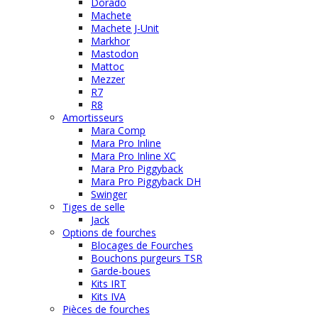
Dorado
Machete
Machete J-Unit
Markhor
Mastodon
Mattoc
Mezzer
R7
R8
Amortisseurs
Mara Comp
Mara Pro Inline
Mara Pro Inline XC
Mara Pro Piggyback
Mara Pro Piggyback DH
Swinger
Tiges de selle
Jack
Options de fourches
Blocages de Fourches
Bouchons purgeurs TSR
Garde-boues
Kits IRT
Kits IVA
Pièces de fourches