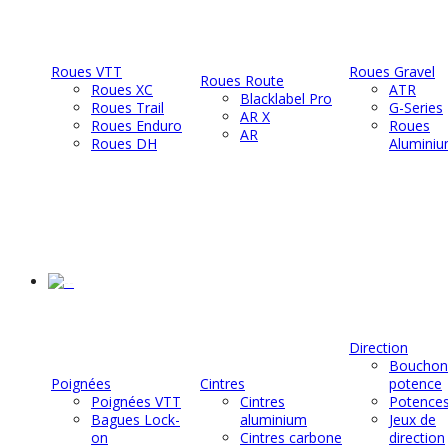
Roues VTT
Roues Gravel
Roues Route
Roues XC
ATR
Blacklabel Pro
Roues Trail
G-Series
AR X
Roues Enduro
Roues
AR
Roues DH
Alumini
-
Direction
Bouchon
Poignées
Cintres
potence
Poignées VTT
Cintres
Potence
Bagues Lock-
aluminium
Jeux de
on
Cintres carbone
direction