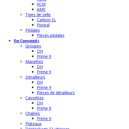
XCM
AME
Tiges de selle
Carbon SL
Pivotal
Pédales
Pièces pédales
Box Components
Groupes
DH
Prime 9
Manettes
DH
Prime 9
Dérailleurs
DH
Prime 9
Pièces de dérailleurs
Cassettes
DH
Prime 9
Chaînes
Prime 9
Plateaux
Déstockage 11 vitesses