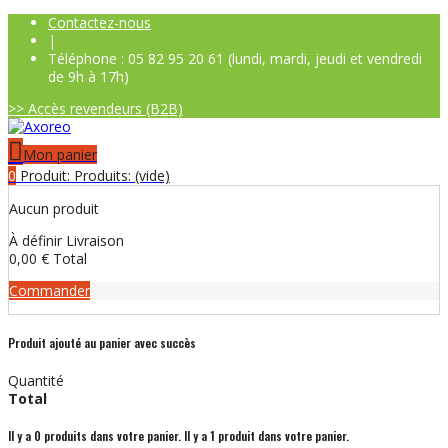
Contactez-nous
|
Téléphone : 05 82 95 20 61 (lundi, mardi, jeudi et vendredi
de 9h à 17h)
>> Accès revendeurs (B2B)
Mon panier
0
Produit:
Produits:
(vide)
Aucun produit
À définir
Livraison
0,00 €
Total
Commander
Produit ajouté au panier avec succès
Quantité
Total
Il y a
0
produits dans votre panier.
Il y a 1 produit dans votre panier.