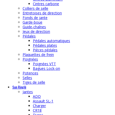
Cintres carbone
Colliers de selle
Entretoises de direction
Fonds de jante
Garde-boue
Guide-chaînes
Jeux de direction
Pédales
Pédales automatiques
Pédales plates
Pièces pédales
Plaquettes de frein
Poignées
Poignées VTT
Bagues Lock-on
Potences
Selles
Tiges de selle
Sun Ringlé
Jantes
ADD
Assault SL-1
Charger
CR18
Duroc