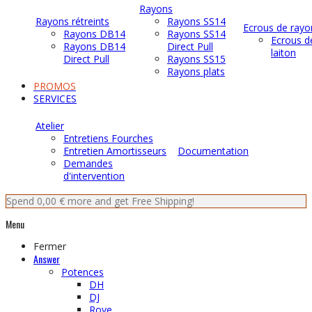
Rayons
Rayons rétreints
Rayons SS14
Ecrous de rayo
Rayons DB14
Rayons SS14
Ecrous d
Rayons DB14
Direct Pull
laiton
Direct Pull
Rayons SS15
Rayons plats
PROMOS
SERVICES
Atelier
Entretiens Fourches
Entretien Amortisseurs
Documentation
Demandes
d'intervention
Spend
0,00 €
more and get Free Shipping!
Menu
Fermer
Answer
Potences
DH
DJ
Rove