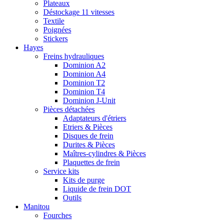
Plateaux
Déstockage 11 vitesses
Textile
Poignées
Stickers
Hayes
Freins hydrauliques
Dominion A2
Dominion A4
Dominion T2
Dominion T4
Dominion J-Unit
Pièces détachées
Adaptateurs d'étriers
Etriers & Pièces
Disques de frein
Durites & Pièces
Maîtres-cylindres & Pièces
Plaquettes de frein
Service kits
Kits de purge
Liquide de frein DOT
Outils
Manitou
Fourches