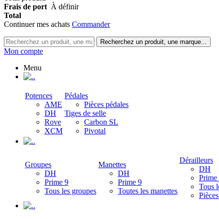
Frais de port
À définir
Total
Continuer mes achats
Commander
Recherchez un produit, une marque...
Mon compte
Menu
.
Potences
Pédales
AME
Pièces pédales
DH
Tiges de selle
Rove
Carbon SL
XCM
Pivotal
.
Dérailleurs
Groupes
Manettes
DH
DH
DH
Prime
Prime 9
Prime 9
Tous l
Tous les groupes
Toutes les manettes
Pièces
.