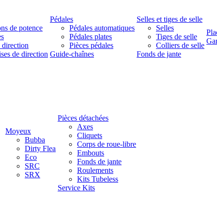
Pédales
Selles et tiges de selle
ns de potence
Pédales automatiques
Selles
Pla
es
Pédales plates
Tiges de selle
Ga
 direction
Pièces pédales
Colliers de selle
ises de direction
Guide-chaînes
Fonds de jante
Pièces détachées
Axes
Moyeux
Cliquets
Bubba
Corps de roue-libre
Dirty Flea
Embouts
Eco
Fonds de jante
SRC
Roulements
SRX
Kits Tubeless
Service Kits