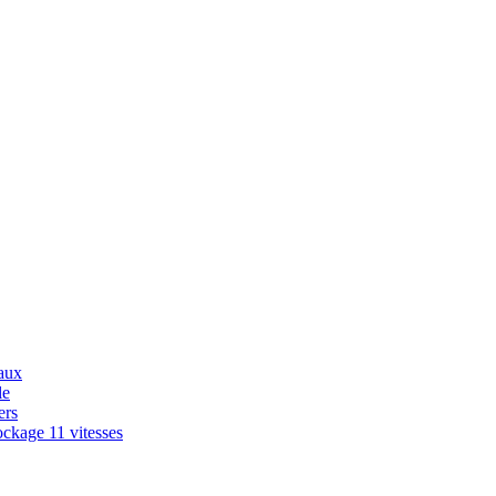
aux
le
ers
ckage 11 vitesses