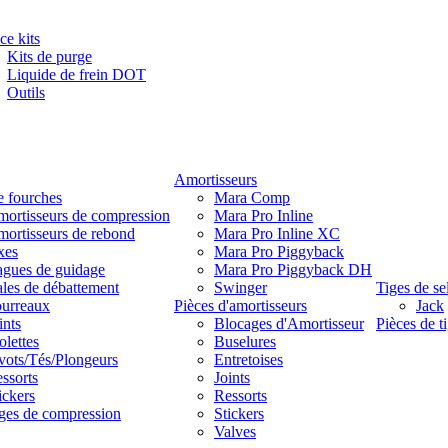
ce kits
Kits de purge
Liquide de frein DOT
Outils
Amortisseurs
e fourches
Mara Comp
ortisseurs de compression
Mara Pro Inline
ortisseurs de rebond
Mara Pro Inline XC
xes
Mara Pro Piggyback
gues de guidage
Mara Pro Piggyback DH
les de débattement
Swinger
Tiges de se
urreaux
Pièces d'amortisseurs
Jack
ints
Blocages d'Amortisseur
Pièces de ti
lettes
Buselures
vots/Tés/Plongeurs
Entretoises
ssorts
Joints
ickers
Ressorts
ges de compression
Stickers
Valves