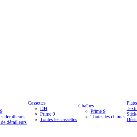
Cassettes
Plate
Chaînes
DH
Texti
 9
Prime 9
Prime 9
Stick
es dérailleurs
Toutes les chaînes
Toutes les cassettes
Désto
 de dérailleurs