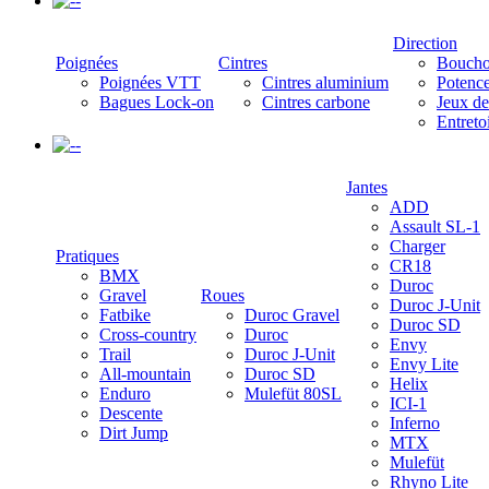
-
Direction
Poignées
Cintres
Boucho
Poignées VTT
Cintres aluminium
Potenc
Bagues Lock-on
Cintres carbone
Jeux de
Entreto
-
Jantes
ADD
Assault SL-1
Charger
Pratiques
CR18
BMX
Duroc
Gravel
Roues
Duroc J-Unit
Fatbike
Duroc Gravel
Duroc SD
Cross-country
Duroc
Envy
Trail
Duroc J-Unit
Envy Lite
All-mountain
Duroc SD
Helix
Enduro
Mulefüt 80SL
ICI-1
Descente
Inferno
Dirt Jump
MTX
Mulefüt
Rhyno Lite