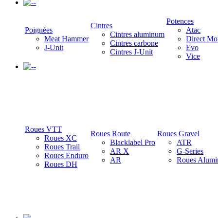
-
Potences
Cintres
Poignées
Atac
Cintres aluminum
Meat Hammer
Direct Mo
Cintres carbone
J-Unit
Evo
Cintres J-Unit
Vice
-
Roues VTT
Roues Route
Roues Gravel
Roues XC
Blacklabel Pro
ATR
Roues Trail
AR X
G-Series
Roues Enduro
AR
Roues Alumi
Roues DH