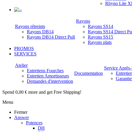
Rhyno Lite X
-
Rayons
Rayons rétreints
Rayons SS14
Rayons DB14
Rayons SS14 Direct Pu
Rayons DB14 Direct Pull
Rayons SS15
Rayons plats
PROMOS
SERVICES
Atelier
Service Après
Entretiens Fourches
Documentation
Entretie
Entretien Amortisseurs
Garantie
Demandes d'intervention
Spend
0,00 €
more and get Free Shipping!
Menu
Fermer
Answer
Potences
DH