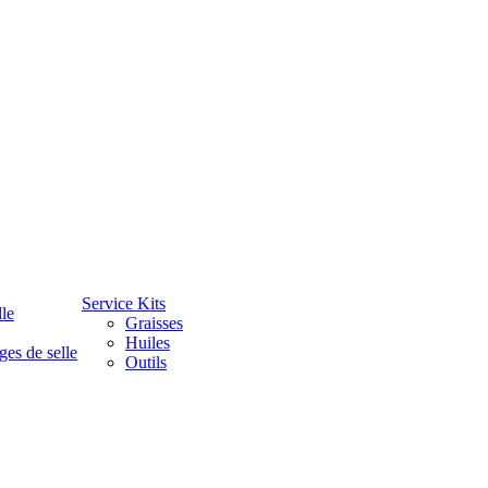
Service Kits
lle
Graisses
Huiles
ges de selle
Outils