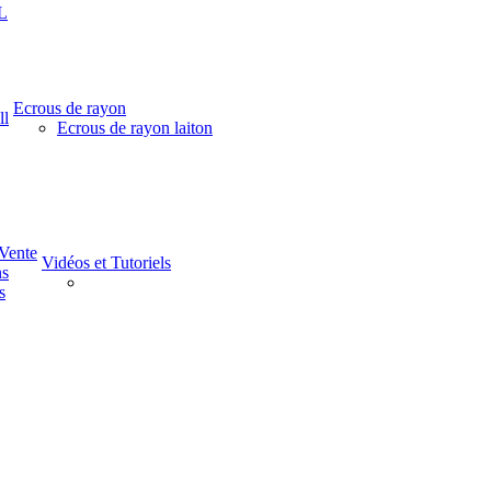
L
Ecrous de rayon
ll
Ecrous de rayon laiton
-Vente
Vidéos et Tutoriels
ns
s