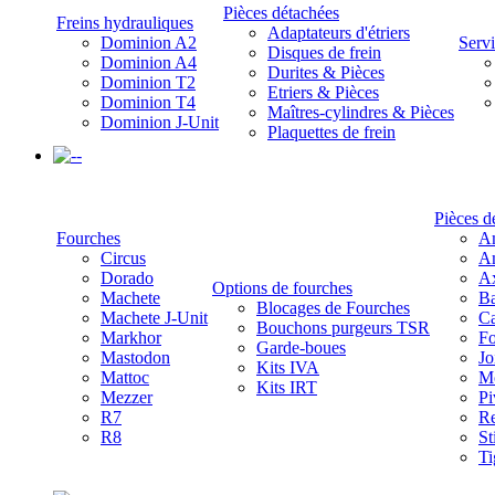
Pièces détachées
Freins hydrauliques
Adaptateurs d'étriers
Dominion A2
Servi
Disques de frein
Dominion A4
Durites & Pièces
Dominion T2
Etriers & Pièces
Dominion T4
Maîtres-cylindres & Pièces
Dominion J-Unit
Plaquettes de frein
-
Pièces d
Fourches
Am
Circus
Am
Dorado
A
Options de fourches
Machete
Ba
Blocages de Fourches
Machete J-Unit
Ca
Bouchons purgeurs TSR
Markhor
Fo
Garde-boues
Mastodon
Jo
Kits IVA
Mattoc
Mo
Kits IRT
Mezzer
Pi
R7
Re
R8
St
Ti