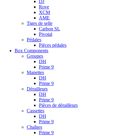
DJ
Rove
XCM
AME
Tiges de selle
Carbon SL
Pivotal
Pédales
Pièces pédales
Box Components
Groupes
DH
Prime 9
Manettes
DH
Prime 9
Dérailleurs
DH
Prime 9
Pièces de dérailleurs
Cassettes
DH
Prime 9
Chaînes
Prime 9