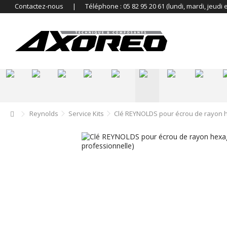
Contactez-nous
|
Téléphone : 05 82 95 20 61 (lundi, mardi, jeudi 
.
.
.
-
-
-
-
-
Reynolds
Service Kits
Clé REYNOLDS pour écrou de rayon h