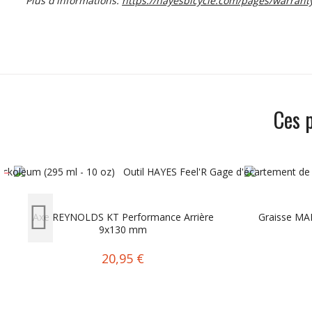
Plus d'informations:
https://hayesbicycle.com/pages/warrant
Ces 
Axe REYNOLDS KT Performance Arrière
Graisse MAN
9x130 mm
20,95 €