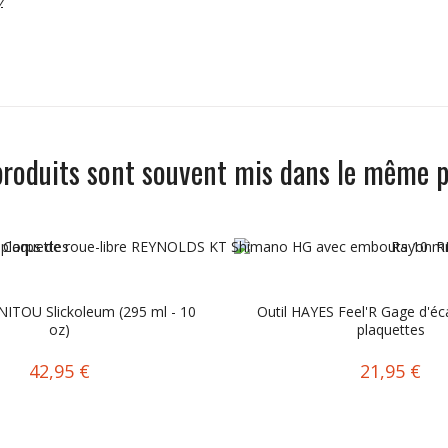
y
produits sont souvent mis dans le même p
ITOU Slickoleum (295 ml - 10
Outil HAYES Feel'R Gage d'é
oz)
plaquettes
42,95 €
21,95 €