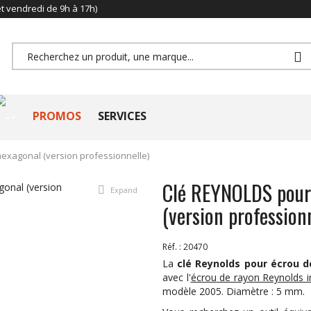
et vendredi de 9h à 17h)
-
PROMOS
SERVICES
exagonal (version professionnelle)
Clé REYNOLDS pour 
Expand
(version professionn
Réf. :
20470
La
clé Reynolds pour écrou 
avec l'
écrou
de rayon Reynolds i
modèle 2005. Diamètre : 5 mm.