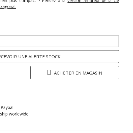
alent plus compact ? Pensez à la
version amateur de la clé
xagonal.
ECEVOIR UNE ALERTE STOCK
ACHETER EN MAGASIN
 Paypal
ship worldwide