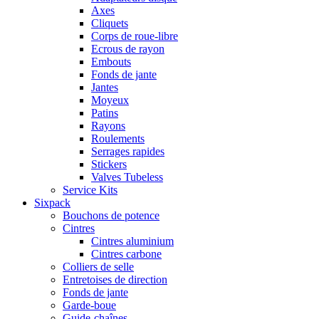
Axes
Cliquets
Corps de roue-libre
Ecrous de rayon
Embouts
Fonds de jante
Jantes
Moyeux
Patins
Rayons
Roulements
Serrages rapides
Stickers
Valves Tubeless
Service Kits
Sixpack
Bouchons de potence
Cintres
Cintres aluminium
Cintres carbone
Colliers de selle
Entretoises de direction
Fonds de jante
Garde-boue
Guide-chaînes