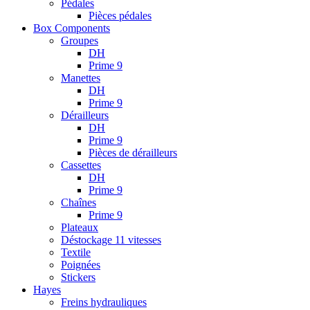
Pédales
Pièces pédales
Box Components
Groupes
DH
Prime 9
Manettes
DH
Prime 9
Dérailleurs
DH
Prime 9
Pièces de dérailleurs
Cassettes
DH
Prime 9
Chaînes
Prime 9
Plateaux
Déstockage 11 vitesses
Textile
Poignées
Stickers
Hayes
Freins hydrauliques