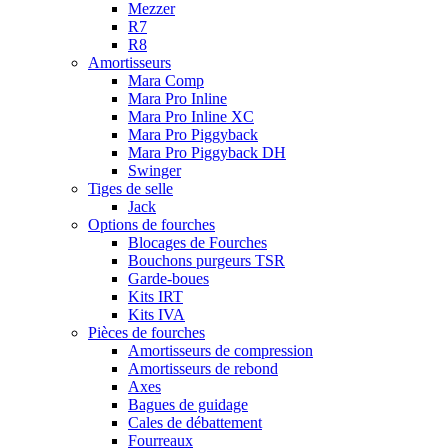
Mezzer
R7
R8
Amortisseurs
Mara Comp
Mara Pro Inline
Mara Pro Inline XC
Mara Pro Piggyback
Mara Pro Piggyback DH
Swinger
Tiges de selle
Jack
Options de fourches
Blocages de Fourches
Bouchons purgeurs TSR
Garde-boues
Kits IRT
Kits IVA
Pièces de fourches
Amortisseurs de compression
Amortisseurs de rebond
Axes
Bagues de guidage
Cales de débattement
Fourreaux