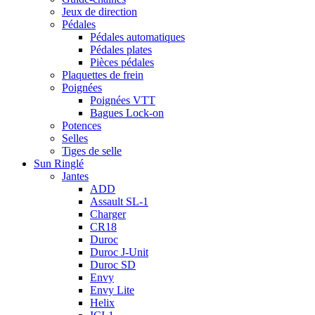
Jeux de direction
Pédales
Pédales automatiques
Pédales plates
Pièces pédales
Plaquettes de frein
Poignées
Poignées VTT
Bagues Lock-on
Potences
Selles
Tiges de selle
Sun Ringlé
Jantes
ADD
Assault SL-1
Charger
CR18
Duroc
Duroc J-Unit
Duroc SD
Envy
Envy Lite
Helix