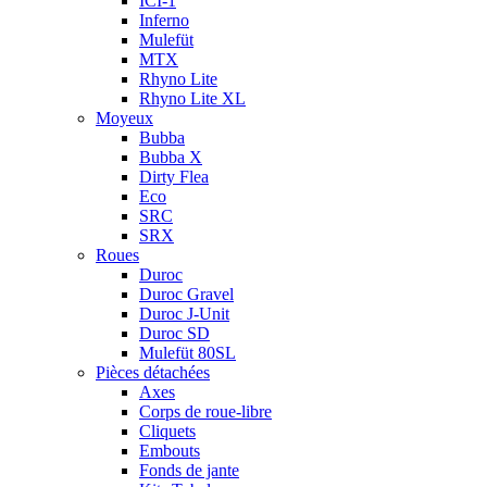
ICI-1
Inferno
Mulefüt
MTX
Rhyno Lite
Rhyno Lite XL
Moyeux
Bubba
Bubba X
Dirty Flea
Eco
SRC
SRX
Roues
Duroc
Duroc Gravel
Duroc J-Unit
Duroc SD
Mulefüt 80SL
Pièces détachées
Axes
Corps de roue-libre
Cliquets
Embouts
Fonds de jante