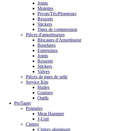
Joints
Molettes
Pivots/Tés/Plongeurs
Ressorts
Stickers
Tiges de compression
Pièces d'amortisseurs
Blocages d'Amortisseur
Buselures
Entretoises
Joints
Ressorts
Stickers
Valves
Pièces de tiges de selle
Service Kits
Huiles
Graisses
Outils
ProTaper
Poignées
Meat Hammer
J-Unit
Cintres
Cintres aluminum