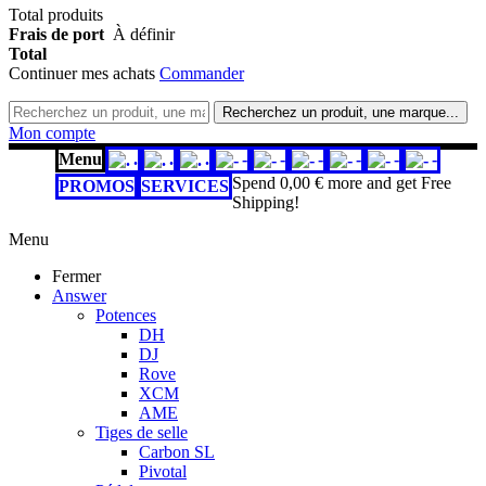
Total produits
Frais de port
À définir
Total
Continuer mes achats
Commander
Recherchez un produit, une marque...
Mon compte
Menu
.
.
.
-
-
-
-
-
-
Spend
0,00 €
more and get Free
PROMOS
SERVICES
Shipping!
Menu
Fermer
Answer
Potences
DH
DJ
Rove
XCM
AME
Tiges de selle
Carbon SL
Pivotal