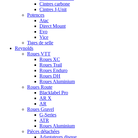
Cintres carbone
Cintres J-Unit
Potences
Atac
Direct Mount
Evo
Vice
Tiges de selle
Reynolds
Roues VTT
Roues XC
Roues Trail
Roues Enduro
Roues DH
Roues Aluminium
Roues Route
Blacklabel Pro
AR X
AR
Roues Gravel
G-Series
ATR
Roues Aluminium
Pièces détachées
Adaptateurs disque