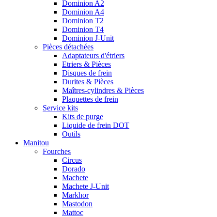
Dominion A2
Dominion A4
Dominion T2
Dominion T4
Dominion J-Unit
Pièces détachées
Adaptateurs d'étriers
Etriers & Pièces
Disques de frein
Durites & Pièces
Maîtres-cylindres & Pièces
Plaquettes de frein
Service kits
Kits de purge
Liquide de frein DOT
Outils
Manitou
Fourches
Circus
Dorado
Machete
Machete J-Unit
Markhor
Mastodon
Mattoc