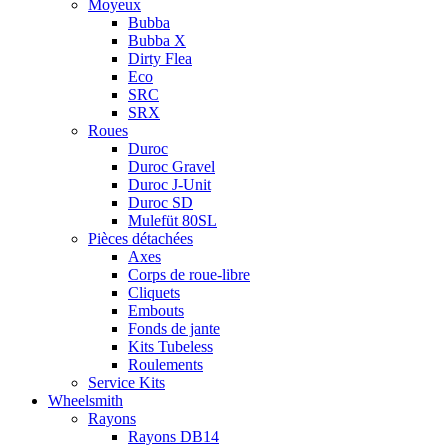
Moyeux
Bubba
Bubba X
Dirty Flea
Eco
SRC
SRX
Roues
Duroc
Duroc Gravel
Duroc J-Unit
Duroc SD
Mulefüt 80SL
Pièces détachées
Axes
Corps de roue-libre
Cliquets
Embouts
Fonds de jante
Kits Tubeless
Roulements
Service Kits
Wheelsmith
Rayons
Rayons DB14