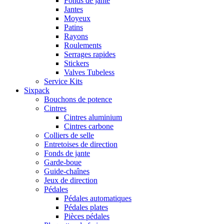
Fonds de jante
Jantes
Moyeux
Patins
Rayons
Roulements
Serrages rapides
Stickers
Valves Tubeless
Service Kits
Sixpack
Bouchons de potence
Cintres
Cintres aluminium
Cintres carbone
Colliers de selle
Entretoises de direction
Fonds de jante
Garde-boue
Guide-chaînes
Jeux de direction
Pédales
Pédales automatiques
Pédales plates
Pièces pédales