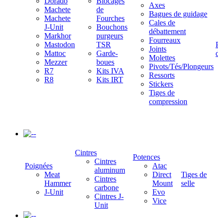
Dorado
Blocages
Axes
Machete
de
Bagues de guidage
Machete
Fourches
Cales de
J-Unit
Bouchons
débattement
Markhor
purgeurs
Fourreaux
Mastodon
TSR
Joints
Mattoc
Garde-
Molettes
Mezzer
boues
Pivots/Tés/Plongeurs
R7
Kits IVA
Ressorts
R8
Kits IRT
Stickers
Tiges de
compression
-
Cintres
Potences
Cintres
Poignées
Atac
aluminum
Meat
Direct
Tiges de
Cintres
Hammer
Mount
selle
carbone
J-Unit
Evo
Cintres J-
Vice
Unit
-