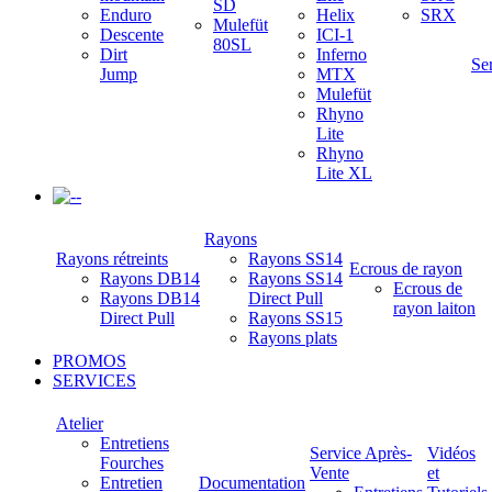
SD
Enduro
Helix
SRX
Mulefüt
Descente
ICI-1
80SL
Dirt
Inferno
Se
Jump
MTX
Mulefüt
Rhyno
Lite
Rhyno
Lite XL
-
Rayons
Rayons rétreints
Rayons SS14
Ecrous de rayon
Rayons DB14
Rayons SS14
Ecrous de
Rayons DB14
Direct Pull
rayon laiton
Direct Pull
Rayons SS15
Rayons plats
PROMOS
SERVICES
Atelier
Entretiens
Service Après-
Vidéos
Fourches
Vente
et
Entretien
Documentation