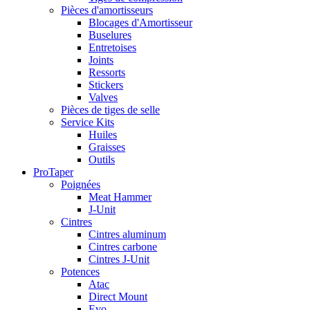
Pièces d'amortisseurs
Blocages d'Amortisseur
Buselures
Entretoises
Joints
Ressorts
Stickers
Valves
Pièces de tiges de selle
Service Kits
Huiles
Graisses
Outils
ProTaper
Poignées
Meat Hammer
J-Unit
Cintres
Cintres aluminum
Cintres carbone
Cintres J-Unit
Potences
Atac
Direct Mount
Evo