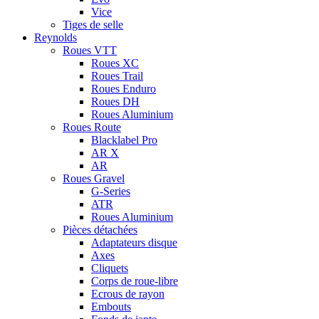
Vice
Tiges de selle
Reynolds
Roues VTT
Roues XC
Roues Trail
Roues Enduro
Roues DH
Roues Aluminium
Roues Route
Blacklabel Pro
AR X
AR
Roues Gravel
G-Series
ATR
Roues Aluminium
Pièces détachées
Adaptateurs disque
Axes
Cliquets
Corps de roue-libre
Ecrous de rayon
Embouts