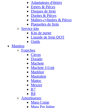
Adaptateurs d'étriers
Etriers & Pièces
Disques de frein
Durites & Pièces
Maîtres-cylindres & Pièces
Plaquettes de frein
Service kits
Kits de purge
Liquide de frein DOT
Outils
Manitou
Fourches
Circus
Dorado
Machete
Machete J-Unit
Markhor
Mastodon
Mattoc
Mezzer
R7
R8
Amortisseurs
Mara Comp
Mara Pro Inline