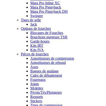
Mara Pro Inline XC
Mara Pro Piggyback
Mara Pro Piggyback DH
Swinger
Tiges de selle
Jack
Options de fourches
Blocages de Fourches
Bouchons purgeurs TSR
Garde-boues
Kits IRT
Kits IVA
Pièces de fourches
Amortisseurs de compression
Amortisseurs de rebond
Axes
Bagues de guidage
Cales de débattement
Fourreaux
Joints
Molettes
Pivots/Tés/Plongeurs
Ressorts
Stickers
Tiges de compression