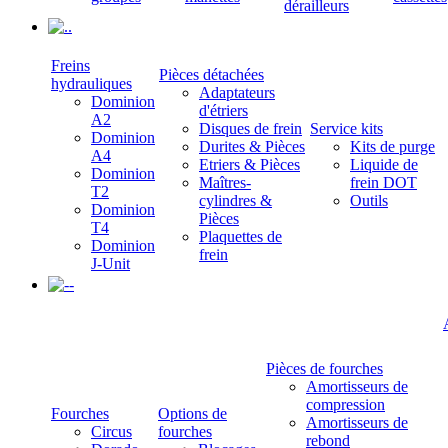
dérailleurs
.
Freins
Pièces détachées
hydrauliques
Adaptateurs
Dominion
d'étriers
A2
Disques de frein
Service kits
Dominion
Durites & Pièces
Kits de purge
A4
Etriers & Pièces
Liquide de
Dominion
Maîtres-
frein DOT
T2
cylindres &
Outils
Dominion
Pièces
T4
Plaquettes de
Dominion
frein
J-Unit
-
Pièces de fourches
Amortisseurs de
compression
Fourches
Options de
Amortisseurs de
Circus
fourches
rebond