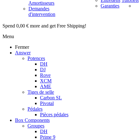
Entretiens
Tutoriels
Amortisseurs
Garanties
Demandes
d'intervention
Spend
0,00 €
more and get Free Shipping!
Menu
Fermer
Answer
Potences
DH
DJ
Rove
XCM
AME
Tiges de selle
Carbon SL
Pivotal
Pédales
Pièces pédales
Box Components
Groupes
DH
Prime 9