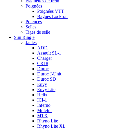
Plaquettes de frein
Poignées
Poignées VTT
Bagues Lock-on
Potences
Selles
Tiges de selle
Sun Ringlé
Jantes
ADD
Assault SL-1
Charger
CR18
Duroc
Duroc J-Unit
Duroc SD
Envy
Envy Lite
Helix
ICI-1
Inferno
Mulefüt
MTX
Rhyno Lite
Rhyno Lite XL