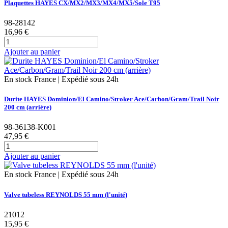
Plaquettes HAYES CX/MX2/MX3/MX4/MX5/Sole T95
98-28142
16,96 €
Ajouter au panier
En stock France | Expédié sous 24h
Durite HAYES Dominion/El Camino/Stroker Ace/Carbon/Gram/Trail Noir
200 cm (arrière)
98-36138-K001
47,95 €
Ajouter au panier
En stock France | Expédié sous 24h
Valve tubeless REYNOLDS 55 mm (l'unité)
21012
15,95 €