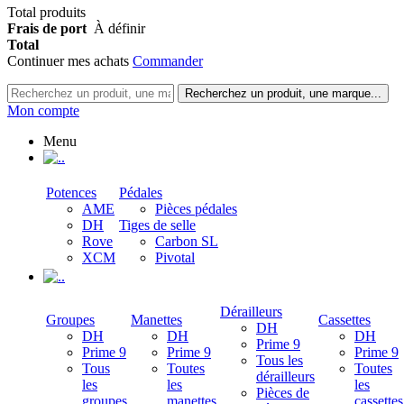
Total produits
Frais de port
À définir
Total
Continuer mes achats
Commander
Recherchez un produit, une marque...
Mon compte
Menu
.
Potences
Pédales
AME
Pièces pédales
DH
Tiges de selle
Rove
Carbon SL
XCM
Pivotal
.
Dérailleurs
Groupes
Manettes
Cassettes
DH
DH
DH
DH
Prime 9
Prime 9
Prime 9
Prime 9
Tous les
Tous
Toutes
Toutes
dérailleurs
les
les
les
Pièces de
groupes
manettes
cassettes