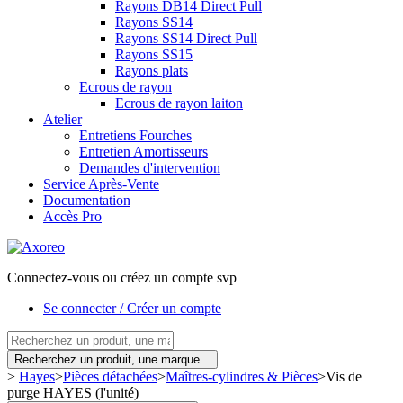
Rayons DB14 Direct Pull
Rayons SS14
Rayons SS14 Direct Pull
Rayons SS15
Rayons plats
Ecrous de rayon
Ecrous de rayon laiton
Atelier
Entretiens Fourches
Entretien Amortisseurs
Demandes d'intervention
Service Après-Vente
Documentation
Accès Pro
Connectez-vous ou créez un compte svp
Se connecter / Créer un compte
Recherchez un produit, une marque...
>
Hayes
>
Pièces détachées
>
Maîtres-cylindres & Pièces
>
Vis de
purge HAYES (l'unité)