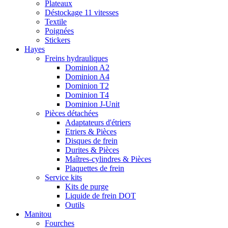
Plateaux
Déstockage 11 vitesses
Textile
Poignées
Stickers
Hayes
Freins hydrauliques
Dominion A2
Dominion A4
Dominion T2
Dominion T4
Dominion J-Unit
Pièces détachées
Adaptateurs d'étriers
Etriers & Pièces
Disques de frein
Durites & Pièces
Maîtres-cylindres & Pièces
Plaquettes de frein
Service kits
Kits de purge
Liquide de frein DOT
Outils
Manitou
Fourches