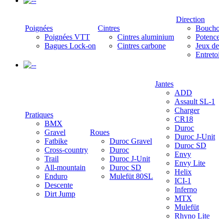
-
Direction
Poignées
Cintres
Boucho
Poignées VTT
Cintres aluminium
Potenc
Bagues Lock-on
Cintres carbone
Jeux de
Entreto
-
Jantes
ADD
Assault SL-1
Charger
Pratiques
CR18
BMX
Duroc
Gravel
Roues
Duroc J-Unit
Fatbike
Duroc Gravel
Duroc SD
Cross-country
Duroc
Envy
Trail
Duroc J-Unit
Envy Lite
All-mountain
Duroc SD
Helix
Enduro
Mulefüt 80SL
ICI-1
Descente
Inferno
Dirt Jump
MTX
Mulefüt
Rhyno Lite