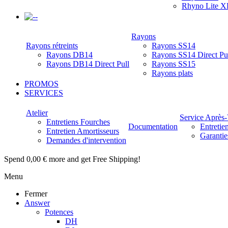
Rhyno Lite X
-
Rayons
Rayons rétreints
Rayons SS14
Rayons DB14
Rayons SS14 Direct Pu
Rayons DB14 Direct Pull
Rayons SS15
Rayons plats
PROMOS
SERVICES
Atelier
Service Après
Entretiens Fourches
Documentation
Entretie
Entretien Amortisseurs
Garantie
Demandes d'intervention
Spend
0,00 €
more and get Free Shipping!
Menu
Fermer
Answer
Potences
DH