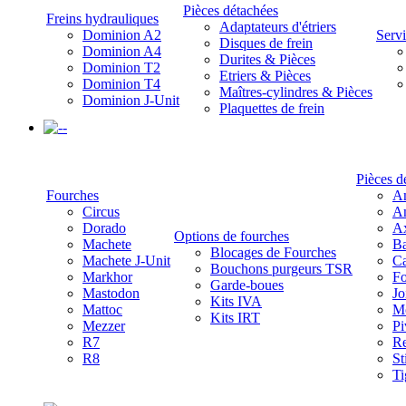
Pièces détachées
Freins hydrauliques
Adaptateurs d'étriers
Dominion A2
Servi
Disques de frein
Dominion A4
Durites & Pièces
Dominion T2
Etriers & Pièces
Dominion T4
Maîtres-cylindres & Pièces
Dominion J-Unit
Plaquettes de frein
-
Pièces d
Fourches
Am
Circus
Am
Dorado
A
Options de fourches
Machete
Ba
Blocages de Fourches
Machete J-Unit
Ca
Bouchons purgeurs TSR
Markhor
Fo
Garde-boues
Mastodon
Jo
Kits IVA
Mattoc
Mo
Kits IRT
Mezzer
Pi
R7
Re
R8
St
Ti