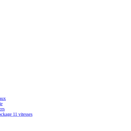
aux
le
ers
ckage 11 vitesses