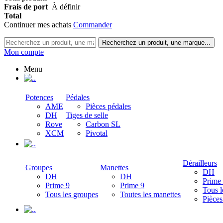
Frais de port
À définir
Total
Continuer mes achats
Commander
Recherchez un produit, une marque...
Mon compte
Menu
.
Potences
Pédales
AME
Pièces pédales
DH
Tiges de selle
Rove
Carbon SL
XCM
Pivotal
.
Dérailleurs
Groupes
Manettes
DH
DH
DH
Prime
Prime 9
Prime 9
Tous l
Tous les groupes
Toutes les manettes
Pièces
.