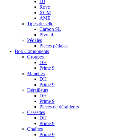
DJ
Rove
XCM
AME
Tiges de selle
Carbon SL
Pivotal
Pédales
Pièces pédales
Box Components
Groupes
DH
Prime 9
Manettes
DH
Prime 9
Dérailleurs
DH
Prime 9
Pièces de dérailleurs
Cassettes
DH
Prime 9
Chaînes
Prime 9