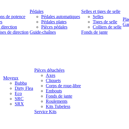
Pédales
Selles et tiges de selle
ns de potence
Pédales automatiques
Selles
Pla
es
Pédales plates
Tiges de selle
Ga
 direction
Pièces pédales
Colliers de selle
ises de direction
Guide-chaînes
Fonds de jante
Pièces détachées
Axes
Moyeux
Cliquets
Bubba
Corps de roue-libre
Dirty Flea
Embouts
Eco
Fonds de jante
SRC
Roulements
SRX
Kits Tubeless
Service Kits