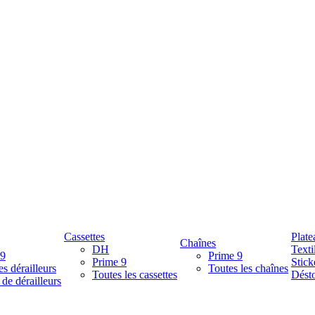
Cassettes
Plate
Chaînes
DH
Texti
 9
Prime 9
Prime 9
Stick
es dérailleurs
Toutes les chaînes
Toutes les cassettes
Désto
 de dérailleurs