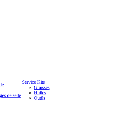
Service Kits
lle
Graisses
Huiles
ges de selle
Outils