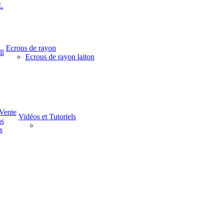
L
Ecrous de rayon
ll
Ecrous de rayon laiton
-Vente
Vidéos et Tutoriels
ns
s