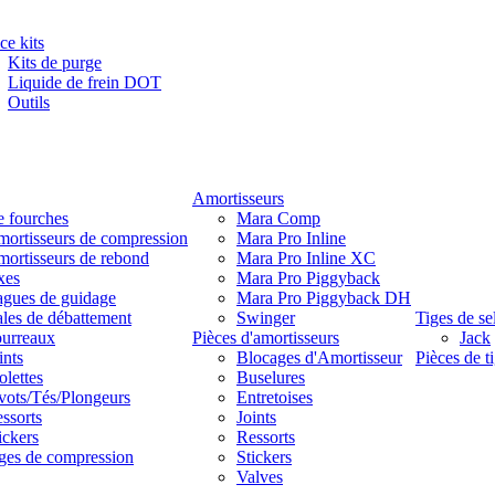
ce kits
Kits de purge
Liquide de frein DOT
Outils
Amortisseurs
e fourches
Mara Comp
ortisseurs de compression
Mara Pro Inline
ortisseurs de rebond
Mara Pro Inline XC
xes
Mara Pro Piggyback
gues de guidage
Mara Pro Piggyback DH
les de débattement
Swinger
Tiges de se
urreaux
Pièces d'amortisseurs
Jack
ints
Blocages d'Amortisseur
Pièces de ti
lettes
Buselures
vots/Tés/Plongeurs
Entretoises
ssorts
Joints
ickers
Ressorts
ges de compression
Stickers
Valves