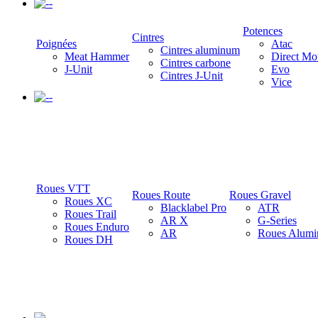
-
Potences
Cintres
Poignées
Atac
Cintres aluminum
Meat Hammer
Direct Mo
Cintres carbone
J-Unit
Evo
Cintres J-Unit
Vice
-
Roues VTT
Roues Route
Roues Gravel
Roues XC
Blacklabel Pro
ATR
Roues Trail
AR X
G-Series
Roues Enduro
AR
Roues Alumi
Roues DH