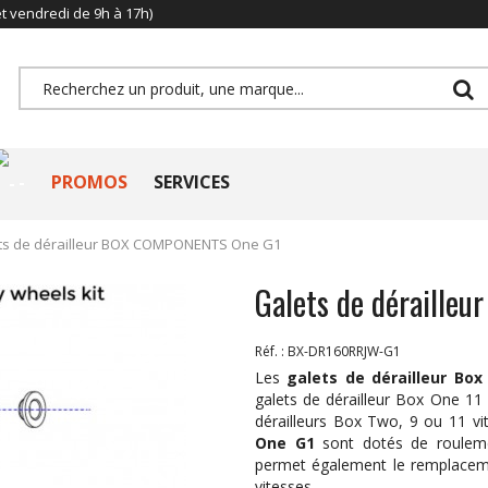
et vendredi de 9h à 17h)
-
PROMOS
SERVICES
ts de dérailleur BOX COMPONENTS One G1
Galets de déraill
Réf. :
BX-DR160RRJW-G1
Les
galets de dérailleur B
galets de dérailleur Box One 11 
dérailleurs Box Two, 9 ou 11 vi
One G1
sont dotés de rouleme
permet également le remplacemen
vitesses.