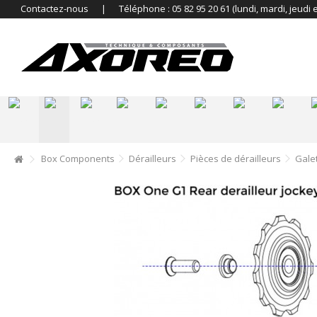
Contactez-nous
|
Téléphone : 05 82 95 20 61 (lundi, mardi, jeudi 
.
.
.
-
-
-
-
-
Box Components
Dérailleurs
Pièces de dérailleurs
Gale