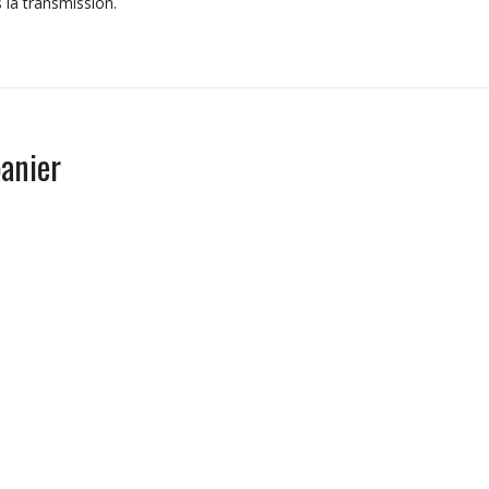
 la transmission.
anier