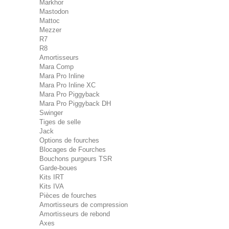
Markhor
Mastodon
Mattoc
Mezzer
R7
R8
Amortisseurs
Mara Comp
Mara Pro Inline
Mara Pro Inline XC
Mara Pro Piggyback
Mara Pro Piggyback DH
Swinger
Tiges de selle
Jack
Options de fourches
Blocages de Fourches
Bouchons purgeurs TSR
Garde-boues
Kits IRT
Kits IVA
Pièces de fourches
Amortisseurs de compression
Amortisseurs de rebond
Axes