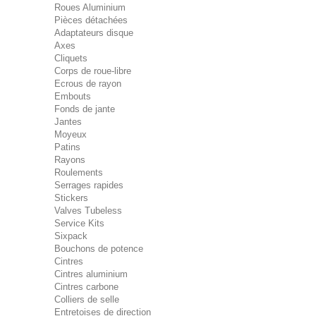
Roues Aluminium
Pièces détachées
Adaptateurs disque
Axes
Cliquets
Corps de roue-libre
Ecrous de rayon
Embouts
Fonds de jante
Jantes
Moyeux
Patins
Rayons
Roulements
Serrages rapides
Stickers
Valves Tubeless
Service Kits
Sixpack
Bouchons de potence
Cintres
Cintres aluminium
Cintres carbone
Colliers de selle
Entretoises de direction