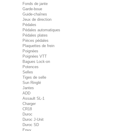
Fonds de jante
Garde-boue
Guide-chaînes
Jeux de direction
Pédales
Pédales automatiques
Pédales plates
Pièces pédales
Plaquettes de frein
Poignées
Poignées VTT
Bagues Lock-on
Potences
Selles
Tiges de selle
Sun Ringlé
Jantes
ADD
Assault SL-1
Charger
CR18
Duroc
Duroc J-Unit
Duroc SD
Envy