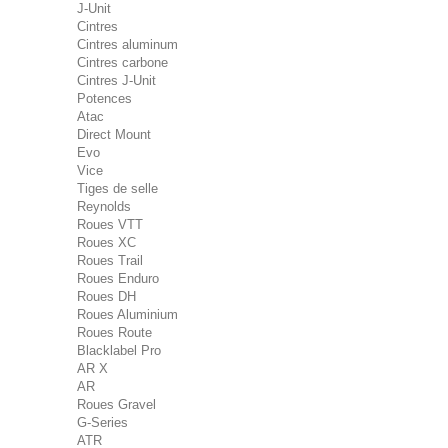
J-Unit
Cintres
Cintres aluminum
Cintres carbone
Cintres J-Unit
Potences
Atac
Direct Mount
Evo
Vice
Tiges de selle
Reynolds
Roues VTT
Roues XC
Roues Trail
Roues Enduro
Roues DH
Roues Aluminium
Roues Route
Blacklabel Pro
AR X
AR
Roues Gravel
G-Series
ATR