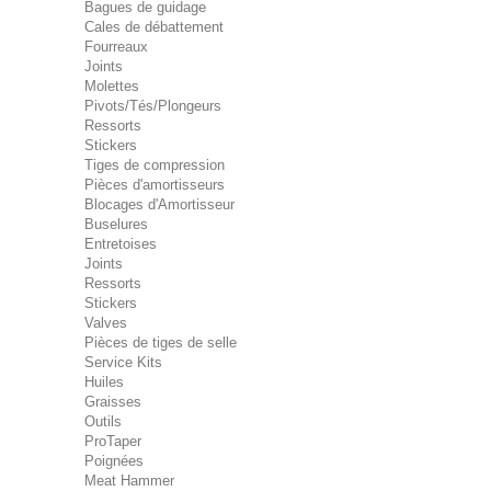
Bagues de guidage
Cales de débattement
Fourreaux
Joints
Molettes
Pivots/Tés/Plongeurs
Ressorts
Stickers
Tiges de compression
Pièces d'amortisseurs
Blocages d'Amortisseur
Buselures
Entretoises
Joints
Ressorts
Stickers
Valves
Pièces de tiges de selle
Service Kits
Huiles
Graisses
Outils
ProTaper
Poignées
Meat Hammer