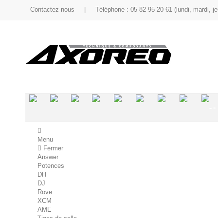
Contactez-nous
|
Téléphone : 05 82 95 20 61 (lundi, mardi, je
.
.
.
-
-
-
-
-
-
Menu
Fermer
Answer
Potences
DH
DJ
Rove
XCM
AME