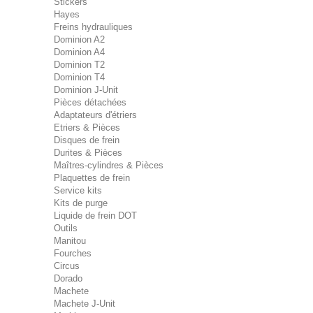
Stickers
Hayes
Freins hydrauliques
Dominion A2
Dominion A4
Dominion T2
Dominion T4
Dominion J-Unit
Pièces détachées
Adaptateurs d'étriers
Etriers & Pièces
Disques de frein
Durites & Pièces
Maîtres-cylindres & Pièces
Plaquettes de frein
Service kits
Kits de purge
Liquide de frein DOT
Outils
Manitou
Fourches
Circus
Dorado
Machete
Machete J-Unit