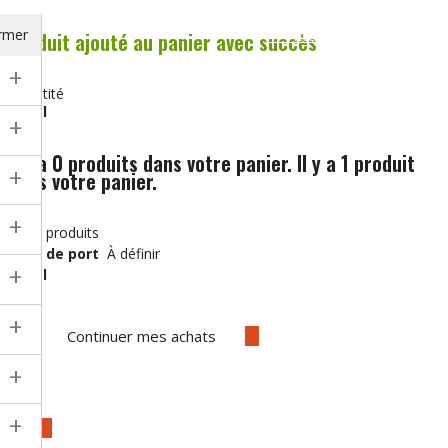
rmer
Produit ajouté au panier avec succès
>> Accès revendeurs (B2B)
+
Quantité
Total
+
Il y a
0
produits dans votre panier.
Il y a 1 produit
+
dans votre panier.
+
Total produits
Frais de port
À définir
+
Total
+
Continuer mes achats
+
Commander
+