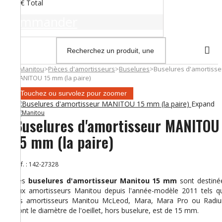
0,00 €
Total
Commander
>
Manitou
>
Pièces d'amortisseurs
>
Buselures
>
Buselures d'amortisse
MANITOU 15 mm (la paire)
Touchez ou survolez pour zoomer
Expand
Buselures d'amortisseur MANITOU
15 mm (la paire)
Réf. :
142-27328
Les
buselures d'amortisseur Manitou 15 mm
sont destiné
aux amortisseurs Manitou depuis l'année-modèle 2011 tels q
les amortisseurs Manitou McLeod, Mara, Mara Pro ou Radi
dont le diamètre de l'oeillet, hors buselure, est de 15 mm.