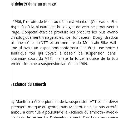
Les débuts dans un garage
En 1986, l'histoire de Manitou débute à Manitou (Colorado - Etat
Unis) - là où la plupart des bricolages de vélo se produisent: 
garage. L'objectif était de produire les produits les plus avanc
technologiquement imaginables. Le fondateur, Doug Bradbur
était une icône du VTT et un membre du Mountain Bike Hall 
Fame. Il avait un esprit non-conformiste et était une sorte 
scientifique fou qui voyait le besoin de suspension dans 
«nouveau» sport du VTT. Il a été la force motrice de la tou
première fourche à suspension lancée en 1989.
La science du smooth
Oui, Manitou a été le pionnier de la suspension VTT et est deve
la première marque du genre, mais Manitou ne s'est pas arrêté l
Manitou a continué à poursuivre la «science du smooth» avec d
décennies de recherche & développement. Des tests aux nivea