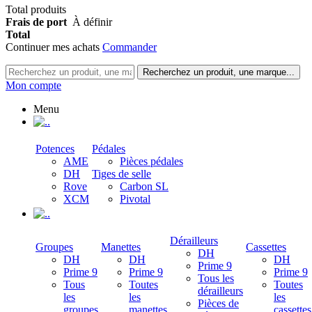
Total produits
Frais de port
À définir
Total
Continuer mes achats
Commander
Recherchez un produit, une marque...
Mon compte
Menu
.
Potences
Pédales
AME
Pièces pédales
DH
Tiges de selle
Rove
Carbon SL
XCM
Pivotal
.
Dérailleurs
Groupes
Manettes
Cassettes
DH
DH
DH
DH
Prime 9
Prime 9
Prime 9
Prime 9
Tous les
Tous
Toutes
Toutes
dérailleurs
les
les
les
Pièces de
groupes
manettes
cassettes