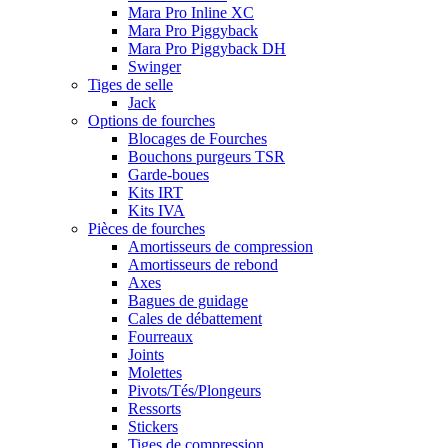
Mara Pro Inline XC
Mara Pro Piggyback
Mara Pro Piggyback DH
Swinger
Tiges de selle
Jack
Options de fourches
Blocages de Fourches
Bouchons purgeurs TSR
Garde-boues
Kits IRT
Kits IVA
Pièces de fourches
Amortisseurs de compression
Amortisseurs de rebond
Axes
Bagues de guidage
Cales de débattement
Fourreaux
Joints
Molettes
Pivots/Tés/Plongeurs
Ressorts
Stickers
Tiges de compression