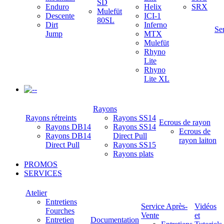
SD
Enduro
Helix
SRX
Mulefüt
Descente
ICI-1
80SL
Dirt
Inferno
Se
Jump
MTX
Mulefüt
Rhyno
Lite
Rhyno
Lite XL
-
Rayons
Rayons rétreints
Rayons SS14
Ecrous de rayon
Rayons DB14
Rayons SS14
Ecrous de
Rayons DB14
Direct Pull
rayon laiton
Direct Pull
Rayons SS15
Rayons plats
PROMOS
SERVICES
Atelier
Entretiens
Service Après-
Vidéos
Fourches
Vente
et
Entretien
Documentation