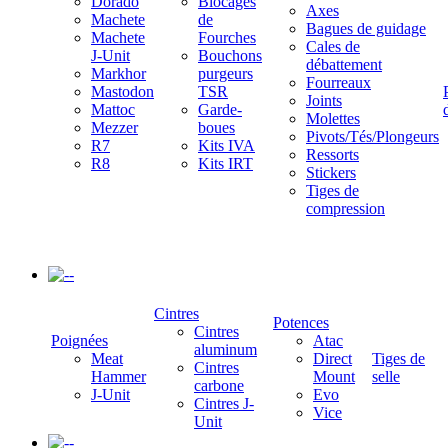
Dorado
Blocages
Axes
Machete
de
Bagues de guidage
Machete
Fourches
Cales de
J-Unit
Bouchons
débattement
Markhor
purgeurs
Fourreaux
Mastodon
TSR
Joints
Mattoc
Garde-
Molettes
Mezzer
boues
Pivots/Tés/Plongeurs
R7
Kits IVA
Ressorts
R8
Kits IRT
Stickers
Tiges de
compression
-
Cintres
Potences
Cintres
Poignées
Atac
aluminum
Meat
Direct
Tiges de
Cintres
Hammer
Mount
selle
carbone
J-Unit
Evo
Cintres J-
Vice
Unit
-