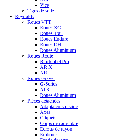
Vice
Tiges de selle
Reynolds
Roues VTT
Roues XC
Roues Trail
Roues Enduro
Roues DH
Roues Aluminium
Roues Route
Blacklabel Pro
AR X
AR
Roues Gravel
G-Series
ATR
Roues Aluminium
Pièces détachées
Adaptateurs disque
Axes
Cliquets
Corps de roue-libre
Ecrous de rayon
Embouts