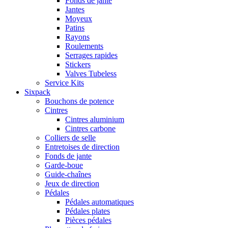
Fonds de jante
Jantes
Moyeux
Patins
Rayons
Roulements
Serrages rapides
Stickers
Valves Tubeless
Service Kits
Sixpack
Bouchons de potence
Cintres
Cintres aluminium
Cintres carbone
Colliers de selle
Entretoises de direction
Fonds de jante
Garde-boue
Guide-chaînes
Jeux de direction
Pédales
Pédales automatiques
Pédales plates
Pièces pédales