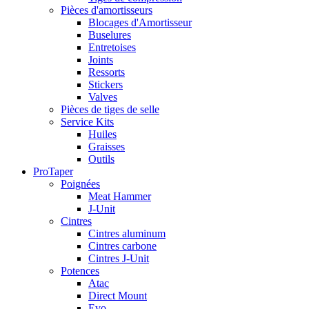
Pièces d'amortisseurs
Blocages d'Amortisseur
Buselures
Entretoises
Joints
Ressorts
Stickers
Valves
Pièces de tiges de selle
Service Kits
Huiles
Graisses
Outils
ProTaper
Poignées
Meat Hammer
J-Unit
Cintres
Cintres aluminum
Cintres carbone
Cintres J-Unit
Potences
Atac
Direct Mount
Evo