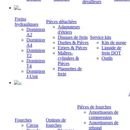
dérailleurs
.
Freins
Pièces détachées
hydrauliques
Adaptateurs
Dominion
d'étriers
A2
Disques de frein
Service kits
Dominion
Durites & Pièces
Kits de purge
A4
Etriers & Pièces
Liquide de
Dominion
Maîtres-
frein DOT
T2
cylindres &
Outils
Dominion
Pièces
T4
Plaquettes de
Dominion
frein
J-Unit
-
Pièces de fourches
Amortisseurs de
compression
Fourches
Options de
Amortisseurs de
Circus
fourches
rebond