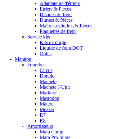
Adaptateurs d'étriers
Etriers & Pièces
Disques de frein
Durites & Pièces
Maîtres-cylindres & Pièces
Plaquettes de frein
Service kits
Kits de purge
Liquide de frein DOT
Outils
Manitou
Fourches
Circus
Dorado
Machete
Machete J-Unit
Markhor
Mastodon
Mattoc
Mezzer
R7
R8
Amortisseurs
Mara Comp
Mara Pro Inline