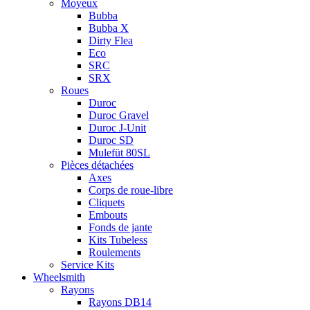
Moyeux
Bubba
Bubba X
Dirty Flea
Eco
SRC
SRX
Roues
Duroc
Duroc Gravel
Duroc J-Unit
Duroc SD
Mulefüt 80SL
Pièces détachées
Axes
Corps de roue-libre
Cliquets
Embouts
Fonds de jante
Kits Tubeless
Roulements
Service Kits
Wheelsmith
Rayons
Rayons DB14