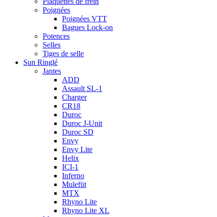
Plaquettes de frein
Poignées
Poignées VTT
Bagues Lock-on
Potences
Selles
Tiges de selle
Sun Ringlé
Jantes
ADD
Assault SL-1
Charger
CR18
Duroc
Duroc J-Unit
Duroc SD
Envy
Envy Lite
Helix
ICI-1
Inferno
Mulefüt
MTX
Rhyno Lite
Rhyno Lite XL