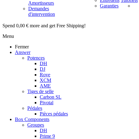
Entretiens
Tutoriels
Amortisseurs
Garanties
Demandes
d'intervention
Spend
0,00 €
more and get Free Shipping!
Menu
Fermer
Answer
Potences
DH
DJ
Rove
XCM
AME
Tiges de selle
Carbon SL
Pivotal
Pédales
Pièces pédales
Box Components
Groupes
DH
Prime 9