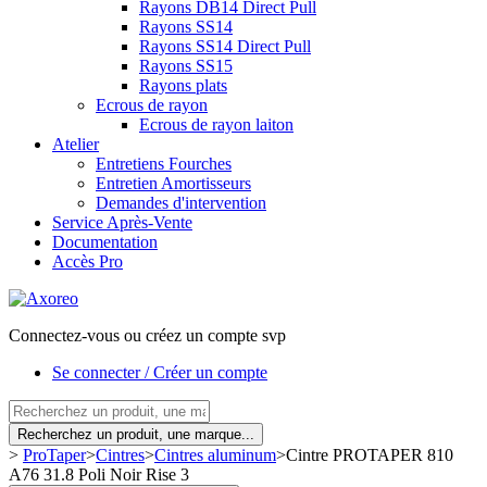
Rayons DB14 Direct Pull
Rayons SS14
Rayons SS14 Direct Pull
Rayons SS15
Rayons plats
Ecrous de rayon
Ecrous de rayon laiton
Atelier
Entretiens Fourches
Entretien Amortisseurs
Demandes d'intervention
Service Après-Vente
Documentation
Accès Pro
Connectez-vous ou créez un compte svp
Se connecter / Créer un compte
Recherchez un produit, une marque...
>
ProTaper
>
Cintres
>
Cintres aluminum
>
Cintre PROTAPER 810
A76 31.8 Poli Noir Rise 3