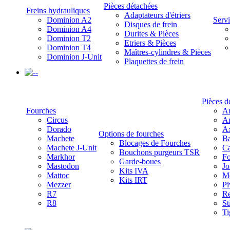
Pièces détachées
Freins hydrauliques
Adaptateurs d'étriers
Dominion A2
Servi
Disques de frein
Dominion A4
Durites & Pièces
Dominion T2
Etriers & Pièces
Dominion T4
Maîtres-cylindres & Pièces
Dominion J-Unit
Plaquettes de frein
-
Pièces d
Fourches
Am
Circus
Am
Dorado
A
Options de fourches
Machete
Ba
Blocages de Fourches
Machete J-Unit
Ca
Bouchons purgeurs TSR
Markhor
Fo
Garde-boues
Mastodon
Jo
Kits IVA
Mattoc
Mo
Kits IRT
Mezzer
Pi
R7
Re
R8
St
Ti