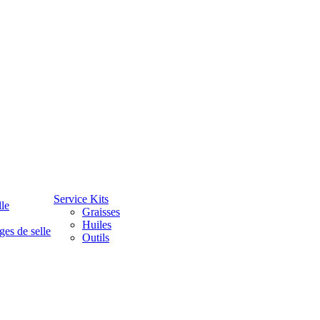
Service Kits
lle
Graisses
Huiles
ges de selle
Outils