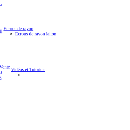
L
Ecrous de rayon
ll
Ecrous de rayon laiton
-Vente
Vidéos et Tutoriels
ns
s