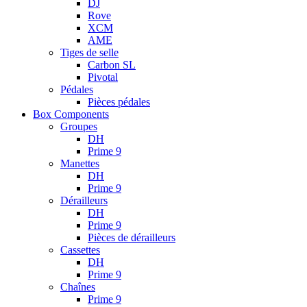
DJ
Rove
XCM
AME
Tiges de selle
Carbon SL
Pivotal
Pédales
Pièces pédales
Box Components
Groupes
DH
Prime 9
Manettes
DH
Prime 9
Dérailleurs
DH
Prime 9
Pièces de dérailleurs
Cassettes
DH
Prime 9
Chaînes
Prime 9