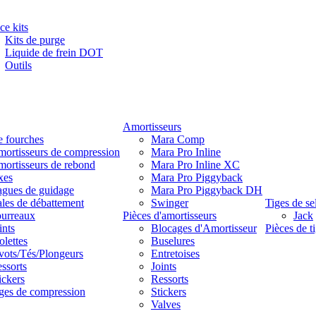
ce kits
Kits de purge
Liquide de frein DOT
Outils
Amortisseurs
e fourches
Mara Comp
ortisseurs de compression
Mara Pro Inline
ortisseurs de rebond
Mara Pro Inline XC
xes
Mara Pro Piggyback
gues de guidage
Mara Pro Piggyback DH
les de débattement
Swinger
Tiges de se
urreaux
Pièces d'amortisseurs
Jack
ints
Blocages d'Amortisseur
Pièces de ti
lettes
Buselures
vots/Tés/Plongeurs
Entretoises
ssorts
Joints
ickers
Ressorts
ges de compression
Stickers
Valves