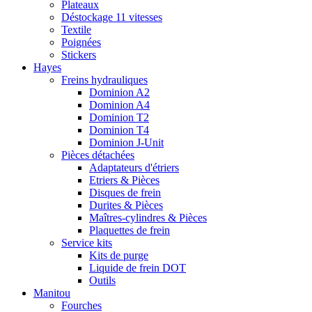
Plateaux
Déstockage 11 vitesses
Textile
Poignées
Stickers
Hayes
Freins hydrauliques
Dominion A2
Dominion A4
Dominion T2
Dominion T4
Dominion J-Unit
Pièces détachées
Adaptateurs d'étriers
Etriers & Pièces
Disques de frein
Durites & Pièces
Maîtres-cylindres & Pièces
Plaquettes de frein
Service kits
Kits de purge
Liquide de frein DOT
Outils
Manitou
Fourches