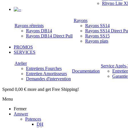
Rhyno Lite X
-
Rayons
Rayons rétreints
Rayons SS14
Rayons DB14
Rayons SS14 Direct Pu
Rayons DB14 Direct Pull
Rayons SS15
Rayons plats
PROMOS
SERVICES
Atelier
Service Après
Entretiens Fourches
Documentation
Entretie
Entretien Amortisseurs
Garantie
Demandes d'intervention
Spend
0,00 €
more and get Free Shipping!
Menu
Fermer
Answer
Potences
DH