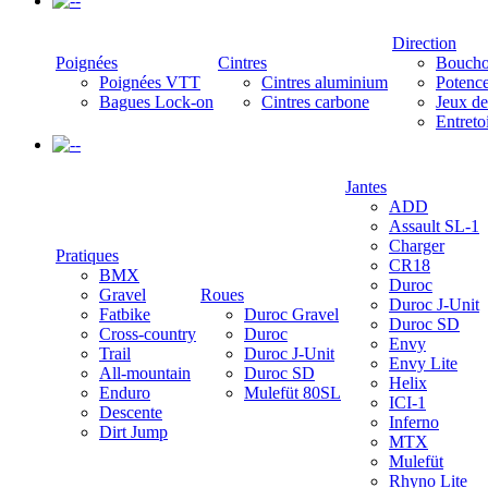
-
Direction
Poignées
Cintres
Boucho
Poignées VTT
Cintres aluminium
Potenc
Bagues Lock-on
Cintres carbone
Jeux de
Entreto
-
Jantes
ADD
Assault SL-1
Charger
Pratiques
CR18
BMX
Duroc
Gravel
Roues
Duroc J-Unit
Fatbike
Duroc Gravel
Duroc SD
Cross-country
Duroc
Envy
Trail
Duroc J-Unit
Envy Lite
All-mountain
Duroc SD
Helix
Enduro
Mulefüt 80SL
ICI-1
Descente
Inferno
Dirt Jump
MTX
Mulefüt
Rhyno Lite