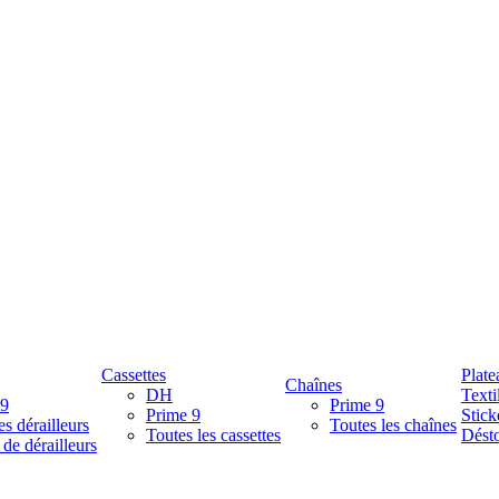
Cassettes
Plate
Chaînes
DH
Texti
 9
Prime 9
Prime 9
Stick
es dérailleurs
Toutes les chaînes
Toutes les cassettes
Désto
 de dérailleurs