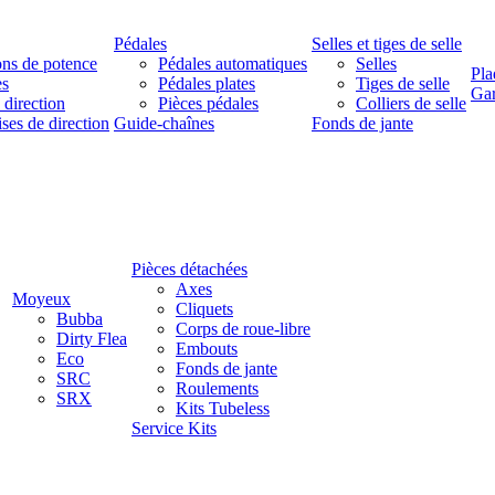
Pédales
Selles et tiges de selle
ns de potence
Pédales automatiques
Selles
Pla
es
Pédales plates
Tiges de selle
Ga
 direction
Pièces pédales
Colliers de selle
ises de direction
Guide-chaînes
Fonds de jante
Pièces détachées
Axes
Moyeux
Cliquets
Bubba
Corps de roue-libre
Dirty Flea
Embouts
Eco
Fonds de jante
SRC
Roulements
SRX
Kits Tubeless
Service Kits