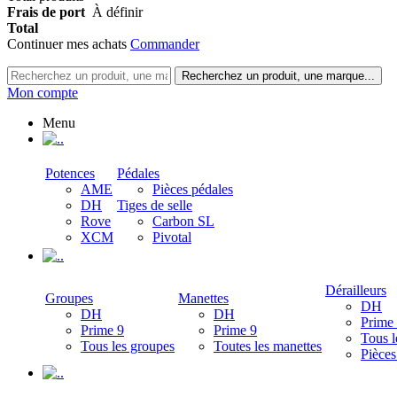
Frais de port
À définir
Total
Continuer mes achats
Commander
Recherchez un produit, une marque...
Mon compte
Menu
.
Potences
Pédales
AME
Pièces pédales
DH
Tiges de selle
Rove
Carbon SL
XCM
Pivotal
.
Dérailleurs
Groupes
Manettes
DH
DH
DH
Prime
Prime 9
Prime 9
Tous l
Tous les groupes
Toutes les manettes
Pièces
.