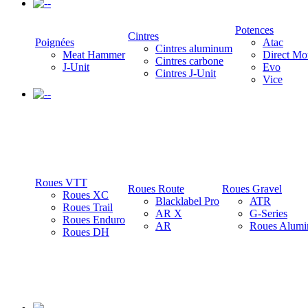
-
Potences
Cintres
Poignées
Atac
Cintres aluminum
Meat Hammer
Direct Mo
Cintres carbone
J-Unit
Evo
Cintres J-Unit
Vice
-
Roues VTT
Roues Route
Roues Gravel
Roues XC
Blacklabel Pro
ATR
Roues Trail
AR X
G-Series
Roues Enduro
AR
Roues Alumi
Roues DH