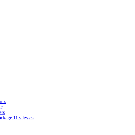
aux
le
ers
ckage 11 vitesses