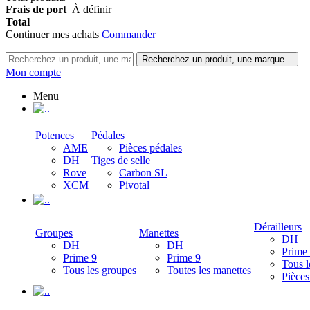
Frais de port
À définir
Total
Continuer mes achats
Commander
Recherchez un produit, une marque...
Mon compte
Menu
.
Potences
Pédales
AME
Pièces pédales
DH
Tiges de selle
Rove
Carbon SL
XCM
Pivotal
.
Dérailleurs
Groupes
Manettes
DH
DH
DH
Prime
Prime 9
Prime 9
Tous l
Tous les groupes
Toutes les manettes
Pièces
.