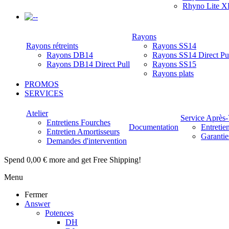
Rhyno Lite X
-
Rayons
Rayons rétreints
Rayons SS14
Rayons DB14
Rayons SS14 Direct Pu
Rayons DB14 Direct Pull
Rayons SS15
Rayons plats
PROMOS
SERVICES
Atelier
Service Après
Entretiens Fourches
Documentation
Entretie
Entretien Amortisseurs
Garantie
Demandes d'intervention
Spend
0,00 €
more and get Free Shipping!
Menu
Fermer
Answer
Potences
DH