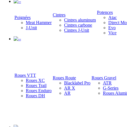
-
Potences
Cintres
Poignées
Atac
Cintres aluminum
Meat Hammer
Direct Mo
Cintres carbone
J-Unit
Evo
Cintres J-Unit
Vice
-
Roues VTT
Roues Route
Roues Gravel
Roues XC
Blacklabel Pro
ATR
Roues Trail
AR X
G-Series
Roues Enduro
AR
Roues Alumi
Roues DH