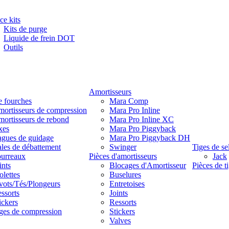
ce kits
Kits de purge
Liquide de frein DOT
Outils
Amortisseurs
e fourches
Mara Comp
ortisseurs de compression
Mara Pro Inline
ortisseurs de rebond
Mara Pro Inline XC
xes
Mara Pro Piggyback
gues de guidage
Mara Pro Piggyback DH
les de débattement
Swinger
Tiges de se
urreaux
Pièces d'amortisseurs
Jack
ints
Blocages d'Amortisseur
Pièces de ti
lettes
Buselures
vots/Tés/Plongeurs
Entretoises
ssorts
Joints
ickers
Ressorts
ges de compression
Stickers
Valves