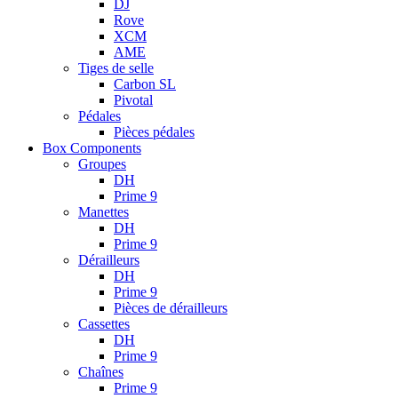
DJ
Rove
XCM
AME
Tiges de selle
Carbon SL
Pivotal
Pédales
Pièces pédales
Box Components
Groupes
DH
Prime 9
Manettes
DH
Prime 9
Dérailleurs
DH
Prime 9
Pièces de dérailleurs
Cassettes
DH
Prime 9
Chaînes
Prime 9