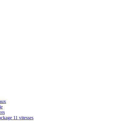
aux
le
ers
ckage 11 vitesses