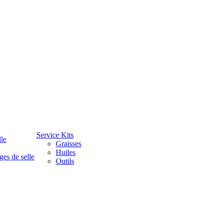
Service Kits
lle
Graisses
Huiles
ges de selle
Outils