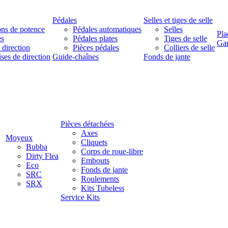
Pédales
Selles et tiges de selle
ns de potence
Pédales automatiques
Selles
Pla
es
Pédales plates
Tiges de selle
Ga
 direction
Pièces pédales
Colliers de selle
ises de direction
Guide-chaînes
Fonds de jante
Pièces détachées
Axes
Moyeux
Cliquets
Bubba
Corps de roue-libre
Dirty Flea
Embouts
Eco
Fonds de jante
SRC
Roulements
SRX
Kits Tubeless
Service Kits