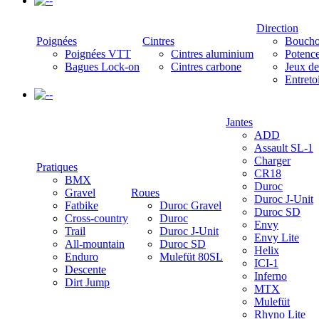
-
Direction
Poignées
Cintres
Boucho
Poignées VTT
Cintres aluminium
Potenc
Bagues Lock-on
Cintres carbone
Jeux de
Entreto
-
Jantes
ADD
Assault SL-1
Charger
Pratiques
CR18
BMX
Duroc
Gravel
Roues
Duroc J-Unit
Fatbike
Duroc Gravel
Duroc SD
Cross-country
Duroc
Envy
Trail
Duroc J-Unit
Envy Lite
All-mountain
Duroc SD
Helix
Enduro
Mulefüt 80SL
ICI-1
Descente
Inferno
Dirt Jump
MTX
Mulefüt
Rhyno Lite