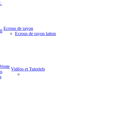
L
Ecrous de rayon
ll
Ecrous de rayon laiton
-Vente
Vidéos et Tutoriels
ns
s