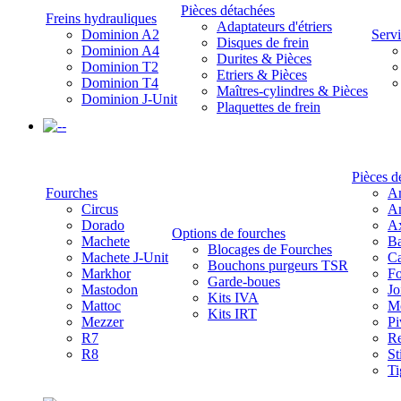
Pièces détachées
Freins hydrauliques
Adaptateurs d'étriers
Dominion A2
Servi
Disques de frein
Dominion A4
Durites & Pièces
Dominion T2
Etriers & Pièces
Dominion T4
Maîtres-cylindres & Pièces
Dominion J-Unit
Plaquettes de frein
-
Pièces d
Fourches
Am
Circus
Am
Dorado
A
Options de fourches
Machete
Ba
Blocages de Fourches
Machete J-Unit
Ca
Bouchons purgeurs TSR
Markhor
Fo
Garde-boues
Mastodon
Jo
Kits IVA
Mattoc
Mo
Kits IRT
Mezzer
Pi
R7
Re
R8
St
Ti