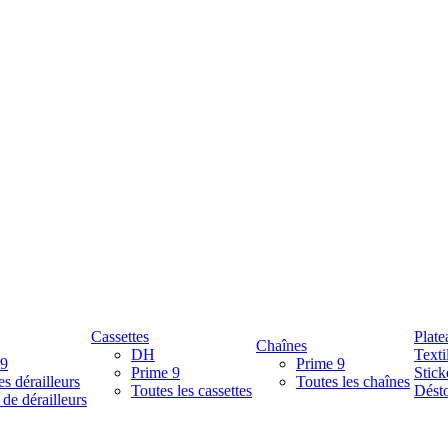
Cassettes
Plate
Chaînes
DH
Texti
 9
Prime 9
Prime 9
Stick
es dérailleurs
Toutes les chaînes
Toutes les cassettes
Désto
 de dérailleurs