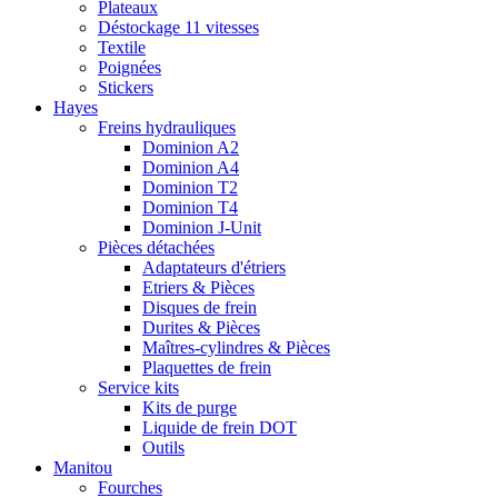
Plateaux
Déstockage 11 vitesses
Textile
Poignées
Stickers
Hayes
Freins hydrauliques
Dominion A2
Dominion A4
Dominion T2
Dominion T4
Dominion J-Unit
Pièces détachées
Adaptateurs d'étriers
Etriers & Pièces
Disques de frein
Durites & Pièces
Maîtres-cylindres & Pièces
Plaquettes de frein
Service kits
Kits de purge
Liquide de frein DOT
Outils
Manitou
Fourches