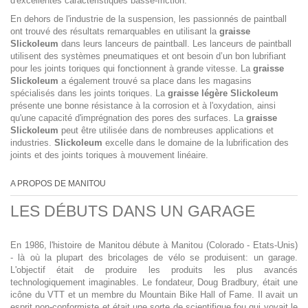
d'excellentes caractéristiques basse-friction.
En dehors de l'industrie de la suspension, les passionnés de paintball
ont trouvé des résultats remarquables en utilisant la
graisse
Slickoleum
dans leurs lanceurs de paintball. Les lanceurs de paintball
utilisent des systèmes pneumatiques et ont besoin d’un bon lubrifiant
pour les joints toriques qui fonctionnent à grande vitesse. La
graisse
Slickoleum
a également trouvé sa place dans les magasins
spécialisés dans les joints toriques. La
graisse légère Slickoleum
présente une bonne résistance à la corrosion et à l'oxydation, ainsi
qu'une capacité d'imprégnation des pores des surfaces. La
graisse
Slickoleum
peut être utilisée dans de nombreuses applications et
industries.
Slickoleum
excelle dans le domaine de la lubrification des
joints et des joints toriques à mouvement linéaire.
A PROPOS DE MANITOU
LES DÉBUTS DANS UN GARAGE
En 1986, l'histoire de Manitou débute à Manitou (Colorado - Etats-Unis)
- là où la plupart des bricolages de vélo se produisent: un garage.
L'objectif était de produire les produits les plus avancés
technologiquement imaginables. Le fondateur, Doug Bradbury, était une
icône du VTT et un membre du Mountain Bike Hall of Fame. Il avait un
esprit non-conformiste et était une sorte de scientifique fou qui voyait le