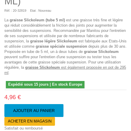
ML)
Réf. :
20-32819
Etat :
Nouveau
La
graisse Slickoleum (tube 5 ml)
est une graisse très fine et légère
qui réduit considérablement la friction des joints pour augmenter la
sensibilité des suspensions. Recommandée par Manitou pour l'entretien
de ses suspensions et utilisée par de nombreux fabricants de
suspension, la
graisse légère Slickoleum
est fabriquée aux Etats-Unis
et utilisée comme
graisse spéciale suspension
depuis plus de 30 ans.
Proposée en tube de 5 ml, un à deux tubes de
graisse Slickoleum
peuvent suffire pour l'entretien d'une suspension ou tester tous les
avantages de cette graisse spéciale suspension. Pour une utilisation
régulière, la
graisse Slickoleum
est également proposée en pot de 295
ml
.
Expédié sous 15 jours | En stock Europe
4,96 €
AJOUTER AU PANIER
ACHETER EN MAGASIN
Satisfait ou remboursé