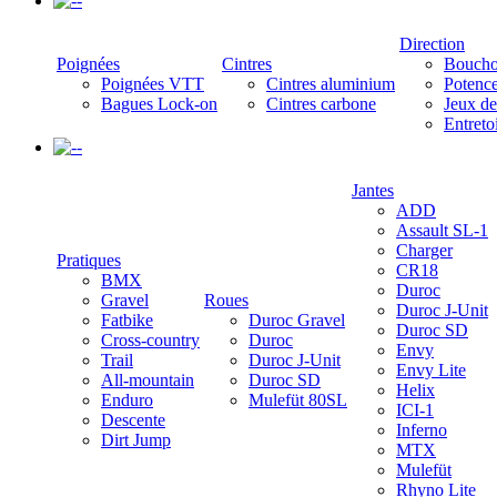
-
Direction
Poignées
Cintres
Boucho
Poignées VTT
Cintres aluminium
Potenc
Bagues Lock-on
Cintres carbone
Jeux de
Entreto
-
Jantes
ADD
Assault SL-1
Charger
Pratiques
CR18
BMX
Duroc
Gravel
Roues
Duroc J-Unit
Fatbike
Duroc Gravel
Duroc SD
Cross-country
Duroc
Envy
Trail
Duroc J-Unit
Envy Lite
All-mountain
Duroc SD
Helix
Enduro
Mulefüt 80SL
ICI-1
Descente
Inferno
Dirt Jump
MTX
Mulefüt
Rhyno Lite