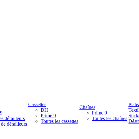
Cassettes
Plate
Chaînes
DH
Texti
 9
Prime 9
Prime 9
Stick
es dérailleurs
Toutes les chaînes
Toutes les cassettes
Désto
 de dérailleurs