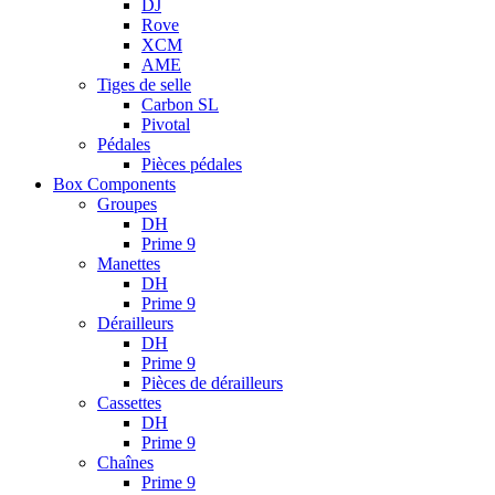
DJ
Rove
XCM
AME
Tiges de selle
Carbon SL
Pivotal
Pédales
Pièces pédales
Box Components
Groupes
DH
Prime 9
Manettes
DH
Prime 9
Dérailleurs
DH
Prime 9
Pièces de dérailleurs
Cassettes
DH
Prime 9
Chaînes
Prime 9