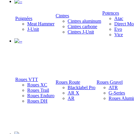
-
Potences
Cintres
Poignées
Atac
Cintres aluminum
Meat Hammer
Direct Mo
Cintres carbone
J-Unit
Evo
Cintres J-Unit
Vice
-
Roues VTT
Roues Route
Roues Gravel
Roues XC
Blacklabel Pro
ATR
Roues Trail
AR X
G-Series
Roues Enduro
AR
Roues Alumi
Roues DH