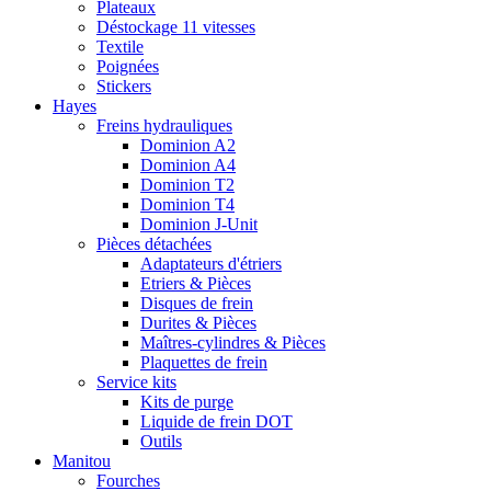
Plateaux
Déstockage 11 vitesses
Textile
Poignées
Stickers
Hayes
Freins hydrauliques
Dominion A2
Dominion A4
Dominion T2
Dominion T4
Dominion J-Unit
Pièces détachées
Adaptateurs d'étriers
Etriers & Pièces
Disques de frein
Durites & Pièces
Maîtres-cylindres & Pièces
Plaquettes de frein
Service kits
Kits de purge
Liquide de frein DOT
Outils
Manitou
Fourches