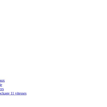
aux
le
ers
ckage 11 vitesses