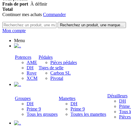
Frais de port
À définir
Total
Continuer mes achats
Commander
Recherchez un produit, une marque...
Mon compte
Menu
.
Potences
Pédales
AME
Pièces pédales
DH
Tiges de selle
Rove
Carbon SL
XCM
Pivotal
.
Dérailleurs
Groupes
Manettes
DH
DH
DH
Prime
Prime 9
Prime 9
Tous l
Tous les groupes
Toutes les manettes
Pièces
.