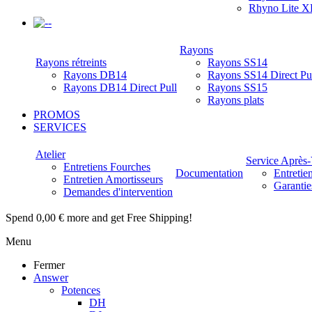
Rhyno Lite X
-
Rayons
Rayons rétreints
Rayons SS14
Rayons DB14
Rayons SS14 Direct Pu
Rayons DB14 Direct Pull
Rayons SS15
Rayons plats
PROMOS
SERVICES
Atelier
Service Après
Entretiens Fourches
Documentation
Entretie
Entretien Amortisseurs
Garantie
Demandes d'intervention
Spend
0,00 €
more and get Free Shipping!
Menu
Fermer
Answer
Potences
DH