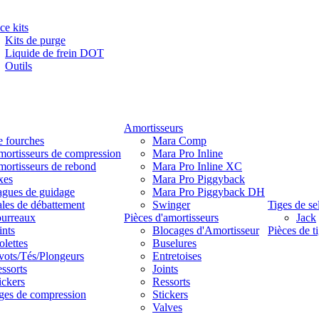
ce kits
Kits de purge
Liquide de frein DOT
Outils
Amortisseurs
e fourches
Mara Comp
ortisseurs de compression
Mara Pro Inline
ortisseurs de rebond
Mara Pro Inline XC
xes
Mara Pro Piggyback
gues de guidage
Mara Pro Piggyback DH
les de débattement
Swinger
Tiges de se
urreaux
Pièces d'amortisseurs
Jack
ints
Blocages d'Amortisseur
Pièces de ti
lettes
Buselures
vots/Tés/Plongeurs
Entretoises
ssorts
Joints
ickers
Ressorts
ges de compression
Stickers
Valves