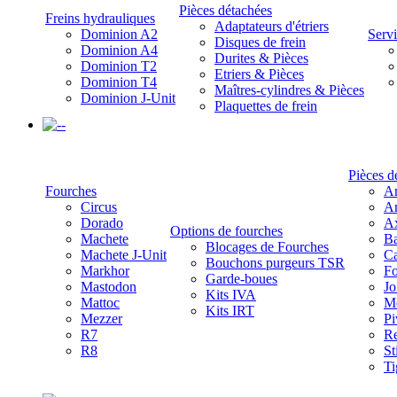
Pièces détachées
Freins hydrauliques
Adaptateurs d'étriers
Dominion A2
Servi
Disques de frein
Dominion A4
Durites & Pièces
Dominion T2
Etriers & Pièces
Dominion T4
Maîtres-cylindres & Pièces
Dominion J-Unit
Plaquettes de frein
-
Pièces d
Fourches
Am
Circus
Am
Dorado
A
Options de fourches
Machete
Ba
Blocages de Fourches
Machete J-Unit
Ca
Bouchons purgeurs TSR
Markhor
Fo
Garde-boues
Mastodon
Jo
Kits IVA
Mattoc
Mo
Kits IRT
Mezzer
Pi
R7
Re
R8
St
Ti