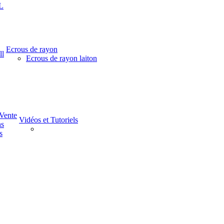
L
Ecrous de rayon
ll
Ecrous de rayon laiton
-Vente
Vidéos et Tutoriels
ns
s