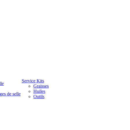
Service Kits
lle
Graisses
Huiles
ges de selle
Outils