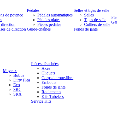
Pédales
Selles et tiges de selle
ns de potence
Pédales automatiques
Selles
Pla
es
Pédales plates
Tiges de selle
Ga
 direction
Pièces pédales
Colliers de selle
ises de direction
Guide-chaînes
Fonds de jante
Pièces détachées
Axes
Moyeux
Cliquets
Bubba
Corps de roue-libre
Dirty Flea
Embouts
Eco
Fonds de jante
SRC
Roulements
SRX
Kits Tubeless
Service Kits