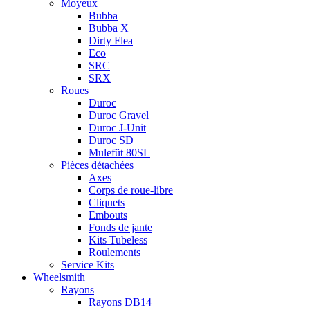
Moyeux
Bubba
Bubba X
Dirty Flea
Eco
SRC
SRX
Roues
Duroc
Duroc Gravel
Duroc J-Unit
Duroc SD
Mulefüt 80SL
Pièces détachées
Axes
Corps de roue-libre
Cliquets
Embouts
Fonds de jante
Kits Tubeless
Roulements
Service Kits
Wheelsmith
Rayons
Rayons DB14