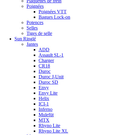
Plaquettes de frein
Poignées
Poignées VTT
Bagues Lock-on
Potences
Selles
Tiges de selle
Sun Ringlé
Jantes
ADD
Assault SL-1
Charger
CR18
Duroc
Duroc J-Unit
Duroc SD
Envy
Envy Lite
Helix
ICI-1
Inferno
Mulefüt
MTX
Rhyno Lite
Rhyno Lite XL