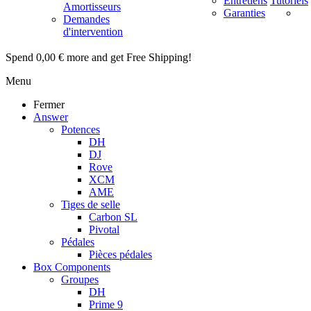
Entretiens
Tutoriels
Amortisseurs
Garanties
Demandes
d'intervention
Spend
0,00 €
more and get Free Shipping!
Menu
Fermer
Answer
Potences
DH
DJ
Rove
XCM
AME
Tiges de selle
Carbon SL
Pivotal
Pédales
Pièces pédales
Box Components
Groupes
DH
Prime 9