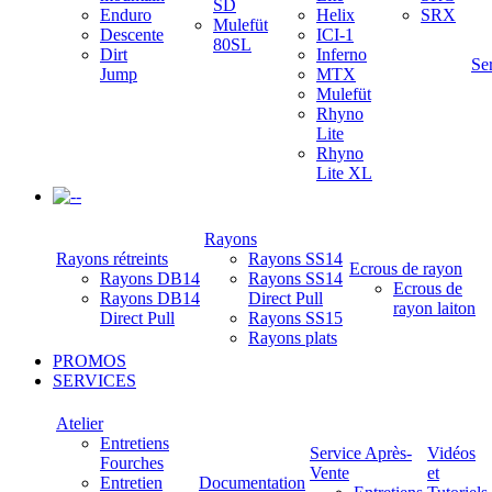
SD
Enduro
Helix
SRX
Mulefüt
Descente
ICI-1
80SL
Dirt
Inferno
Se
Jump
MTX
Mulefüt
Rhyno
Lite
Rhyno
Lite XL
-
Rayons
Rayons rétreints
Rayons SS14
Ecrous de rayon
Rayons DB14
Rayons SS14
Ecrous de
Rayons DB14
Direct Pull
rayon laiton
Direct Pull
Rayons SS15
Rayons plats
PROMOS
SERVICES
Atelier
Entretiens
Service Après-
Vidéos
Fourches
Vente
et
Entretien
Documentation