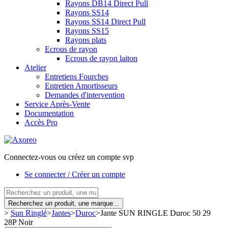
Rayons DB14 Direct Pull
Rayons SS14
Rayons SS14 Direct Pull
Rayons SS15
Rayons plats
Ecrous de rayon
Ecrous de rayon laiton
Atelier
Entretiens Fourches
Entretien Amortisseurs
Demandes d'intervention
Service Après-Vente
Documentation
Accès Pro
Connectez-vous ou créez un compte svp
Se connecter / Créer un compte
Recherchez un produit, une marque...
>
Sun Ringlé
>
Jantes
>
Duroc
>
Jante SUN RINGLE Duroc 50 29
28P Noir