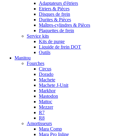
Adaptateurs d'étriers
Etriers & Pièces
Disques de frein
Durites & Pièces
Maîtres-cylindres & Pièces
Plaquettes de frein
Service kits
Kits de purge
Liquide de frein DOT
Outils
Manitou
Fourches
Circus
Dorado
Machete
Machete J-Unit
Markhor
Mastodon
Mattoc
Mezzer
R7
R8
Amortisseurs
Mara Comp
Mara Pro Inline