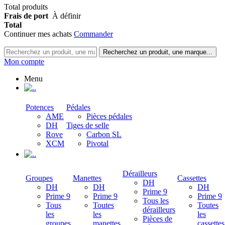
Total produits
Frais de port
À définir
Total
Continuer mes achats
Commander
Recherchez un produit, une marque...
Mon compte
Menu
.
Potences
Pédales
AME
Pièces pédales
DH
Tiges de selle
Rove
Carbon SL
XCM
Pivotal
.
Dérailleurs
Groupes
Manettes
Cassettes
DH
DH
DH
DH
Prime 9
Prime 9
Prime 9
Prime 9
Tous les
Tous
Toutes
Toutes
dérailleurs
les
les
les
Pièces de
groupes
manettes
cassettes