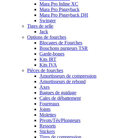
Mara Pro Inline XC
Mara Pro Piggyback
Mara Pro Piggyback DH
Swinger
Tiges de selle
Jack
Options de fourches
Blocages de Fourches
Bouchons purgeurs TSR
Garde-boues
Kits IRT
Kits IVA
Pièces de fourches
Amortisseurs de compression
Amortisseurs de rebond
Axes
Bagues de guidage
Cales de débattement
Fourreaux
Joints
Molettes
Pivots/Tés/Plongeurs
Ressorts
Stickers
Tiges de compression