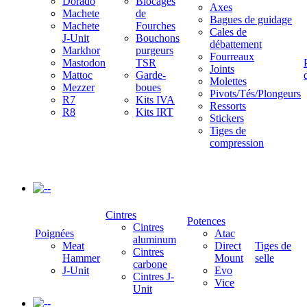
Dorado
Blocages
Axes
Machete
de
Bagues de guidage
Machete
Fourches
Cales de
J-Unit
Bouchons
débattement
Markhor
purgeurs
Fourreaux
Mastodon
TSR
Joints
Mattoc
Garde-
Molettes
Mezzer
boues
Pivots/Tés/Plongeurs
R7
Kits IVA
Ressorts
R8
Kits IRT
Stickers
Tiges de
compression
-
Cintres
Potences
Cintres
Poignées
Atac
aluminum
Meat
Direct
Tiges de
Cintres
Hammer
Mount
selle
carbone
J-Unit
Evo
Cintres J-
Vice
Unit
-