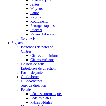
Fonds de jante
Jantes
Moyeux
Patins
Rayons
Roulements
Serrages rapides
Stickers
Valves Tubeless
Service Kits
Sixpack
Bouchons de potence
Cintres
Cintres aluminium
Cintres carbone
Colliers de selle
Entretoises de direction
Fonds de jante
Garde-boue
Guide-chaînes
Jeux de direction
Pédales
Pédales automatiques
Pédales plates
Pièces pédales