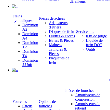
dérailleurs
.
Freins
Pièces détachées
hydrauliques
Adaptateurs
Dominion
d'étriers
A2
Disques de frein
Service kits
Dominion
Durites & Pièces
Kits de purge
A4
Etriers & Pièces
Liquide de
Dominion
Maîtres-
frein DOT
T2
cylindres &
Outils
Dominion
Pièces
T4
Plaquettes de
Dominion
frein
J-Unit
-
Pièces de fourches
Amortisseurs de
compression
Fourches
Options de
Amortisseurs de
Circus
fourches
rebond