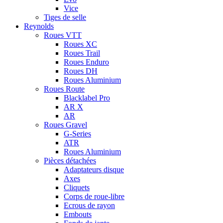
Vice
Tiges de selle
Reynolds
Roues VTT
Roues XC
Roues Trail
Roues Enduro
Roues DH
Roues Aluminium
Roues Route
Blacklabel Pro
AR X
AR
Roues Gravel
G-Series
ATR
Roues Aluminium
Pièces détachées
Adaptateurs disque
Axes
Cliquets
Corps de roue-libre
Ecrous de rayon
Embouts