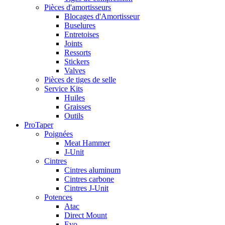
Pièces d'amortisseurs
Blocages d'Amortisseur
Buselures
Entretoises
Joints
Ressorts
Stickers
Valves
Pièces de tiges de selle
Service Kits
Huiles
Graisses
Outils
ProTaper
Poignées
Meat Hammer
J-Unit
Cintres
Cintres aluminum
Cintres carbone
Cintres J-Unit
Potences
Atac
Direct Mount
Evo