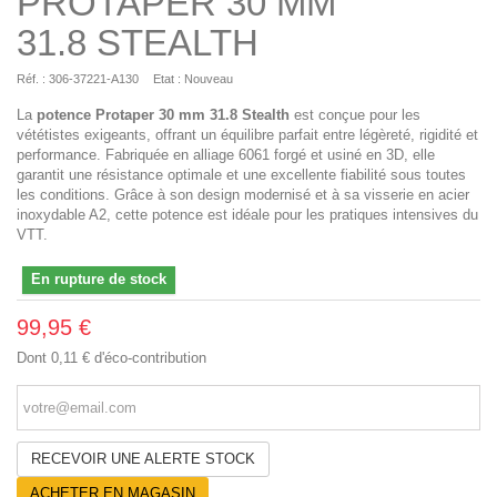
PROTAPER 30 MM
31.8 STEALTH
Réf. :
306-37221-A130
Etat :
Nouveau
La
potence Protaper 30 mm 31.8 Stealth
est conçue pour les
vététistes exigeants, offrant un équilibre parfait entre légèreté, rigidité et
performance. Fabriquée en alliage 6061 forgé et usiné en 3D, elle
garantit une résistance optimale et une excellente fiabilité sous toutes
les conditions. Grâce à son design modernisé et à sa visserie en acier
inoxydable A2, cette potence est idéale pour les pratiques intensives du
VTT.
En rupture de stock
99,95 €
Dont
0,11 €
d'éco-contribution
RECEVOIR UNE ALERTE STOCK
ACHETER EN MAGASIN