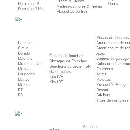
Etriers & Pièces
Dominion T4
Outils
Maîtres-cylindres & Pièces
Dominion J-Unit
Plaquettes de frein
-
Pièces de fourches
Fourches
Amortisseurs de co
Circus
Amortisseurs de re
Dorado
Axes
Options de fourches
Machete
Bagues de guidage
Blocages de Fourches
Machete J-Unit
Cales de débatteme
Bouchons purgeurs TSR
Markhor
Fourreaux
Garde-boues
Mastodon
Joints
Kits IVA
Mattoc
Molettes
Kits IRT
Mezzer
Pivots/Tés/Plongeu
R7
Ressorts
R8
Stickers
Tiges de compressi
-
Potences
Cintres