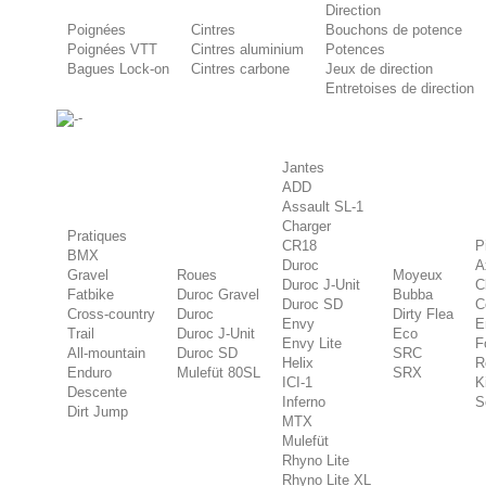
Direction
Poignées
Cintres
Bouchons de potence
Poignées VTT
Cintres aluminium
Potences
Bagues Lock-on
Cintres carbone
Jeux de direction
Entretoises de direction
-
Jantes
ADD
Assault SL-1
Charger
Pratiques
CR18
P
BMX
Duroc
A
Gravel
Roues
Moyeux
Duroc J-Unit
C
Fatbike
Duroc Gravel
Bubba
Duroc SD
C
Cross-country
Duroc
Dirty Flea
Envy
E
Trail
Duroc J-Unit
Eco
Envy Lite
F
All-mountain
Duroc SD
SRC
Helix
R
Enduro
Mulefüt 80SL
SRX
ICI-1
K
Descente
Inferno
S
Dirt Jump
MTX
Mulefüt
Rhyno Lite
Rhyno Lite XL