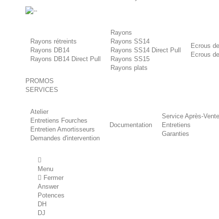
-
Rayons
Rayons rétreints
Rayons SS14
Ecrous de
Rayons DB14
Rayons SS14 Direct Pull
Ecrous de
Rayons DB14 Direct Pull
Rayons SS15
Rayons plats
PROMOS
SERVICES
Atelier
Service Après-Vent
Entretiens Fourches
Documentation
Entretiens
Entretien Amortisseurs
Garanties
Demandes d'intervention
Menu
Fermer
Answer
Potences
DH
DJ