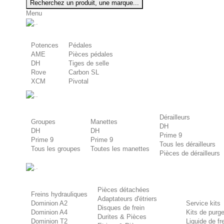
Recherchez un produit, une marque...
Menu
.
Potences
Pédales
AME
Pièces pédales
DH
Tiges de selle
Rove
Carbon SL
XCM
Pivotal
.
Dérailleurs
Groupes
Manettes
DH
DH
DH
Prime 9
Prime 9
Prime 9
Tous les dérailleurs
Tous les groupes
Toutes les manettes
Pièces de dérailleurs
.
Pièces détachées
Freins hydrauliques
Adaptateurs d'étriers
Dominion A2
Service kits
Disques de frein
Dominion A4
Kits de purg
Durites & Pièces
Dominion T2
Liquide de f