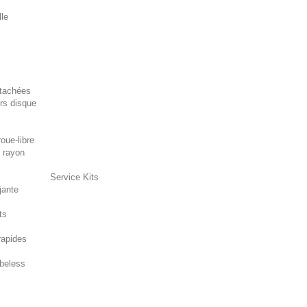
lle
tachées
rs disque
oue-libre
 rayon
Service Kits
jante
ts
rapides
beless