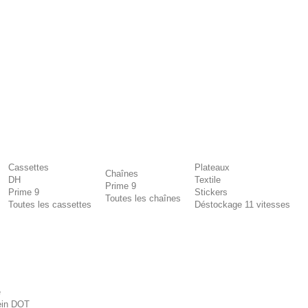
Cassettes
Plateaux
Chaînes
DH
Textile
Prime 9
Prime 9
Stickers
Toutes les chaînes
Toutes les cassettes
Déstockage 11 vitesses
e
rein DOT