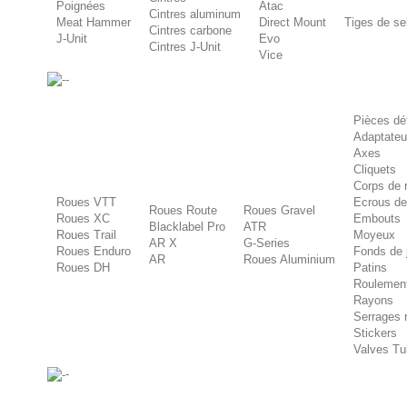
Poignées
Atac
Cintres aluminum
Meat Hammer
Direct Mount
Tiges de se
Cintres carbone
J-Unit
Evo
Cintres J-Unit
Vice
-
Pièces dé
Adaptateu
Axes
Cliquets
Corps de r
Roues VTT
Ecrous de
Roues Route
Roues Gravel
Roues XC
Embouts
Blacklabel Pro
ATR
Roues Trail
Moyeux
AR X
G-Series
Roues Enduro
Fonds de 
AR
Roues Aluminium
Roues DH
Patins
Roulemen
Rayons
Serrages 
Stickers
Valves Tu
-