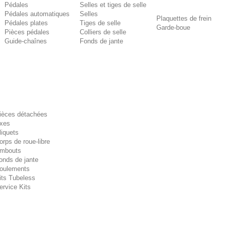
Pédales
Selles et tiges de selle
Pédales automatiques
Selles
Plaquettes de frein
Pédales plates
Tiges de selle
Garde-boue
Pièces pédales
Colliers de selle
Guide-chaînes
Fonds de jante
ièces détachées
xes
liquets
orps de roue-libre
mbouts
onds de jante
oulements
its Tubeless
ervice Kits