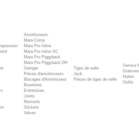
Amortisseurs
Mara Comp
mpression
Mara Pro Inline
bond
Mara Pro Inline XC
Mara Pro Piggyback
Mara Pro Piggyback DH
Service 
nt
Swinger
Tiges de selle
Graisses
Pièces d'amortisseurs
Jack
Huiles
Blocages d'Amortisseur
Pièces de tiges de selle
Outils
Buselures
rs
Entretoises
Joints
Ressorts
on
Stickers
Valves