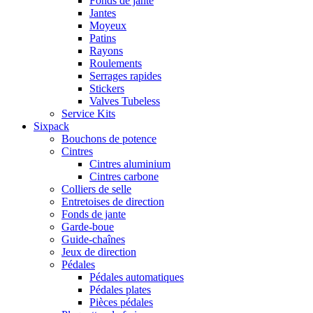
Fonds de jante
Jantes
Moyeux
Patins
Rayons
Roulements
Serrages rapides
Stickers
Valves Tubeless
Service Kits
Sixpack
Bouchons de potence
Cintres
Cintres aluminium
Cintres carbone
Colliers de selle
Entretoises de direction
Fonds de jante
Garde-boue
Guide-chaînes
Jeux de direction
Pédales
Pédales automatiques
Pédales plates
Pièces pédales