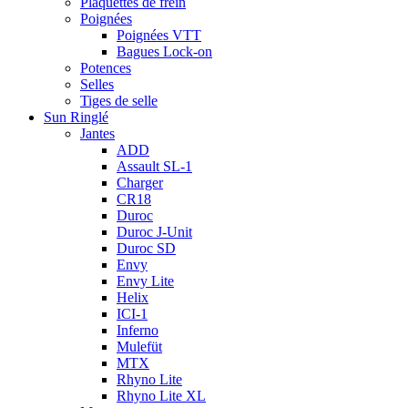
Plaquettes de frein
Poignées
Poignées VTT
Bagues Lock-on
Potences
Selles
Tiges de selle
Sun Ringlé
Jantes
ADD
Assault SL-1
Charger
CR18
Duroc
Duroc J-Unit
Duroc SD
Envy
Envy Lite
Helix
ICI-1
Inferno
Mulefüt
MTX
Rhyno Lite
Rhyno Lite XL