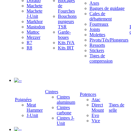
Dorado
Blocages
Axes
Machete
de
Bagues de guidage
Machete
Fourches
Cales de
J-Unit
Bouchons
débattement
Markhor
purgeurs
Fourreaux
Mastodon
TSR
Joints
Mattoc
Garde-
Molettes
Mezzer
boues
Pivots/Tés/Plongeurs
R7
Kits IVA
Ressorts
R8
Kits IRT
Stickers
Tiges de
compression
-
Cintres
Potences
Cintres
Poignées
Atac
aluminum
Meat
Direct
Tiges de
Cintres
Hammer
Mount
selle
carbone
J-Unit
Evo
Cintres J-
Vice
Unit
-