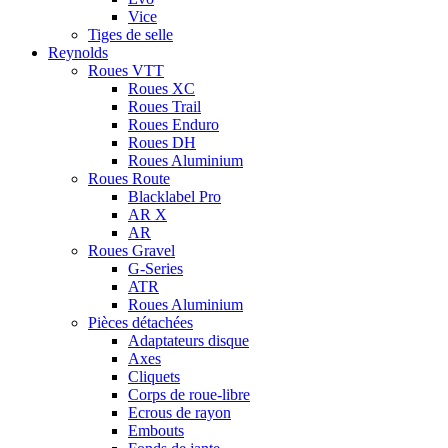
Vice
Tiges de selle
Reynolds
Roues VTT
Roues XC
Roues Trail
Roues Enduro
Roues DH
Roues Aluminium
Roues Route
Blacklabel Pro
AR X
AR
Roues Gravel
G-Series
ATR
Roues Aluminium
Pièces détachées
Adaptateurs disque
Axes
Cliquets
Corps de roue-libre
Ecrous de rayon
Embouts