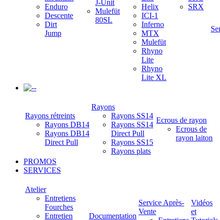
J-Unit
Enduro
Helix
SRX
Mulefüt
Descente
ICI-1
80SL
Dirt
Inferno
Se
Jump
MTX
Mulefüt
Rhyno
Lite
Rhyno
Lite XL
-
Rayons
Rayons rétreints
Rayons SS14
Ecrous de rayon
Rayons DB14
Rayons SS14
Ecrous de
Rayons DB14
Direct Pull
rayon laiton
Direct Pull
Rayons SS15
Rayons plats
PROMOS
SERVICES
Atelier
Entretiens
Service Après-
Vidéos
Fourches
Vente
et
Entretien
Documentation