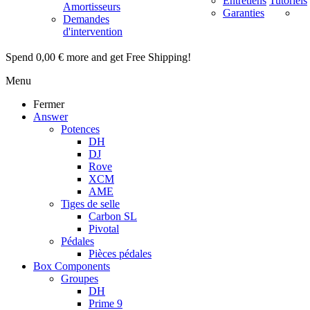
Entretiens
Tutoriels
Amortisseurs
Garanties
Demandes
d'intervention
Spend
0,00 €
more and get Free Shipping!
Menu
Fermer
Answer
Potences
DH
DJ
Rove
XCM
AME
Tiges de selle
Carbon SL
Pivotal
Pédales
Pièces pédales
Box Components
Groupes
DH
Prime 9