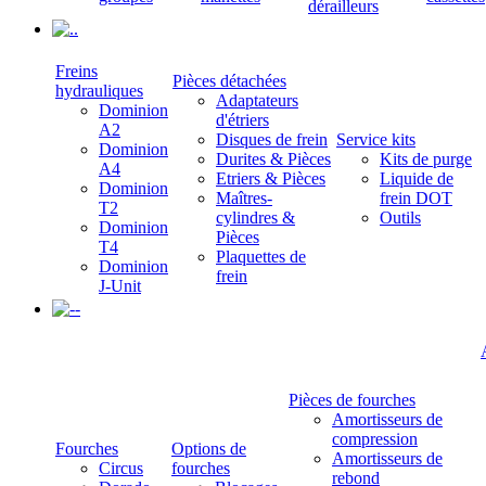
dérailleurs
.
Freins
Pièces détachées
hydrauliques
Adaptateurs
Dominion
d'étriers
A2
Disques de frein
Service kits
Dominion
Durites & Pièces
Kits de purge
A4
Etriers & Pièces
Liquide de
Dominion
Maîtres-
frein DOT
T2
cylindres &
Outils
Dominion
Pièces
T4
Plaquettes de
Dominion
frein
J-Unit
-
Pièces de fourches
Amortisseurs de
compression
Fourches
Options de
Amortisseurs de
Circus
fourches
rebond