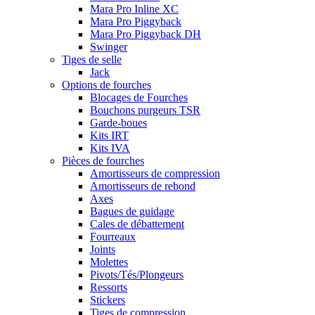
Mara Pro Inline XC
Mara Pro Piggyback
Mara Pro Piggyback DH
Swinger
Tiges de selle
Jack
Options de fourches
Blocages de Fourches
Bouchons purgeurs TSR
Garde-boues
Kits IRT
Kits IVA
Pièces de fourches
Amortisseurs de compression
Amortisseurs de rebond
Axes
Bagues de guidage
Cales de débattement
Fourreaux
Joints
Molettes
Pivots/Tés/Plongeurs
Ressorts
Stickers
Tiges de compression