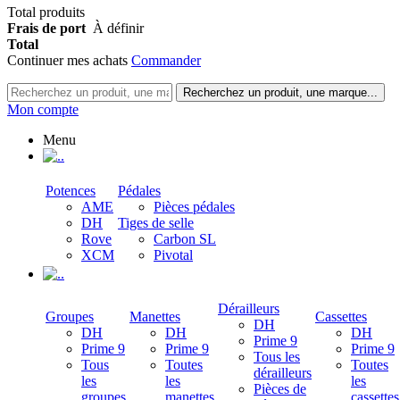
Total produits
Frais de port
À définir
Total
Continuer mes achats
Commander
Recherchez un produit, une marque...
Mon compte
Menu
.
Potences
Pédales
AME
Pièces pédales
DH
Tiges de selle
Rove
Carbon SL
XCM
Pivotal
.
Dérailleurs
Groupes
Manettes
Cassettes
DH
DH
DH
DH
Prime 9
Prime 9
Prime 9
Prime 9
Tous les
Tous
Toutes
Toutes
dérailleurs
les
les
les
Pièces de
groupes
manettes
cassettes