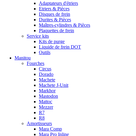
Adaptateurs d'étriers
Etriers & Pièces
Disques de frein
Durites & Pièces
Maîtres-cylindres & Pièces
Plaquettes de frein
Service kits
Kits de purge
Liquide de frein DOT
Outils
Manitou
Fourches
Circus
Dorado
Machete
Machete J-Unit
Markhor
Mastodon
Mattoc
Mezzer
R7
R8
Amortisseurs
Mara Comp
Mara Pro Inline