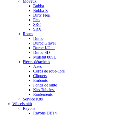
Moyeux
Bubba
Bubba X
Dirty Flea
Eco
SRC
SRX
Roues
Duroc
Duroc Gravel
Duroc J-Unit
Duroc SD
Mulefüt 80SL
Pièces détachées
Axes
Corps de roue-libre
Cliquets
Embouts
Fonds de jante
Kits Tubeless
Roulements
Service Kits
Wheelsmith
Rayons
Rayons DB14