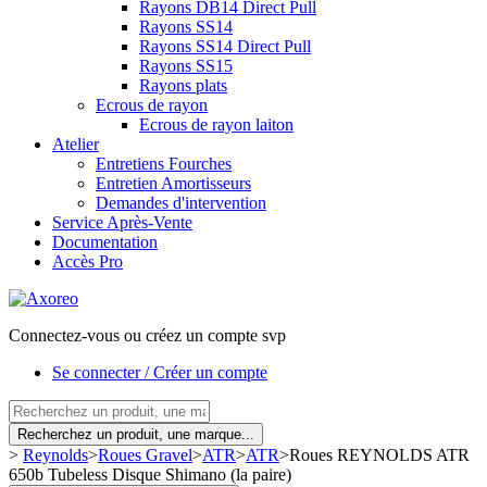
Rayons DB14 Direct Pull
Rayons SS14
Rayons SS14 Direct Pull
Rayons SS15
Rayons plats
Ecrous de rayon
Ecrous de rayon laiton
Atelier
Entretiens Fourches
Entretien Amortisseurs
Demandes d'intervention
Service Après-Vente
Documentation
Accès Pro
Connectez-vous ou créez un compte svp
Se connecter / Créer un compte
Recherchez un produit, une marque...
>
Reynolds
>
Roues Gravel
>
ATR
>
ATR
>
Roues REYNOLDS ATR
650b Tubeless Disque Shimano (la paire)