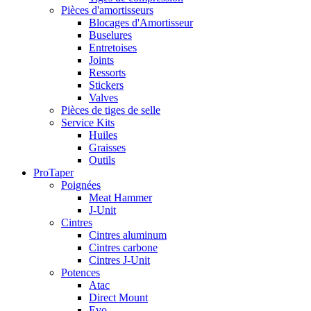
Pièces d'amortisseurs
Blocages d'Amortisseur
Buselures
Entretoises
Joints
Ressorts
Stickers
Valves
Pièces de tiges de selle
Service Kits
Huiles
Graisses
Outils
ProTaper
Poignées
Meat Hammer
J-Unit
Cintres
Cintres aluminum
Cintres carbone
Cintres J-Unit
Potences
Atac
Direct Mount
Evo