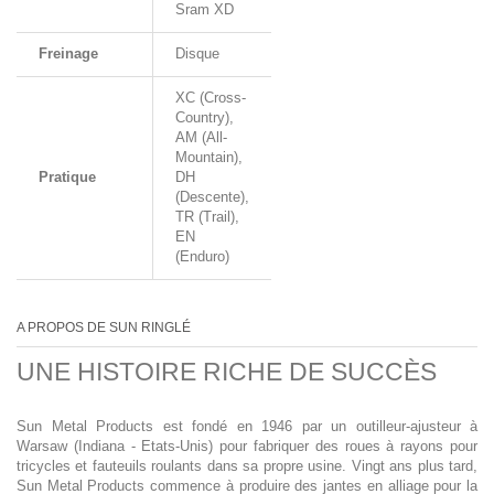
Sram XD
Freinage
Disque
XC (Cross-
Country),
AM (All-
Mountain),
Pratique
DH
(Descente),
TR (Trail),
EN
(Enduro)
A PROPOS DE SUN RINGLÉ
UNE HISTOIRE RICHE DE SUCCÈS
Sun Metal Products est fondé en 1946 par un outilleur-ajusteur à
Warsaw (Indiana - Etats-Unis) pour fabriquer des roues à rayons pour
tricycles et fauteuils roulants dans sa propre usine. Vingt ans plus tard,
Sun Metal Products commence à produire des jantes en alliage pour la