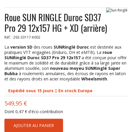
Roue SUN RINGLE Duroc SD37
Pro 29 12x157 HG + XD (arrière)
Réf. :
292-33117-K002
La
version SD
des roues
SUNRinglé Duroc
est destinée aux
pratiques VTT engagées (Enduro, DH et eMTB). La
roue
SUNRinglé Duroc SD37 Pro 29 12x157
a été conçue pour offrir
le maximum de solidité et de durabilité grâce à sa large jante en
aluminium soudée, son
nouveau moyeu SUNRinglé Super
Bubba
à roulements annulaires, des écrous de rayons en laiton
et des rayons droits en acier inoxydable
Wheelsmith
.
Expédié sous 15 jours | En stock Europe
549,95 €
Dont
0,47 €
d'éco-contribution
AJOUTER AU PANIER