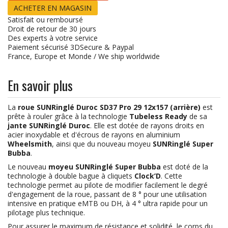
ACHETER EN MAGASIN
Satisfait ou remboursé
Droit de retour de 30 jours
Des experts à votre service
Paiement sécurisé 3DSecure & Paypal
France, Europe et Monde / We ship worldwide
En savoir plus
La
roue SUNRinglé Duroc SD37 Pro 29 12x157 (arrière)
est
prête à rouler grâce à la technologie
Tubeless Ready
de sa
jante SUNRinglé Duroc
. Elle est dotée de rayons droits en
acier inoxydable et d'écrous de rayons en aluminium
Wheelsmith
, ainsi que du nouveau moyeu
SUNRinglé Super
Bubba
.
Le nouveau
moyeu SUNRinglé Super Bubba
est doté de la
technologie à double bague à cliquets
Clock’D
. Cette
technologie permet au pilote de modifier facilement le degré
d'engagement de la roue, passant de 8 ° pour une utilisation
intensive en pratique eMTB ou DH, à 4 ° ultra rapide pour un
pilotage plus technique.
Pour assurer le maximum de résistance et solidité, le corps du