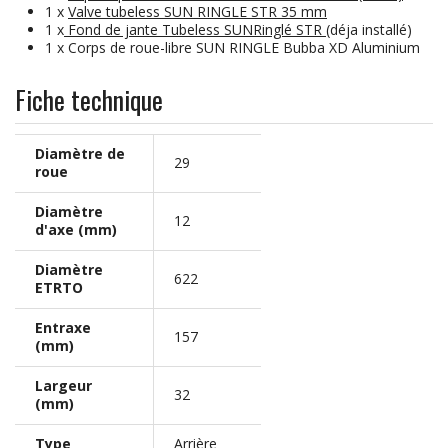
1 x
Valve tubeless SUN RINGLE STR 35 mm
1 x
Fond de jante Tubeless SUNRinglé STR
(déja installé)
1 x Corps de roue-libre SUN RINGLE Bubba XD Aluminium
Fiche technique
Diamètre de
29
roue
Diamètre
12
d'axe (mm)
Diamètre
622
ETRTO
Entraxe
157
(mm)
Largeur
32
(mm)
Type
Arrière