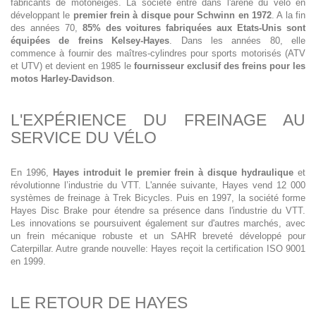
fabricants de motoneiges. La société entre dans l'arène du vélo en
développant le
premier frein à disque pour Schwinn en 1972
. A la fin
des années 70,
85% des voitures fabriquées aux Etats-Unis sont
équipées de freins Kelsey-Hayes
. Dans les années 80, elle
commence à fournir des maîtres-cylindres pour sports motorisés (ATV
et UTV) et devient en 1985 le
fournisseur exclusif des freins pour les
motos Harley-Davidson
.
L'EXPÉRIENCE DU FREINAGE AU
SERVICE DU VÉLO
En 1996,
Hayes introduit le premier frein à disque hydraulique
et
révolutionne l’industrie du VTT. L'année suivante, Hayes vend 12 000
systèmes de freinage à Trek Bicycles. Puis en 1997, la société forme
Hayes Disc Brake pour étendre sa présence dans l'industrie du VTT.
Les innovations se poursuivent également sur d'autres marchés, avec
un frein mécanique robuste et un SAHR breveté développé pour
Caterpillar. Autre grande nouvelle: Hayes reçoit la certification ISO 9001
en 1999.
LE RETOUR DE HAYES