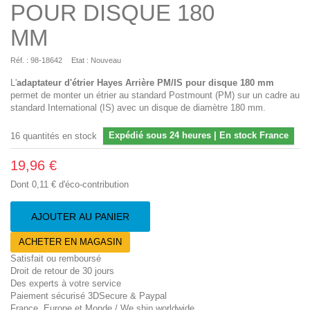
POUR DISQUE 180
MM
Réf. :
98-18642
Etat :
Nouveau
L'
adaptateur
d'étrier Hayes Arrière PM/IS pour disque 180 mm
permet de monter un étrier au standard Postmount (PM) sur un cadre au
standard International (IS) avec un disque de diamètre 180 mm.
Expédié sous 24 heures | En stock France
16
quantités en stock
19,96 €
Dont
0,11 €
d'éco-contribution
AJOUTER AU PANIER
ACHETER EN MAGASIN
Satisfait ou remboursé
Droit de retour de 30 jours
Des experts à votre service
Paiement sécurisé 3DSecure & Paypal
France, Europe et Monde / We ship worldwide