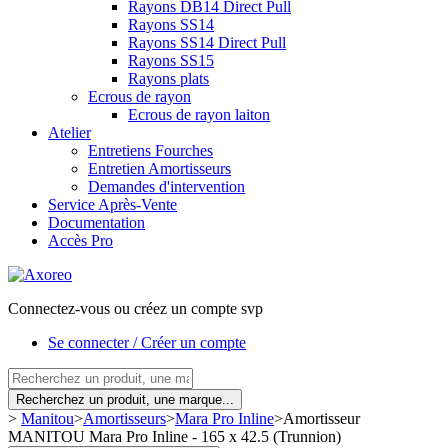
Rayons DB14 Direct Pull
Rayons SS14
Rayons SS14 Direct Pull
Rayons SS15
Rayons plats
Ecrous de rayon
Ecrous de rayon laiton
Atelier
Entretiens Fourches
Entretien Amortisseurs
Demandes d'intervention
Service Après-Vente
Documentation
Accès Pro
Connectez-vous ou créez un compte svp
Se connecter / Créer un compte
Recherchez un produit, une marque...
>
Manitou
>
Amortisseurs
>
Mara Pro Inline
>
Amortisseur
MANITOU Mara Pro Inline - 165 x 42.5 (Trunnion)