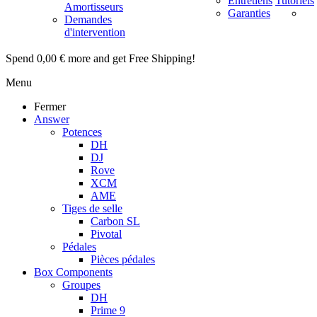
Entretiens
Tutoriels
Amortisseurs
Garanties
Demandes
d'intervention
Spend
0,00 €
more and get Free Shipping!
Menu
Fermer
Answer
Potences
DH
DJ
Rove
XCM
AME
Tiges de selle
Carbon SL
Pivotal
Pédales
Pièces pédales
Box Components
Groupes
DH
Prime 9