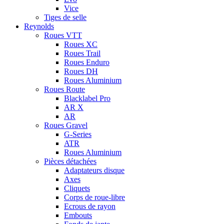
Vice
Tiges de selle
Reynolds
Roues VTT
Roues XC
Roues Trail
Roues Enduro
Roues DH
Roues Aluminium
Roues Route
Blacklabel Pro
AR X
AR
Roues Gravel
G-Series
ATR
Roues Aluminium
Pièces détachées
Adaptateurs disque
Axes
Cliquets
Corps de roue-libre
Ecrous de rayon
Embouts