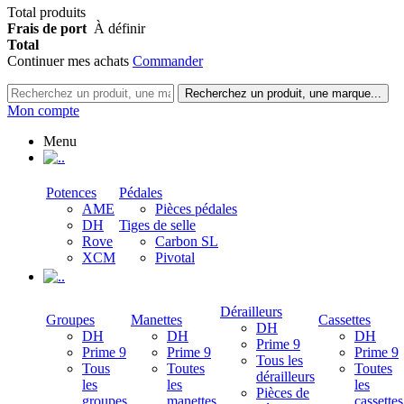
Total produits
Frais de port
À définir
Total
Continuer mes achats
Commander
Recherchez un produit, une marque...
Mon compte
Menu
.
Potences
Pédales
AME
Pièces pédales
DH
Tiges de selle
Rove
Carbon SL
XCM
Pivotal
.
Dérailleurs
Groupes
Manettes
Cassettes
DH
DH
DH
DH
Prime 9
Prime 9
Prime 9
Prime 9
Tous les
Tous
Toutes
Toutes
dérailleurs
les
les
les
Pièces de
groupes
manettes
cassettes