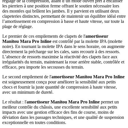
réglage de la compression, allant d’un mode ouvert prêt à encaisser
les pierriers à une position ferme offrant le soutien nécessaire lors
des montées qui brûlent les jambes. Il y parvient en utilisant deux
clapeteries distinctes, permettant de maintenir un équilibre idéal entre
l’amortissement en compression à basse et haute vitesse, sur toute la
plage de réglage.
Le premier de ces empilements de clapets de l'
amortisseur
Manitou Mara Pro Inline
est contrôlé par la molette IPA (molette
noire). En tournant la molette IPA dans le sens horaire, on augmente
directement la précharge sur les cales, sans recourir à des ressorts.
L’absence de ressorts maximise la réactivité des clapets face aux
irrégularités du terrain, maintenant la roue arrière stable, contrôlée et
efficace, peu importe les secousses du terrain.
Le second empilement de l'
amortisseur
Manitou Mara Pro Inline
est soigneusement conçu pour améliorer la sensibilité aux petits
chocs et fournir la juste quantité de compression à haute vitesse,
avec un minimum de dureté.
Le résultat : l'
amortisseur
Manitou Mara Pro Inline
permet un
meilleur contrôle du châssis, une excellente sensibilité aux petits
impacts avec une gestion efficace des fins de course, moins de
déviation dans les passages techniques, et une qualité de suspension
exceptionnelle en toutes conditions.