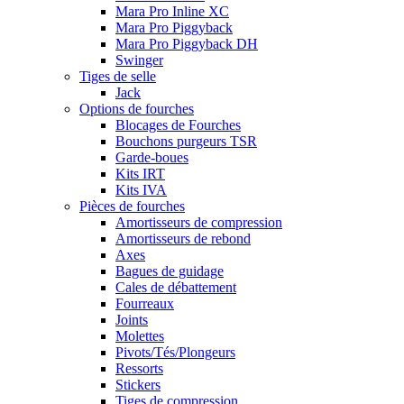
Mara Pro Inline XC
Mara Pro Piggyback
Mara Pro Piggyback DH
Swinger
Tiges de selle
Jack
Options de fourches
Blocages de Fourches
Bouchons purgeurs TSR
Garde-boues
Kits IRT
Kits IVA
Pièces de fourches
Amortisseurs de compression
Amortisseurs de rebond
Axes
Bagues de guidage
Cales de débattement
Fourreaux
Joints
Molettes
Pivots/Tés/Plongeurs
Ressorts
Stickers
Tiges de compression