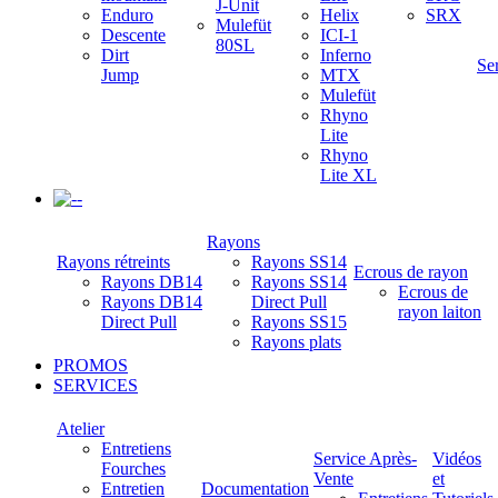
J-Unit
Enduro
Helix
SRX
Mulefüt
Descente
ICI-1
80SL
Dirt
Inferno
Se
Jump
MTX
Mulefüt
Rhyno
Lite
Rhyno
Lite XL
-
Rayons
Rayons rétreints
Rayons SS14
Ecrous de rayon
Rayons DB14
Rayons SS14
Ecrous de
Rayons DB14
Direct Pull
rayon laiton
Direct Pull
Rayons SS15
Rayons plats
PROMOS
SERVICES
Atelier
Entretiens
Service Après-
Vidéos
Fourches
Vente
et
Entretien
Documentation