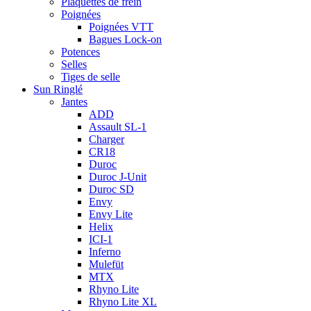
Plaquettes de frein
Poignées
Poignées VTT
Bagues Lock-on
Potences
Selles
Tiges de selle
Sun Ringlé
Jantes
ADD
Assault SL-1
Charger
CR18
Duroc
Duroc J-Unit
Duroc SD
Envy
Envy Lite
Helix
ICI-1
Inferno
Mulefüt
MTX
Rhyno Lite
Rhyno Lite XL