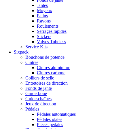
Fonds de jante
Jantes
Moyeux
Patins
Rayons
Roulements
Serrages rapides
Stickers
Valves Tubeless
Service Kits
Sixpack
Bouchons de potence
Cintres
Cintres aluminium
Cintres carbone
Colliers de selle
Entretoises de direction
Fonds de jante
Garde-boue
Guide-chaînes
Jeux de direction
Pédales
Pédales automatiques
Pédales plates
Pièces pédales