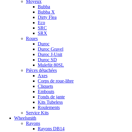
Moyeux
Bubba
Bubba X
Dirty Flea
Eco
SRC
SRX
Roues
Duroc
Duroc Gravel
Duroc J-Unit
Duroc SD
Mulefüt 80SL
Pièces détachées
Axes
Corps de roue-libre
Cliquets
Embouts
Fonds de jante
Kits Tubeless
Roulements
Service Kits
Wheelsmith
Rayons
Rayons DB14