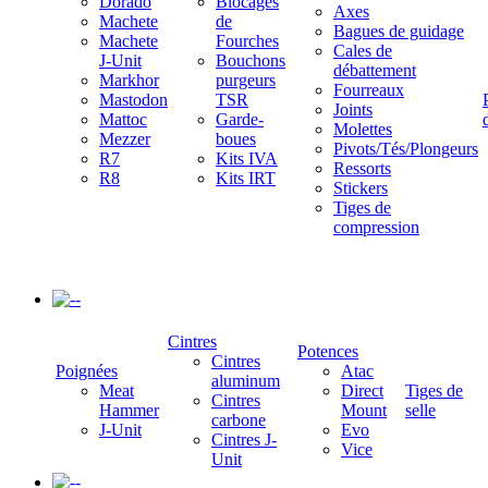
Dorado
Blocages
Axes
Machete
de
Bagues de guidage
Machete
Fourches
Cales de
J-Unit
Bouchons
débattement
Markhor
purgeurs
Fourreaux
Mastodon
TSR
Joints
Mattoc
Garde-
Molettes
Mezzer
boues
Pivots/Tés/Plongeurs
R7
Kits IVA
Ressorts
R8
Kits IRT
Stickers
Tiges de
compression
-
Cintres
Potences
Cintres
Poignées
Atac
aluminum
Meat
Direct
Tiges de
Cintres
Hammer
Mount
selle
carbone
J-Unit
Evo
Cintres J-
Vice
Unit
-