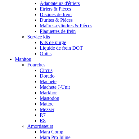
Adaptateurs d'étriers
Etriers & Pièces
Disques de frein
Durites & Pièces
Maîtres-cylindres & Pièces
Plaquettes de frein
Service kits
Kits de purge
Liquide de frein DOT
Outils
Manitou
Fourches
Circus
Dorado
Machete
Machete J-Unit
Markhor
Mastodon
Mattoc
Mezzer
R7
R8
Amortisseurs
Mara Comp
Mara Pro Inline