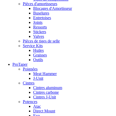
Pièces d'amortisseurs
Blocages d'Amortisseur
Buselures
Entretoises
Joints
Ressorts
Stickers
Valves
Pièces de tiges de selle
Service Kits
Huiles
Graisses
Outils
ProTaper
Poignées
Meat Hammer
J-Unit
Cintres
Cintres aluminum
Cintres carbone
Cintres J-Unit
Potences
Atac
Direct Mount
Evo