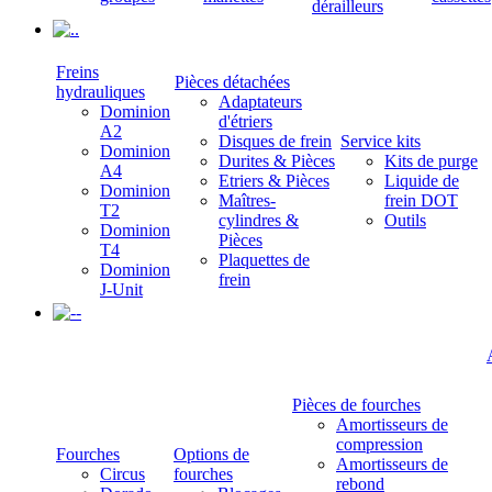
dérailleurs
.
Freins
Pièces détachées
hydrauliques
Adaptateurs
Dominion
d'étriers
A2
Disques de frein
Service kits
Dominion
Durites & Pièces
Kits de purge
A4
Etriers & Pièces
Liquide de
Dominion
Maîtres-
frein DOT
T2
cylindres &
Outils
Dominion
Pièces
T4
Plaquettes de
Dominion
frein
J-Unit
-
Pièces de fourches
Amortisseurs de
compression
Fourches
Options de
Amortisseurs de
Circus
fourches
rebond